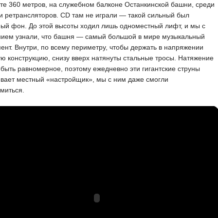
те 360 метров, на служебном балконе Останкинской башни, среди
и ретрансляторов. CD там не играли — такой сильный был
ый фон. До этой высоты ходил лишь одноместный лифт, и мы с
нием узнали, что башня — самый большой в мире музыкальный
ент. Внутри, по всему периметру, чтобы держать в напряжении
ю конструкцию, снизу вверх натянуты стальные тросы. Натяжение
быть равномерное, поэтому ежедневно эти гигантские струны
вает местный «настройщик», мы с ним даже смогли
миться.