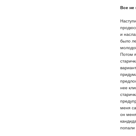
Все не
Наступи
продюси
и насла
было ле
молодой
Потом я
старич
вариант
придума
предлож
нее кли
старичк
предупр
меня са
он меня
кандида
попали 