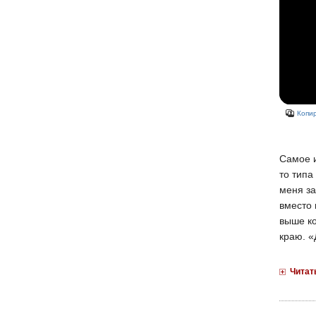
Копир
Самое и
то типа
меня за
вместо 
выше ко
краю. «
Читат