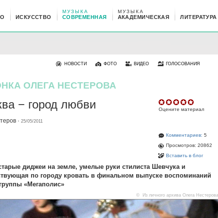
МУЗЫКА
МУЗЫКА
НО
ИСКУССТВО
СОВРЕМЕННАЯ
АКАДЕМИЧЕСКАЯ
ЛИТЕРАТУРА
НОВОСТИ
ФОТО
ВИДЕО
ГОЛОСОВАНИЯ
НКА ОЛЕГА НЕСТЕРОВА
ва − город любви
Оцените материал
стеров
·
25/05/2011
Комментариев:
5
Просмотров: 20862
Вставить в блог
тарые диджеи на земле, умелые руки стилиста Шевчука и
ствующая по городу кровать в финальном выпуске воспоминаний
группы «Мегаполис»
© Из личного архива Олега Нестеров