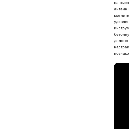
на высо
антенн 
магнитн
удивле
инструм
бетонну
должно 
настраи
познако