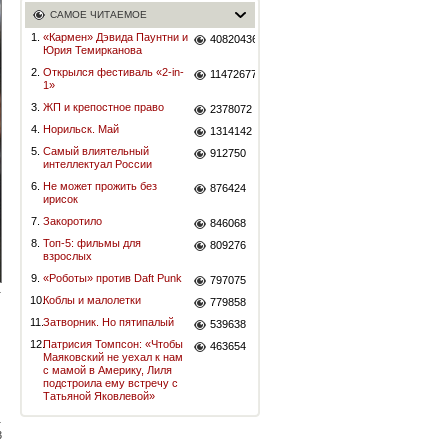
САМОЕ ЧИТАЕМОЕ
1.
«Кармен» Дэвида Паунтни и
40820436
Юрия Темирканова
2.
Открылся фестиваль «2-in-
11472677
1»
3.
ЖП и крепостное право
2378072
4.
Норильск. Май
1314142
5.
Самый влиятельный
912750
интеллектуал России
6.
Не может прожить без
876424
ирисок
7.
Закоротило
846068
8.
Топ-5: фильмы для
809276
взрослых
9.
«Роботы» против Daft Punk
797075
10.
Коблы и малолетки
779858
11.
Затворник. Но пятипалый
539638
12.
Патрисия Томпсон: «Чтобы
463654
Маяковский не уехал к нам
с мамой в Америку, Лиля
подстроила ему встречу с
Татьяной Яковлевой»
3