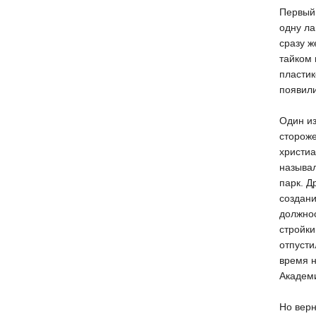
Первый 
одну ла
сразу ж
тайком 
пластик
появил
Один из
стороже
христиа
называл
парк. Д
создан
должно
стройки
отпусти
время н
Академи
Но вер