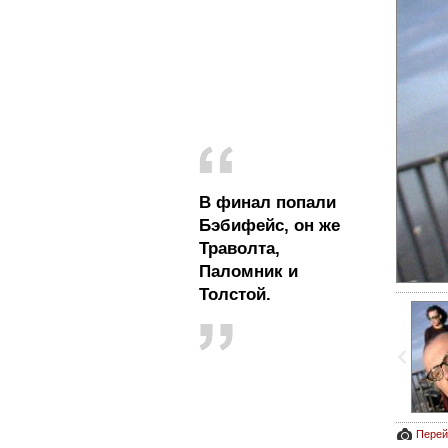
В финал попали
Бэбифейс, он же
Траволта,
Паломник и
Толстой.
Перей