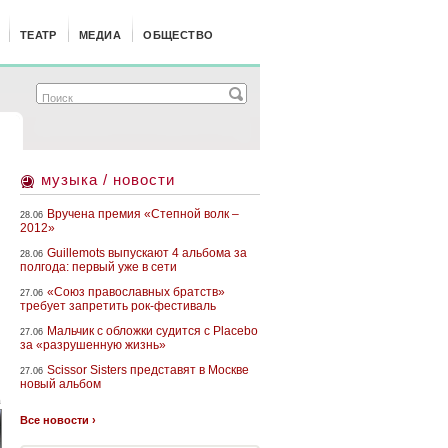
ТЕАТР
МЕДИА
ОБЩЕСТВО
музыка / новости
Вручена премия «Степной волк –
28.06
2012»
Guillemots выпускают 4 альбома за
28.06
полгода: первый уже в сети
«Союз православных братств»
27.06
требует запретить рок-фестиваль
Мальчик с обложки судится с Placebo
27.06
за «разрушенную жизнь»
Scissor Sisters представят в Москве
27.06
новый альбом
а
Все новости ›