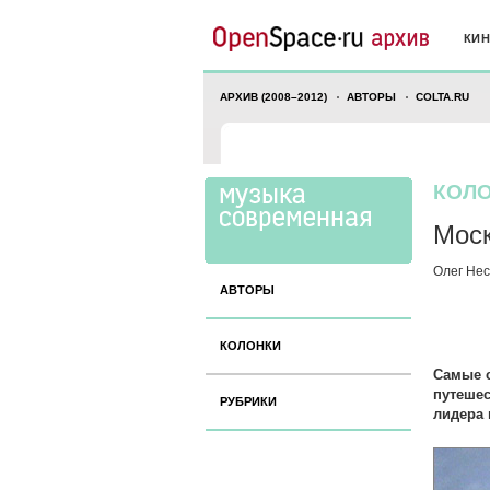
КИ
АРХИВ (2008–2012)
АВТОРЫ
COLTA.RU
КОЛО
Моск
Олег Не
АВТОРЫ
КОЛОНКИ
Самые с
путеше
РУБРИКИ
лидера 