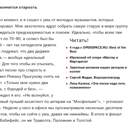
 кончится старость
л момент, и я сошел с ума от молодых музыкантов, которых
ровал. Мне захотелось вдруг собрать самую старую в мире группу
ждаться предсказуемостью и покоем. Идеально, чтобы
всем там
т по 70−80, а солист был бы
Читать!
 − лет так пятидесяти девяти.
4 года с OPENSPACE.RU: Best of the
 подумал, что два диджея-
Best
ка — вообще идеальный
Юровский об опере «Мастер и
Маргарита»
. Для того чтобы их отыскать,
Заветные желания наших авторов и
л песню про старость и
коллег
ил Роману Прыгунову снять на
Сергей Жадан. Ворошиловград
п. «Только мне нужно два
Лена Катина: «Эти песни надо петь
пожизненно»
а, с бородой и без», —
едил я его. «Не волнуйся, у
мый лучший ассистент по актерам на “Мосфильме”», − успокоил
. Неделю у него в офисе мы просматривали несколько десятков
тов, чтобы не сойти с ума, давая им никнеймы. В итоге в финал
Бэбифейс, он же Траволта, Паломник и Толстой.