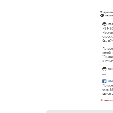
Отправит
КОМ
IMa
ИЗ НЕ
Нестер
спросил
были?» 
По-мое
покойн
"Пиани
о культ
net
))))
Ole
По-мое
есть, 
где он 
Читать вс