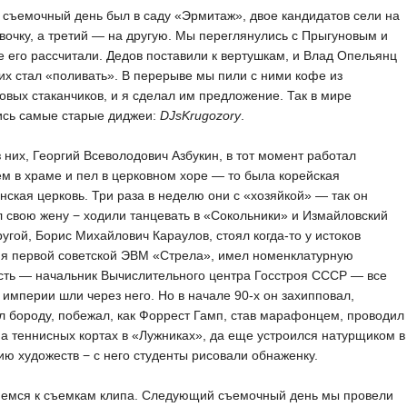
съемочный день был в саду «Эрмитаж», двое кандидатов сели на
вочку, а третий — на другую. Мы переглянулись с Прыгуновым и
е его рассчитали. Дедов поставили к вертушкам, и Влад Опельянц
их стал «поливать». В перерыве мы пили с ними кофе из
овых стаканчиков, и я сделал им предложение. Так в мире
ись самые старые диджеи:
DJsKrugozory
.
 них, Георгий Всеволодович Азбукин, в тот момент работал
м в храме и пел в церковном хоре — то была корейская
нская церковь. Три раза в неделю они с «хозяйкой» — так он
 свою жену − ходили танцевать в «Сокольники» и Измайловский
ругой, Борис Михайлович Караулов, стоял когда-то у истоков
ия первой советской ЭВМ «Стрела», имел номенклатурную
сть — начальник Вычислительного центра Госстроя СССР — все
 империи шли через него. Но в начале 90-х он захипповал,
л бороду, побежал, как Форрест Гамп, став марафонцем, проводил
а теннисных кортах в «Лужниках», да еще устроился натурщиком в
ю художеств − с него студенты рисовали обнаженку.
немся к съемкам клипа. Следующий съемочный день мы провели