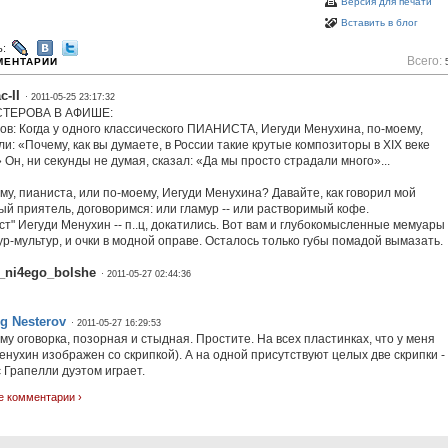
Версия для печати
Вставить в блог
ь:
Всего:
МЕНТАРИИ
c-II
· 2011-05-25 23:17:32
СТЕРОВА В АФИШЕ:
ов: Когда у одного классического ПИАНИСТА, Иегуди Менухина, по-моему,
и: «Почему, как вы думаете, в России такие крутые композиторы в XIX веке
Он, ни секунды не думая, сказал: «Да мы просто страдали много»...
му, пианиста, или по-моему, Иегуди Менухина? Давайте, как говорил мой
ый приятель, договоримся: или гламур -- или растворимый кофе.
ст" Иегуди Менухин -- п..ц, докатились. Вот вам и глубокомысленные мемуары
ур-мультур, и очки в модной оправе. Осталось только губы помадой вымазать.
_ni4ego_bolshe
· 2011-05-27 02:44:36
g Nesterov
· 2011-05-27 16:29:53
му оговорка, позорная и стыдная. Простите. На всех пластинках, что у меня
Менухин изображен со скрипкой). А на одной присутствуют целых две скрипки -
с Грапелли дуэтом играет.
е комментарии ›