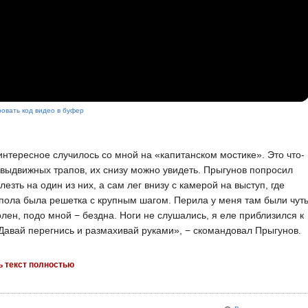
овать код видео в буфер
нтересное случилось со мной на «капитанском мостике». Это что-
 выдвижных трапов, их снизу можно увидеть. Прыгунов попросил
лезть на один из них, а сам лег внизу с камерой на выступ, где
пола была решетка с крупным шагом. Перила у меня там были чут
лен, подо мной − бездна. Ноги не слушались, я еле приблизился к
Давай перегнись и размахивай руками», − скомандовал Прыгунов.
ь текст полностью