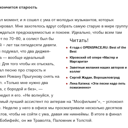
 кончится старость
л момент, и я сошел с ума от молодых музыкантов, которых
ровал. Мне захотелось вдруг собрать самую старую в мире группу
ждаться предсказуемостью и покоем. Идеально, чтобы
всем там
т по 70−80, а солист был бы
Читать!
 − лет так пятидесяти девяти.
4 года с OPENSPACE.RU: Best of the
 подумал, что два диджея-
Best
ка — вообще идеальный
Юровский об опере «Мастер и
Маргарита»
. Для того чтобы их отыскать,
Заветные желания наших авторов и
л песню про старость и
коллег
ил Роману Прыгунову снять на
Сергей Жадан. Ворошиловград
п. «Только мне нужно два
Лена Катина: «Эти песни надо петь
пожизненно»
а, с бородой и без», —
едил я его. «Не волнуйся, у
мый лучший ассистент по актерам на “Мосфильме”», − успокоил
. Неделю у него в офисе мы просматривали несколько десятков
тов, чтобы не сойти с ума, давая им никнеймы. В итоге в финал
Бэбифейс, он же Траволта, Паломник и Толстой.