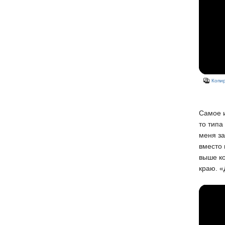
Копир
Самое и
то типа
меня за
вместо 
выше ко
краю. «