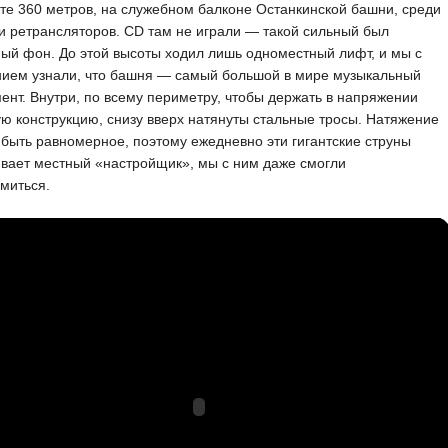
те 360 метров, на служебном балконе Останкинской башни, среди
и ретрансляторов. CD там не играли — такой сильный был
ый фон. До этой высоты ходил лишь одноместный лифт, и мы с
нием узнали, что башня — самый большой в мире музыкальный
ент. Внутри, по всему периметру, чтобы держать в напряжении
ю конструкцию, снизу вверх натянуты стальные тросы. Натяжение
быть равномерное, поэтому ежедневно эти гигантские струны
вает местный «настройщик», мы с ним даже смогли
миться.