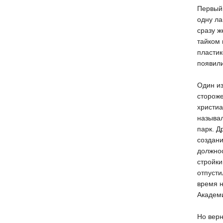
Первый 
одну ла
сразу ж
тайком 
пластик
появил
Один из
стороже
христиа
называл
парк. Д
создан
должно
стройки
отпусти
время н
Академи
Но вер