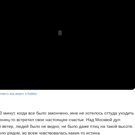
овать код видео в буфер
0 минут, когда все было закончено, мне не хотелось оттуда уходить
онец-то встретил свое настоящее счастье. Над Москвой дул
 ветер, людей было не видно, не было даже птиц на такой высоте.
ло рядом, во всем чувствовалась какая-то истина.