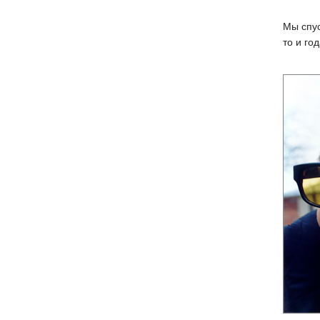
Мы спус
то и го