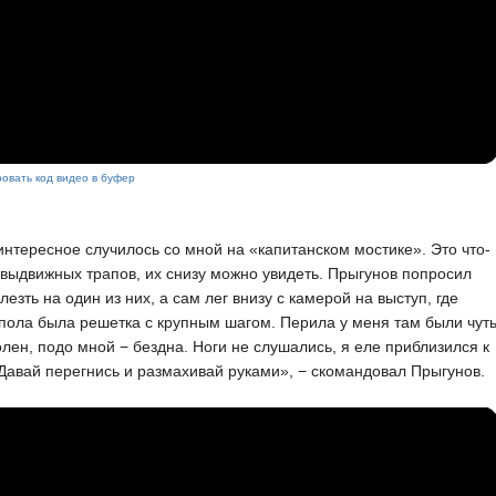
овать код видео в буфер
нтересное случилось со мной на «капитанском мостике». Это что-
 выдвижных трапов, их снизу можно увидеть. Прыгунов попросил
лезть на один из них, а сам лег внизу с камерой на выступ, где
пола была решетка с крупным шагом. Перила у меня там были чут
лен, подо мной − бездна. Ноги не слушались, я еле приблизился к
Давай перегнись и размахивай руками», − скомандовал Прыгунов.