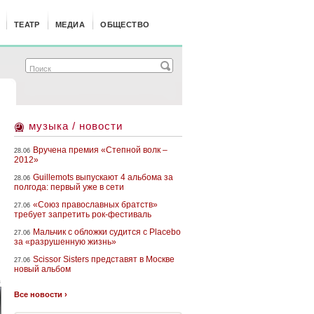
ТЕАТР
МЕДИА
ОБЩЕСТВО
музыка / новости
Вручена премия «Степной волк –
28.06
2012»
Guillemots выпускают 4 альбома за
28.06
полгода: первый уже в сети
«Союз православных братств»
27.06
требует запретить рок-фестиваль
Мальчик с обложки судится с Placebo
27.06
за «разрушенную жизнь»
Scissor Sisters представят в Москве
27.06
новый альбом
а
Все новости ›