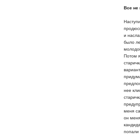
Все не
Наступи
продюси
и насла
было ле
молодой
Потом я
старич
вариант
придума
предлож
нее кли
старичк
предупр
меня са
он меня
кандида
попали 