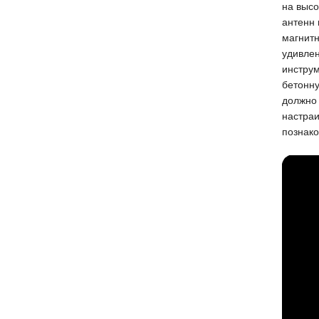
на высо
антенн 
магнитн
удивле
инструм
бетонну
должно 
настраи
познако