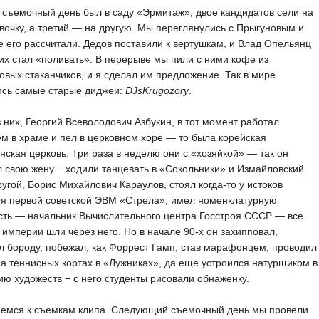
съемочный день был в саду «Эрмитаж», двое кандидатов сели на
вочку, а третий — на другую. Мы переглянулись с Прыгуновым и
е его рассчитали. Дедов поставили к вертушкам, и Влад Опельянц
их стал «поливать». В перерыве мы пили с ними кофе из
овых стаканчиков, и я сделал им предложение. Так в мире
ись самые старые диджеи:
DJsKrugozory
.
 них, Георгий Всеволодович Азбукин, в тот момент работал
м в храме и пел в церковном хоре — то была корейская
нская церковь. Три раза в неделю они с «хозяйкой» — так он
 свою жену − ходили танцевать в «Сокольники» и Измайловский
ругой, Борис Михайлович Караулов, стоял когда-то у истоков
ия первой советской ЭВМ «Стрела», имел номенклатурную
сть — начальник Вычислительного центра Госстроя СССР — все
 империи шли через него. Но в начале 90-х он захипповал,
л бороду, побежал, как Форрест Гамп, став марафонцем, проводил
а теннисных кортах в «Лужниках», да еще устроился натурщиком в
ю художеств − с него студенты рисовали обнаженку.
немся к съемкам клипа. Следующий съемочный день мы провели