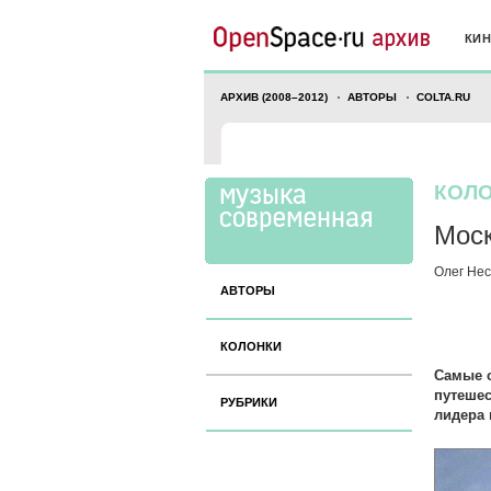
КИ
АРХИВ (2008–2012)
АВТОРЫ
COLTA.RU
КОЛО
Моск
Олег Не
АВТОРЫ
КОЛОНКИ
Самые с
путеше
РУБРИКИ
лидера 