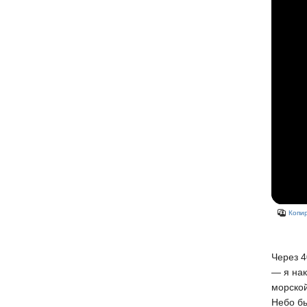
Копир
Через 4
— я нак
морской
Небо бы