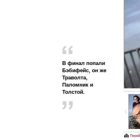
В финал попали
Бэбифейс, он же
Траволта,
Паломник и
Толстой.
Перей