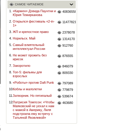
САМОЕ ЧИТАЕМОЕ
1.
«Кармен» Дэвида Паунтни и
40836558
Юрия Темирканова
2.
Открылся фестиваль «2-in-
11477821
1»
3.
ЖП и крепостное право
2378078
4.
Норильск. Май
1314170
5.
Самый влиятельный
912760
интеллектуал России
6.
Не может прожить без
876555
ирисок
7.
Закоротило
846079
8.
Топ-5: фильмы для
809330
взрослых
9.
«Роботы» против Daft Punk
797089
10.
Коблы и малолетки
779879
11.
Затворник. Но пятипалый
539674
12.
Патрисия Томпсон: «Чтобы
463680
Маяковский не уехал к нам
с мамой в Америку, Лиля
подстроила ему встречу с
Татьяной Яковлевой»
3