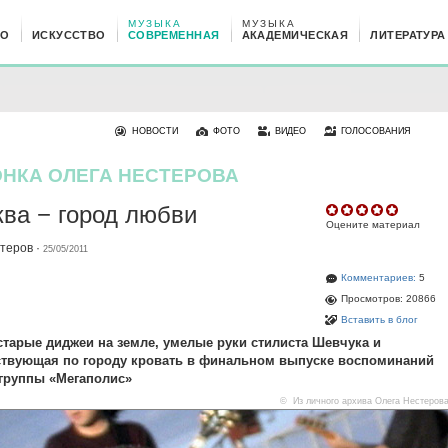
МУЗЫКА
МУЗЫКА
НО
ИСКУССТВО
СОВРЕМЕННАЯ
АКАДЕМИЧЕСКАЯ
ЛИТЕРАТУРА
НОВОСТИ
ФОТО
ВИДЕО
ГОЛОСОВАНИЯ
НКА ОЛЕГА НЕСТЕРОВА
ва − город любви
Оцените материал
стеров
·
25/05/2011
Комментариев:
5
Просмотров: 20866
Вставить в блог
тарые диджеи на земле, умелые руки стилиста Шевчука и
ствующая по городу кровать в финальном выпуске воспоминаний
группы «Мегаполис»
© Из личного архива Олега Нестеров