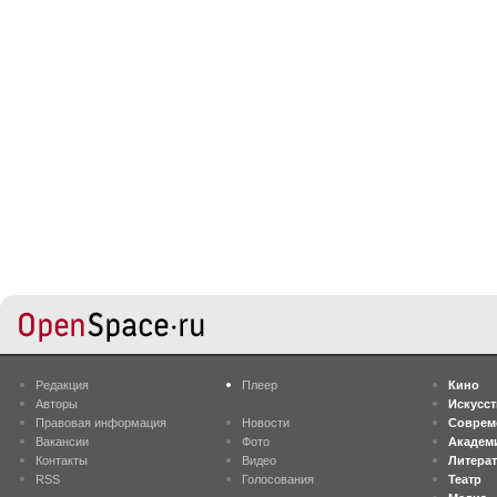
Редакция
Плеер
Кино
Авторы
Искусс
Правовая информация
Новости
Соврем
Вакансии
Фото
Академ
Контакты
Видео
Литера
RSS
Голосования
Театр