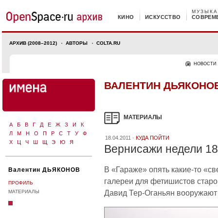
МУЗЫКА
КИНО
ИСКУССТВО
СОВРЕМ
АРХИВ (2008–2012)
АВТОРЫ
COLTA.RU
НОВОСТИ
ВАЛЕНТИН ДЬЯКОНО
МАТЕРИАЛЫ
А
Б
В
Г
Д
Е
Ж
З
И
К
Л
М
Н
О
П
Р
С
Т
У
Ф
18.04.2011 ·
КУДА ПОЙТИ
Х
Ц
Ч
Ш
Щ
Э
Ю
Я
Вернисажи недели 18
В «Гараже» опять какие-то «с
Валентин ДЬЯКОНОВ
галереи для фетишистов старо
ПРОФИЛЬ
Давид Тер-Оганьян вооружают 
МАТЕРИАЛЫ