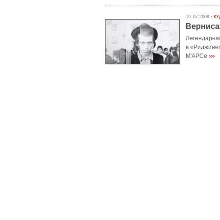
27.07.2009 ·
КУ
Вернисаж
Легендарна
в «Риджине»
›››
М'АРСе