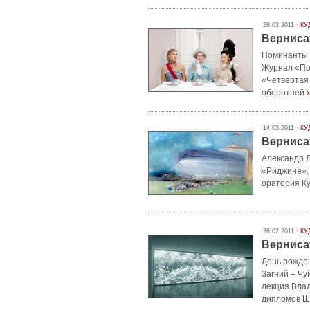
28.03.2011 ·
КУ
Вернисаж
Номинанты «
Журнал «Пол
«Четвертая 
›
оборотней
14.03.2011 ·
КУ
Верниса
Александр Л
«Риджине», 
оратория К
28.02.2011 ·
КУ
Вернисаж
День рожден
Загний – Ч
лекция Вла
дипломов Ш