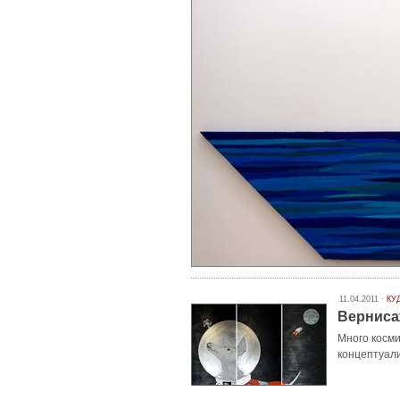
11.04.2011 ·
КУ
Верниса
Много косм
концептуали