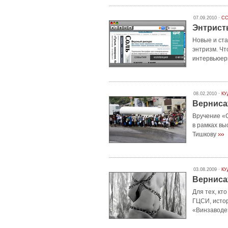
07.09.2010 ·
СС
Энтрист
Новые и ста
энтризм. Чт
интервьюер
08.02.2010 ·
КУ
Верниса
Вручение «
в рамках в
›››
Тишкову
03.08.2009 ·
КУ
Вернисаж
Для тех, кт
ГЦСИ, исто
«Винзаводе»