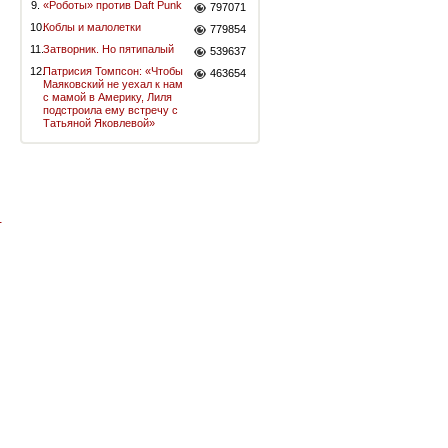
9.
«Роботы» против Daft Punk
797071
10.
Коблы и малолетки
779854
11.
Затворник. Но пятипалый
539637
12.
Патрисия Томпсон: «Чтобы
463654
Маяковский не уехал к нам
с мамой в Америку, Лиля
подстроила ему встречу с
Татьяной Яковлевой»
-