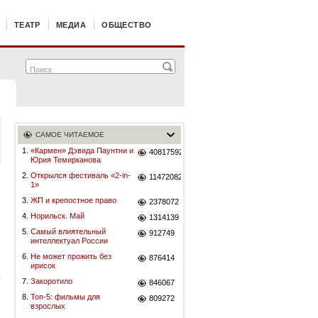
ТЕАТР
МЕДИА
ОБЩЕСТВО
САМОЕ ЧИТАЕМОЕ
1.
«Кармен» Дэвида Паунтни и
40817592
Юрия Темирканова
2.
Открылся фестиваль «2-in-
11472082
1»
3.
ЖП и крепостное право
2378072
4.
Норильск. Май
1314139
5.
Самый влиятельный
912749
интеллектуал России
6.
Не может прожить без
876414
ирисок
7.
Закоротило
846067
8.
Топ-5: фильмы для
809272
взрослых