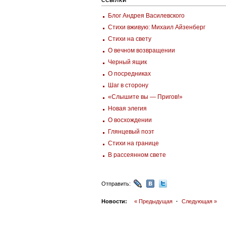
ССЫЛКИ
Блог Андрея Василевского
Стихи вживую: Михаил Айзенберг
Стихи на свету
О вечном возвращении
Черный ящик
О посредниках
Шаг в сторону
«Слышите вы — Пригов!»
Новая элегия
О восхождении
Глянцевый поэт
Стихи на границе
В рассеянном свете
Отправить:
Новости:
« Предыдущая
·
Следующая »