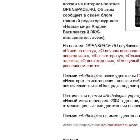
поэзии на интернет-портале
OPENSPACE.RU. Об этом
сообщает в своем блоге
главный редактор журнала
«Новый мир» Андрей
Василевский (ЖЖ-
пользователь avvas).
На портале
OPENSPACE.RU
опубликов
«Стихи на свету»
,
«О вечном возвраще
посредниках»
,
«Шаг в сторону»
,
«Слыши
элегия»
,
«О восхождении»
,
«Глянцевый
рассеянном свете»
.
Премии
«Anthologia»
также удостоены
С
«Некоторые стихотворения: новые и из
поэтические книги «Площадка под застр
Поэтическая премия
«Anthologia»
учрежд
«Новый мир» в феврале 2004 года в ви
отмечающих высшие достижения соврем
Премия
«Anthologia»
не имеет денежног
Источники информации:
ЖЖ-пользователь avvas