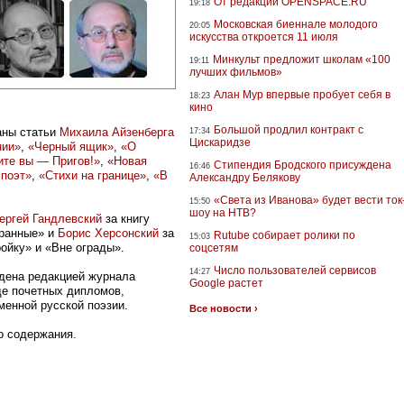
От редакции OPENSPACE.RU
19:18
Московская биеннале молодого
20:05
искусства откроется 11 июля
Минкульт предложит школам «100
19:11
лучших фильмов»
Алан Мур впервые пробует себя в
18:23
кино
Большой продлил контракт с
аны статьи
Михаила Айзенберга
17:34
Цискаридзе
нии»
,
«Черный ящик»
,
«О
те вы — Пригов!»
,
«Новая
Стипендия Бродского присуждена
16:46
 поэт»
,
«Стихи на границе»
,
«В
Александру Белякову
«Света из Иванова» будет вести ток
15:50
шоу на НТВ?
ергей Гандлевский
за книгу
бранные» и
Борис Херсонский
за
Rutube собирает ролики по
15:03
ойку» и «Вне ограды».
соцсетям
Число пользователей сервисов
14:27
ена редакцией журнала
Google растет
де почетных дипломов,
енной русской поэзии.
Все новости ›
о содержания.