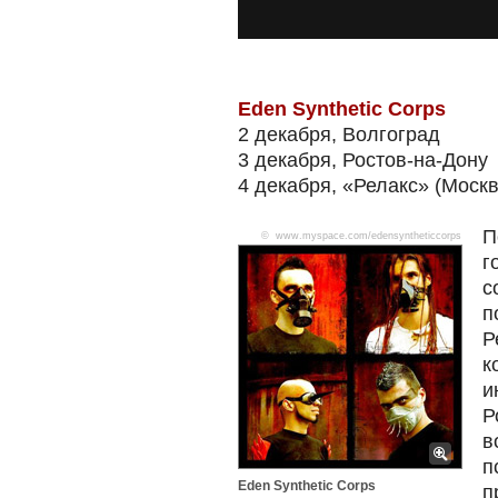
Eden Synthetic Corps
2 декабря, Волгоград
3 декабря, Ростов-на-Дону
4 декабря, «Релакс» (Москв
П
© www.myspace.com/edensyntheticcorps
г
с
п
Р
к
и
Р
в
п
Eden Synthetic Corps
п