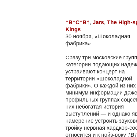
†B†C†B†
,
Jars
,
The High-s
Kings
30 ноября, «Шоколадная
фабрика»
Сразу три московские груп
категории подающих наде
устраивают концерт на
территории «Шоколадной
фабрики». О каждой из них
минимум информации даже
профильных группах соцсет
них небогатая история
выступлений — и однако я
намерение устроить звуков
тройку нервная хардкор-со
относится и к нойз-року
†B