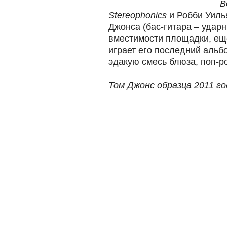
B
Stereophonics
и Робби Уилья
Джонса (бас-гитара ‒ ударн
вместимости площадки, еще
играет его последний альб
эдакую смесь блюза, поп-ро
Том Джонс образца 2011 го