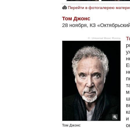
Перейти в фотогалерею матери
Том Джонс
28 ноября, КЗ «Октябрьский
Т
© Universal Music Russia
р
у
н
Е
н
п
т
м
ш
в
к
и
о
Том Джонс