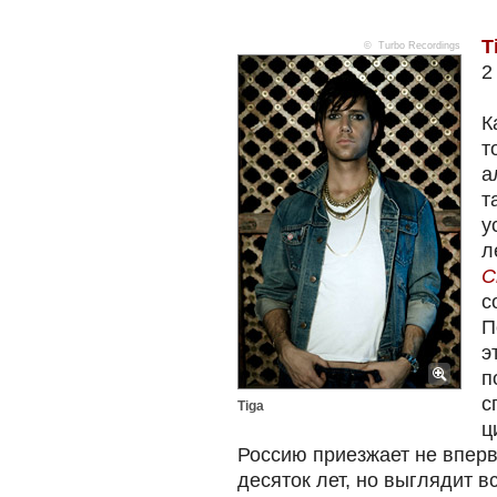
T
© Turbo Recordings
2
К
т
а
т
у
л
C
с
П
э
п
с
Tiga
ц
Россию приезжает не вперв
десяток лет, но выглядит вс