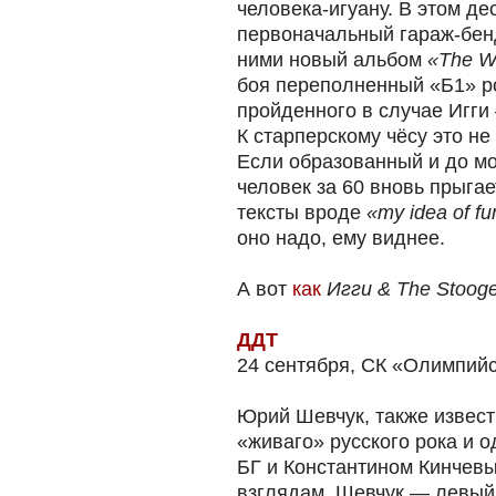
человека-игуану. В этом де
первоначальный гараж-бе
ними новый альбом
«The W
боя переполненный «Б1» р
пройденного в случае Игги
К старперскому чёсу это не
Если образованный и до мо
человек за 60 вновь прыгае
тексты вроде
«my idea of fun
оно надо, ему виднее.
А вот
как
Игги & The Stoog
ДДТ
24 сентября, СК «Олимпий
Юрий Шевчук, также извест
«живаго» русского рока и од
БГ и Константином Кинчевы
взглядам, Шевчук — левый к