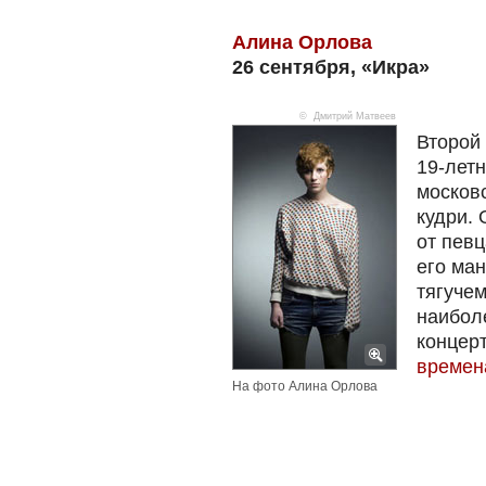
Алина Орлова
26 сентября, «Икра»
© Дмитрий Матвеев
Второй
19-лет
московс
кудри. 
от пев
его ман
тягучем
наибол
концер
времен
На фото Алина Орлова