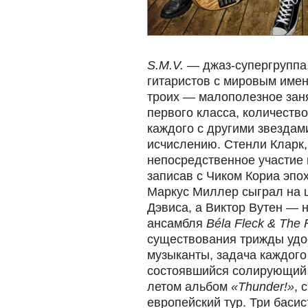
S.M.V.
— джаз-супергруппа,
гитаристов с мировым имен
троих — малополезное заня
первого класса, количеств
каждого с другими звездам
исчислению. Стенли Кларк,
непосредственное участие
записав с Чиком Кориа эп
Маркус Миллер сыграл на 
Дэвиса, а Виктор Вутен — 
ансамбля
Béla Fleck & The 
существования трижды удо
музыканты, задача каждого 
состоявшийся солирующий 
летом альбом
«Thunder!»
, 
европейский тур. Три басис