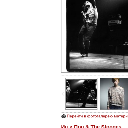
Перейти в фотогалерею матери
Игги Поп & The Stooges