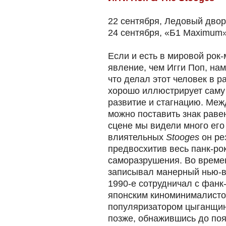
22 сентября, Ледовый двор
24 сентября, «Б1 Maximum
Если и есть в мировой рок
явление, чем Игги Поп, нам
что делал этот человек в 
хорошо иллюстрирует саму 
развитие и стагнацию. Межд
можно поставить знак равен
сцене мы видели много его
влиятельных
Stooges
он ре
предвосхитив весь панк-рок
саморазрушения. Во времен
записывал манерный нью-ве
1990-е сотрудничал с фанк
японским киноминималисто
популяризатором цыганщин
позже, обнажившись до поя