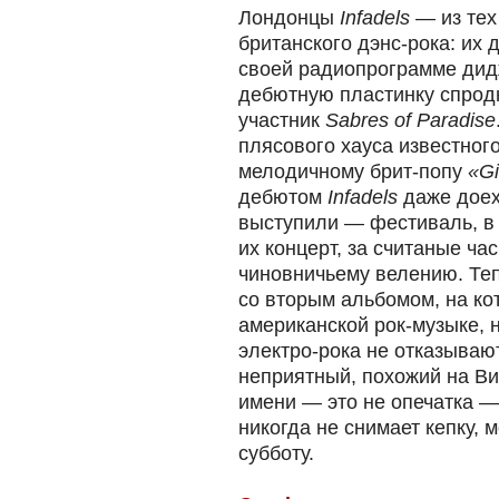
Лондонцы
Infadels
— из тех
британского дэнс-рока: их
своей радиопрограмме дид
дебютную пластинку спрод
участник
Sabres of Paradise
плясового хауса известног
мелодичному брит-попу
«Gi
дебютом
Infadels
даже доех
выступили — фестиваль, в
их концерт, за считаные ч
чиновничьему велению. Те
со вторым альбомом, на к
американской рок-музыке, н
электро-рока не отказывают
неприятный, похожий на Ви
имени — это не опечатка —
никогда не снимает кепку, м
субботу.