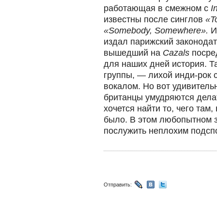
работающая в смежном с
I
известны после синглов
«T
«Somebody, Somewhere».
И
издал парижский законода
вышедший на
Cazals
посре
для наших дней история. Та
группы, — лихой инди-рок 
вокалом. Но вот удивитель
британцы умудряются делат
хочется найти то, чего там,
было. В этом любопытном з
послужить неплохим подсп
Отправить: