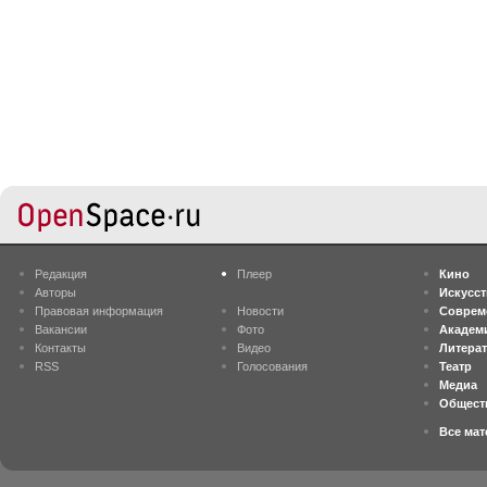
Редакция
Плеер
Кино
Авторы
Искусс
Правовая информация
Новости
Соврем
Вакансии
Фото
Академ
Контакты
Видео
Литера
RSS
Голосования
Театр
Медиа
Общест
Все ма