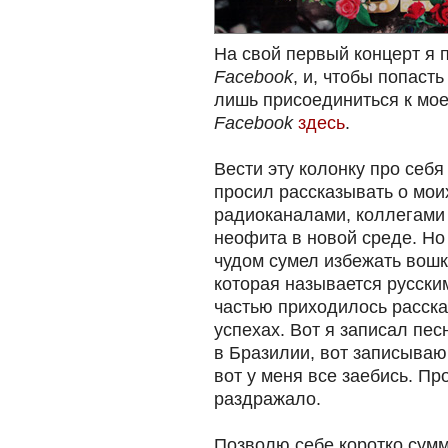
На свой первый концерт я 
Facebook
, и, чтобы попасть
лишь присоединиться к мо
Facebook
здесь
.
Вести эту колонку про себ
просил рассказывать о мои
радиоканалами, коллегами п
неофита в новой среде. Но 
чудом сумел избежать вошк
которая называется русски
частью приходилось расска
успехах. Вот я записал пес
в Бразилии, вот записываю
вот у меня все заебись. Пр
раздражало.
Позволю себе коротко сумм