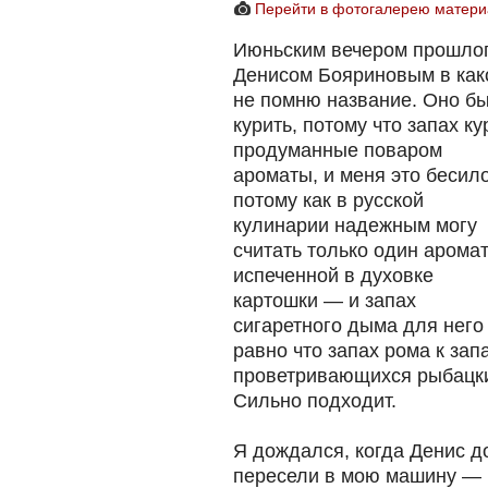
Перейти в фотогалерею матери
Июньским вечером прошлог
Денисом Бояриновым в как
не помню название. Оно бы
курить, потому что запах к
продуманные поваром
ароматы, и меня это бесило
потому как в русской
кулинарии надежным могу
считать только один арома
испеченной в духовке
картошки — и запах
сигаретного дыма для него
равно что запах рома к зап
проветривающихся рыбацких
Сильно подходит.
Я дождался, когда Денис до
пересели в мою машину — 