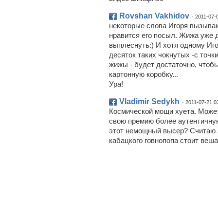
Rovshan Vakhidov
· 2011-07-
некоторые слова Игоря вызыва
нравится его посыл. Жижа уже д
выплеснуть:) И хотя одному Иго
десяток таких чокнутых -с точк
жижы - будет достаточно, чтобы
картонную коробку...
Ура!
Vladimir Sedykh
· 2011-07-21 0
Космической мощи хуета. Може
свою премию более аутентичную
этот немощный высер? Считаю 
кабацкого говнопопа стоит веш