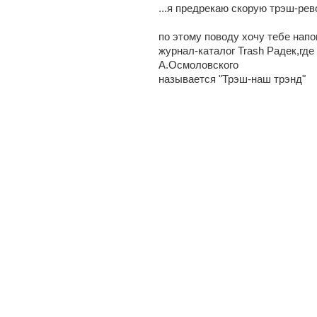
...я предрекаю скорую трэш-рев
по этому поводу хочу тебе напо
журнал-каталог Trash Радек,где
А.Осмоловского
называется "Трэш-наш трэнд"