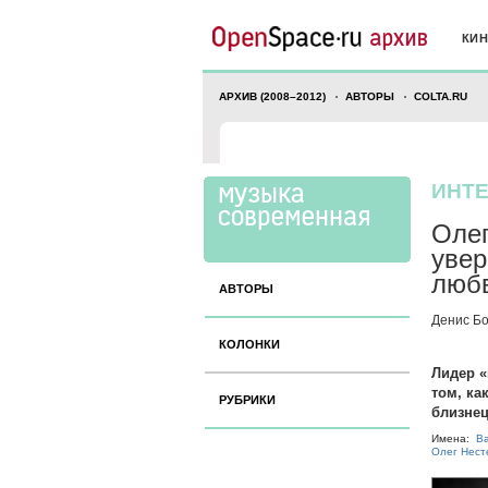
КИ
АРХИВ (2008–2012)
АВТОРЫ
COLTA.RU
ИНТ
Олег
увер
люб
АВТОРЫ
Денис Б
КОЛОНКИ
Лидер «
том, ка
РУБРИКИ
близнец
Имена:
В
Олег Нест