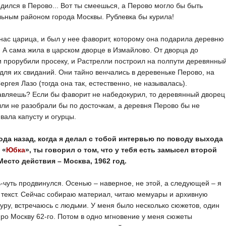
одился в Перово... Вот ты смеешься, а Перово могло бы быть
ьным районом города Москвы. Рублевка бы курила!
нас царица, и был у нее фаворит, которому она подарила деревню
 А сама жила в царском дворце в Измайлово. От дворца до
 прорубили просеку, и Растрелли построил на полпути деревянны
для их свиданий. Они тайно венчались в деревеньке Перово, на
ергея Лазо (тогда она так, естественно, не называлась).
авляешь? Если бы фаворит не набедокурил, то деревянный дворец
ли не разобрали бы по досточкам, а деревня Перово бы не
ала капусту и огурцы.
года назад, когда я делал с тобой интервью по поводу выхода
 «
Юбка
», ты говорил о том, что у тебя есть замысел второй
Место действия – Москва, 1962 год.
ь-чуть продвинулся. Осенью – наверное, не этой, а следующей – я
текст. Сейчас собираю материал, читаю мемуары и архивную
уру, встречаюсь с людьми. У меня было несколько сюжетов, один
про Москву 62-го. Потом в одно мгновение у меня сюжеты