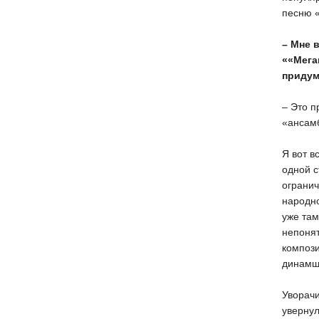
песню «
– Мне 
««Мега
приду
– Это п
«ансам
Я вот в
одной с
огранич
народно
уже там
непоня
компози
динамщи
Уворачи
увернул