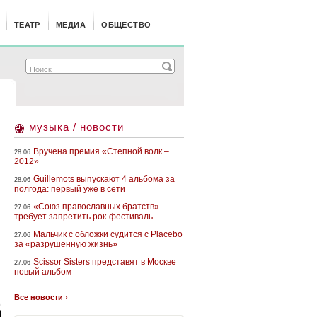
ТЕАТР
МЕДИА
ОБЩЕСТВО
музыка / новости
Вручена премия «Степной волк –
28.06
2012»
Guillemots выпускают 4 альбома за
28.06
полгода: первый уже в сети
«Союз православных братств»
27.06
требует запретить рок-фестиваль
Мальчик с обложки судится с Placebo
27.06
за «разрушенную жизнь»
Scissor Sisters представят в Москве
27.06
новый альбом
Все новости ›
а