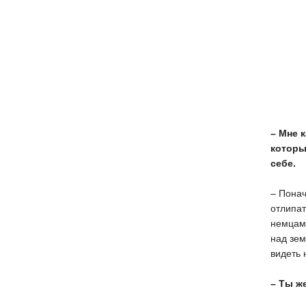
– Мне 
которы
себе.
– Понач
отлипат
немцами
над зем
видеть 
– Ты ж