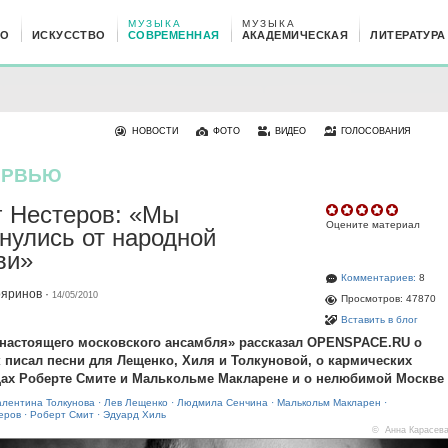
МУЗЫКА
МУЗЫКА
НО
ИСКУССТВО
СОВРЕМЕННАЯ
АКАДЕМИЧЕСКАЯ
ЛИТЕРАТУРА
НОВОСТИ
ФОТО
ВИДЕО
ГОЛОСОВАНИЯ
ЕРВЬЮ
 Нестеров: «Мы
Оцените материал
нулись от народной
ви»
Комментариев:
8
ояринов
·
14/05/2010
Просмотров: 47870
Вставить в блог
настоящего московского ансамбля» рассказал OPENSPACE.RU о
к писал песни для Лещенко, Хиля и Толкуновой, о кармических
ах Роберте Смите и Малькольме Макларене и о нелюбимой Москве
алентина Толкунова
·
Лев Лещенко
·
Людмила Сенчина
·
Малькольм Макларен
·
еров
·
Роберт Смит
·
Эдуард Хиль
© Анна Карасев