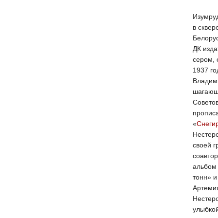
Изумру
в сквер
Белорус
ДК изда
сером, 
1937 г
Владим
шагающ
Советов
пропис
«
Снеги
Нестеро
своей г
соавтор
альбом
тонн» и
Артемия
Нестеро
улыбкой