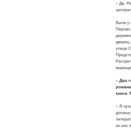
– Да. Р
централ
Была у 
Перово.
деревни
дворец 
улице С
Предст
Растрел
выращив
– Два 
романа
книги. 
– Я чут
допишу 
литерат
из них 