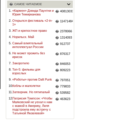
САМОЕ ЧИТАЕМОЕ
1.
«Кармен» Дэвида Паунтни и
40813033
Юрия Темирканова
2.
Открылся фестиваль «2-in-
11471484
1»
3.
ЖП и крепостное право
2378066
4.
Норильск. Май
1314093
5.
Самый влиятельный
912737
интеллектуал России
6.
Не может прожить без
876317
ирисок
7.
Закоротило
846053
8.
Топ-5: фильмы для
809223
взрослых
9.
«Роботы» против Daft Punk
797051
10.
Коблы и малолетки
779833
11.
Затворник. Но пятипалый
539582
12.
Патрисия Томпсон: «Чтобы
463623
Маяковский не уехал к нам
с мамой в Америку, Лиля
подстроила ему встречу с
Татьяной Яковлевой»