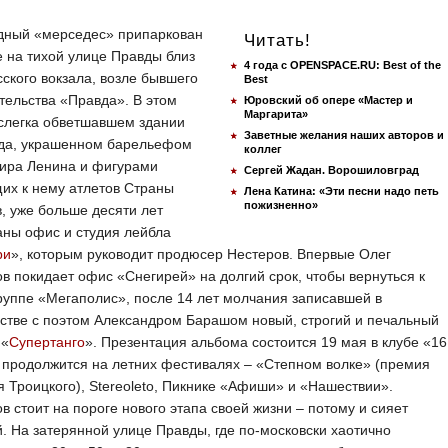
дный «мерседес» припаркован
Читать!
е на тихой улице Правды близ
4 года с OPENSPACE.RU: Best of the
ского вокзала, возле бывшего
Best
тельства «Правда». В этом
Юровский об опере «Мастер и
Маргарита»
слегка обветшавшем здании
Заветные желания наших авторов и
ода, украшенном барельефом
коллег
ира Ленина и фигурами
Сергей Жадан. Ворошиловград
их к нему атлетов Страны
Лена Катина: «Эти песни надо петь
пожизненно»
, уже больше десяти лет
аны офис и студия лейбла
ри
», которым руководит продюсер Нестеров. Впервые Олег
в покидает офис «Снегирей» на долгий срок, чтобы вернуться к
руппе «Мегаполис», после 14 лет молчания записавшей в
стве с поэтом Александром Барашом новый, строгий и печальный
 «
Супертанго
». Презентация альбома состоится 19 мая в клубе «16
 продолжится на летних фестивалях – «Степном волке» (премия
 Троицкого), Stereoleto, Пикнике «Афиши» и «Нашествии».
в стоит на пороге нового этапа своей жизни – потому и сияет
. На затерянной улице Правды, где по-московски хаотично