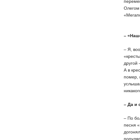
перемеш
Олегом 
«Мегапо
– «Наш
– Я, во
«кресть
другой 
А в кре
помер, 
услышан
никаког
– Да и 
– По бо
песня «
догонял
популяр