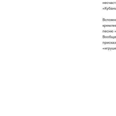
несчаст
«Кубань
Вспомни
кремлев
песню «
Вообще!
присказ
«игруше