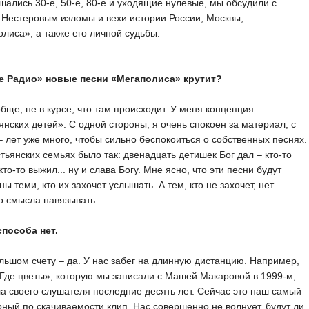
ались 30-е, 50-е, 80-е и уходящие нулевые, мы обсудили с
Нестеровым изломы и вехи истории России, Москвы,
лиса», а также его личной судьбы.
е Радио» новые песни «Мегаполиса» крутит?
обще, не в курсе, что там происходит. У меня концепция
янских детей». С одной стороны, я очень спокоен за материал, с
– лет уже много, чтобы сильно беспокоиться о собственных песнях.
стьянских семьях было так: двенадцать детишек Бог дал – кто-то
кто-то выжил... ну и слава Богу. Мне ясно, что эти песни будут
ы теми, кто их захочет услышать. А тем, кто не захочет, нет
о смысла навязывать.
способа нет.
льшом счету – да. У нас забег на длинную дистанцию. Например,
Где цветы», которую мы записали с Машей Макаровой в 1999-м,
а своего слушателя последние десять лет. Сейчас это наш самый
ный по скачиваемости клип. Нас совершенно не волнует, будут ли