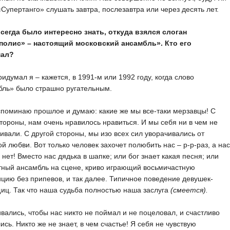
Супертанго» слушать завтра, послезавтра или через десять лет.
всегда было интересно знать, откуда взялся слоган
полис» – настоящий московский ансамбль». Кто его
мал?
ридумал я – кажется, в 1991-м или 1992 году, когда слово
бль» было страшно ругательным.
споминаю прошлое и думаю: какие же мы все-таки мерзавцы! С
тороны, нам очень нравилось нравиться. И мы себя ни в чем не
ивали. С другой стороны, мы изо всех сил уворачивались от
й любви. Вот только человек захочет полюбить нас – р-р-раз, а нас
 нет! Вместо нас дядька в шапке; или бог знает какая песня; или
тный ансамбль на сцене, криво играющий восьмичастную
цию без припевов, и так далее. Типичное поведение девушек-
ц. Так что наша судьба полностью наша заслуга
(смеется).
вались, чтобы нас никто не поймал и не поцеловал, и счастливо
ись. Никто же не знает, в чем счастье! Я себя не чувствую