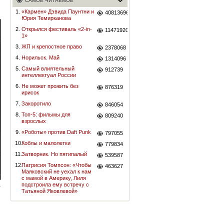
САМОЕ ЧИТАЕМОЕ
1.
«Кармен» Дэвида Паунтни и
40813696
Юрия Темирканова
2.
Открылся фестиваль «2-in-
11471920
1»
3.
ЖП и крепостное право
2378068
4.
Норильск. Май
1314096
5.
Самый влиятельный
912739
интеллектуал России
6.
Не может прожить без
876319
ирисок
7.
Закоротило
846054
8.
Топ-5: фильмы для
809240
взрослых
9.
«Роботы» против Daft Punk
797055
10.
Коблы и малолетки
779834
11.
Затворник. Но пятипалый
539587
12.
Патрисия Томпсон: «Чтобы
463627
Маяковский не уехал к нам
с мамой в Америку, Лиля
подстроила ему встречу с
Татьяной Яковлевой»