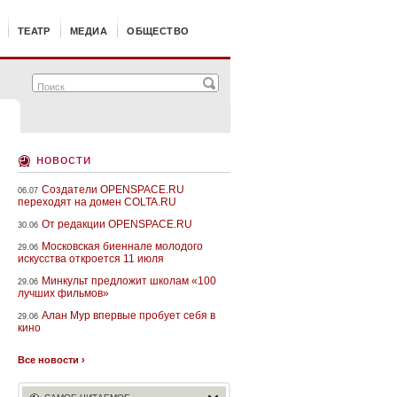
ТЕАТР
МЕДИА
ОБЩЕСТВО
новости
Создатели OPENSPACE.RU
06.07
переходят на домен COLTA.RU
От редакции OPENSPACE.RU
30.06
Московская биеннале молодого
29.06
искусства откроется 11 июля
Минкульт предложит школам «100
29.06
лучших фильмов»
Алан Мур впервые пробует себя в
29.06
кино
Все новости ›