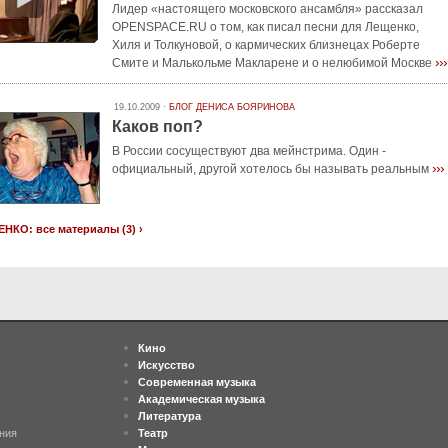
Лидер «настоящего московского ансамбля» рассказал
OPENSPACE.RU о том, как писал песни для Лещенко,
Хиля и Толкуновой, о кармических близнецах Роберте
›››
Смите и Малькольме Макларене и о нелюбимой Москве
19.10.2009 ·
БЛОГ ДЕНИСА БОЯРИНОВА
Каков поп?
В России сосуществуют два мейнстрима. Один -
›››
официальный, другой хотелось бы называть реальным
НКО: все материалы (3) ›
Кино
Искусство
Современная музыка
Академическая музыка
Литература
ния
Театр