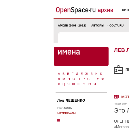
КИ
АРХИВ (2008–2012)
АВТОРЫ
COLTA.RU
ЛЕВ 
П
А
Б
В
Г
Д
Е
Ж
З
И
К
Л
М
Н
О
П
Р
С
Т
У
Ф
Х
Ц
Ч
Ш
Щ
Э
Ю
Я
ма
Лев ЛЕЩЕНКО
28.04.2011 
ПРОФИЛЬ
Это 
МАТЕРИАЛЫ
ОЛЕГ НЕ
«Мегапо