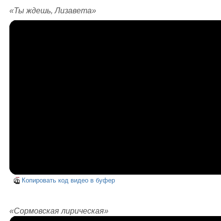
«Ты ждешь, Лизавета»
Копировать код видео в буфер
«Сормовская лирическая»