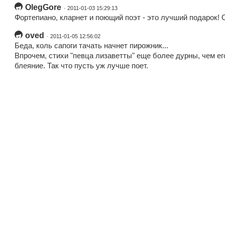
OlegGore
· 2011-01-03 15:29:13
Фортепиано, кларнет и поющий поэт - это лучший подарок! 
oved
· 2011-01-05 12:56:02
Беда, коль сапоги тачать начнет пирожник...
Впрочем, стихи "певца лизаветты" еще более дурны, чем ег
блеяние. Так что пусть уж лучше поет.