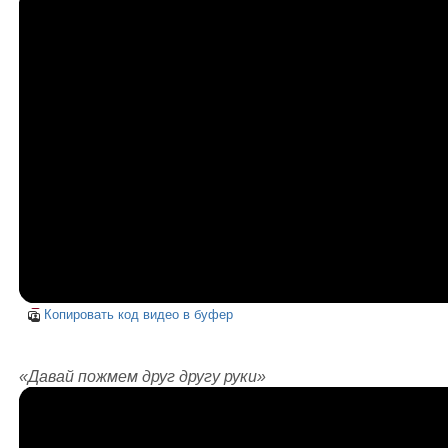
Копировать код видео в буфер
«Давай пожмем друг другу руки»