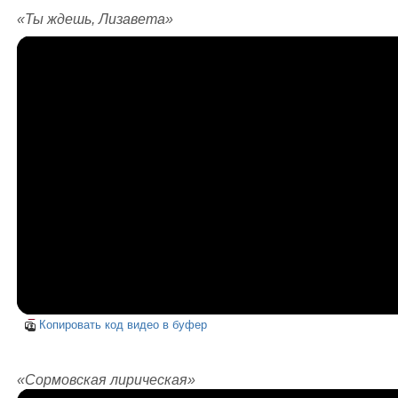
«Ты ждешь, Лизавета»
Копировать код видео в буфер
«Сормовская лирическая»