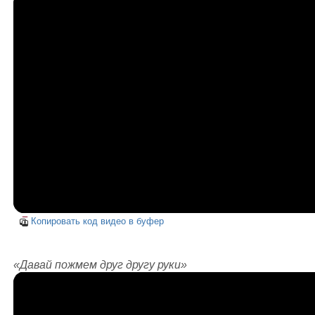
Копировать код видео в буфер
«Давай пожмем друг другу руки»