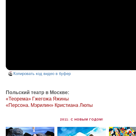
Копировать код видео в буфер
Польский театр в Москве:
«Теорема» Гжегожа Яжины
«Персона. Мэрилин» Кристиана Люпы
2011: С НОВЫМ ГОДОМ!