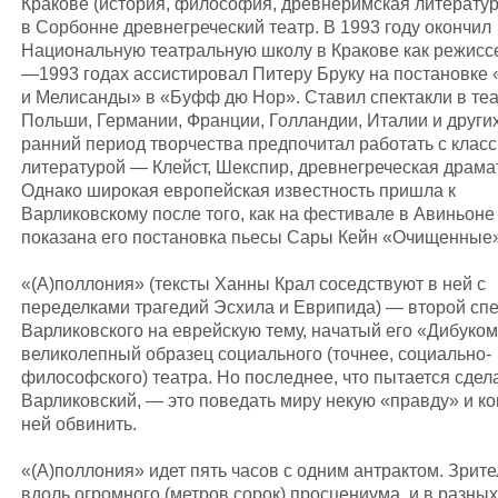
Кракове (история, философия, древнеримская литератур
в Сорбонне древнегреческий театр. В 1993 году окончил
Национальную театральную школу в Кракове как режиссе
—1993 годах ассистировал Питеру Бруку на постановке
и Мелисанды» в «Буфф дю Нор». Ставил спектакли в те
Польши, Германии, Франции, Голландии, Италии и других
ранний период творчества предпочитал работать с клас
литературой — Клейст, Шекспир, древнегреческая драма
Однако широкая европейская известность пришла к
Варликовскому после того, как на фестивале в Авиньоне
показана его постановка пьесы Сары Кейн «Очищенные»
«(А)поллония» (тексты Ханны Крал соседствуют в ней с
переделками трагедий Эсхила и Еврипида) — второй спе
Варликовского на еврейскую тему, начатый его «Дибуком
великолепный образец социального (точнее, социально-
философского) театра. Но последнее, что пытается сдел
Варликовский, — это поведать миру некую «правду» и ког
ней обвинить.
«(А)поллония» идет пять часов с одним антрактом. Зрите
вдоль огромного (метров сорок) просцениума, и в разных