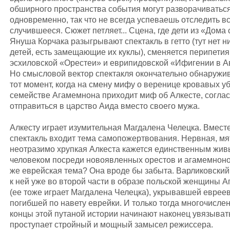
обширного пространства события могут разворачиватьс
одновременно, так что не всегда успеваешь отследить в
случившееся. Сюжет петляет... Сцена, где дети из «Дома
Януша Корчака разыгрывают спектакль в гетто (тут нет н
детей, есть замещающие их куклы), сменяется перипети
эсхиловской «Орестеи» и еврипидовской «Ифигении в А
Но смысловой вектор спектакля окончательно обнаружив
тот момент, когда на смену мифу о веренице кровавых у
семействе Агамемнона приходит миф об Алкесте, согла
отправиться в царство Аида вместо своего мужа.
Алкесту играет изумительная Магдалена Челецка. Вместе
спектакль входит тема самопожертвования. Нервная, мя
неотразимо хрупкая Алкеста кажется единственным жи
человеком посреди новоявленных орестов и агамемноно
же еврейская тема? Она вроде бы забыта. Варликовский
к ней уже во второй части в образе польской женщины 
(ее тоже играет Магдалена Челецка), укрывавшей евреев
погибшей по навету еврейки. И только тогда многочисле
концы этой путаной истории начинают наконец увязыват
проступает стройный и мощный замысел режиссера.