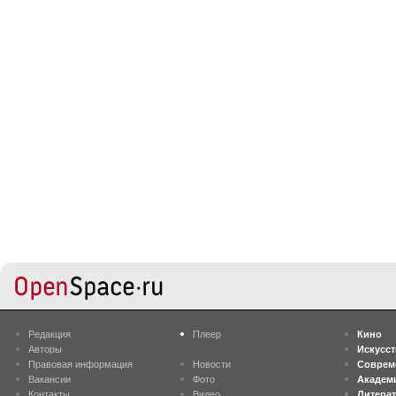
Редакция
Плеер
Кино
Авторы
Искусс
Правовая информация
Новости
Соврем
Вакансии
Фото
Академ
Контакты
Видео
Литера