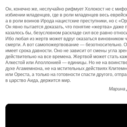
Он, конечно же, неслучайно рифмует Холокост не с миф
избиении младенцев, где в роли младенцев весь еврейск
а в роли воинов Ирода нацистские преступники, но с «О
Он явно пытается доказать, что понятие «жертва» даже п
казалось бы, безусловном раскладе сил все равно относ
Ибо любая из жертв может вдруг оказаться виновником ч
смерти. А вот самопожертвование — безотносительно. О
имеет срока давности. Оно не зависит от смены угла зре
действительно на все времена. Жертвой может стать ка
Алкестой или Аполлонией — единицы. Но не на воинств
духе Агамемнона, не на мстительных действиях Клитем
или Ореста, а только на готовности спасти другого, отп
в царство Аида, держится мир.
Марина 