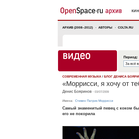
КИ
АРХИВ (2008–2012)
АВТОРЫ
COLTA.RU
Период:
СОВРЕМЕННАЯ МУЗЫКА
/
БЛОГ ДЕНИСА БОЯР
«Моррисси, я хочу от те
Денис Бояринов
·
03/07/2009
Имена:
Стивен Патрик Моррисси
Самый знаменитый певец с коком был
его не покорила