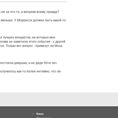
не за что-то, а вопреки всему, правда?
ы меньше. У Моррисси должен быть какой-то
из лучших концертов, на которых мне
осква не заметила этого события - с другой
о. Только вот вопрос - привезут ли Моза
остояла девушка, а не дядя 50ти лет.
олучилось как-то более интимно, что ли.
Кино