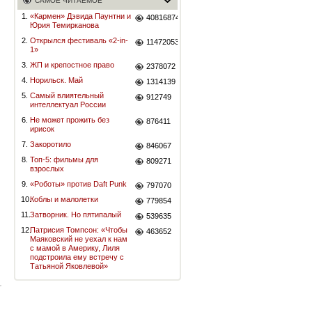
САМОЕ ЧИТАЕМОЕ
1.
«Кармен» Дэвида Паунтни и
40816874
Юрия Темирканова
2.
Открылся фестиваль «2-in-
11472053
1»
3.
ЖП и крепостное право
2378072
4.
Норильск. Май
1314139
5.
Самый влиятельный
912749
интеллектуал России
6.
Не может прожить без
876411
ирисок
7.
Закоротило
846067
8.
Топ-5: фильмы для
809271
взрослых
9.
«Роботы» против Daft Punk
797070
10.
Коблы и малолетки
779854
11.
Затворник. Но пятипалый
539635
12.
Патрисия Томпсон: «Чтобы
463652
Маяковский не уехал к нам
с мамой в Америку, Лиля
подстроила ему встречу с
Татьяной Яковлевой»