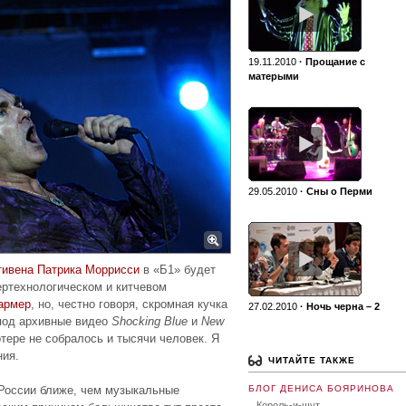
19.11.2010
·
Прощание с
матерыми
29.05.2010
·
Сны о Перми
тивена Патрика Моррисси
в «Б1» будет
ертехнологическом и китчевом
армер
, но, честно говоря, скромная кучка
27.02.2010
·
Ночь черна – 2
под архивные видео
Shocking Blue
и
New
ртере не собралось и тысячи человек. Я
ния.
ЧИТАЙТЕ ТАКЖЕ
России ближе, чем музыкальные
БЛОГ ДЕНИСА БОЯРИНОВА
Король-и-шут