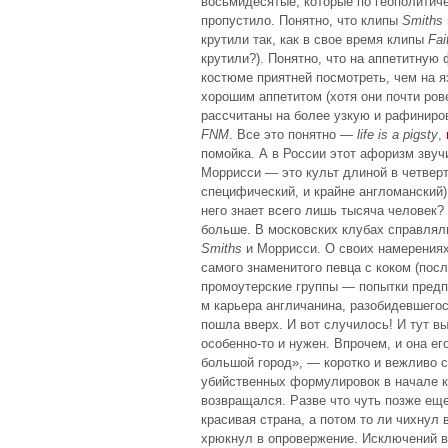
восьмидесятые, которые по геополитич
пропустило. Понятно, что клипы
Smiths
крутили так, как в свое время клипы
Fai
крутили?). Понятно, что на аппетитную
костюме приятней посмотреть, чем на я
хорошим аппетитом (хотя они почти ров
рассчитаны на более узкую и рафиниро
FNM
. Все это понятно —
life is a pigsty
,
помойка. А в России этот афоризм звуч
Моррисси — это культ длиной в четверт
специфический, и крайне англоманский)
него знает всего лишь тысяча человек?
больше. В московских клубах справлял
Smiths
и Моррисси. О своих намерениях
самого знаменитого певца с коком (пос
промоутерские группы — попытки предпр
м карьера англичанина, разобидевшегос
пошла вверх. И вот случилось! И тут в
особенно-то и нужен. Впрочем, и она его
большой город», — коротко и вежливо с
убийственных формулировок в начале к
возвращался. Разве что чуть позже еще
красивая страна, а потом то ли чихнул 
хрюкнул в опровержение. Исключений в