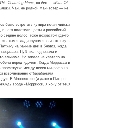
This Charming Man»
, на бис —
«First Of
башки. Чай, не родной Манчестер — не
сь было встретить кумира по-английски
, в него полетели цветы и российский
о седине волос, тоже возрастом где-то
 с желтыми гладиолусами на изготовку в
Патрику на ранние дни в
Smiths
, когда
нарциссов. Публика подпевала и
го альбома. Но запала не хватало на
робели перед идолом. Когда Моррисси в
 в промежутке между песен микрофон в
ки взволнованно отбарабанила
ду». В Манчестере (и даже в Питере,
нибудь вроде «Моррисси, я хочу от тебя