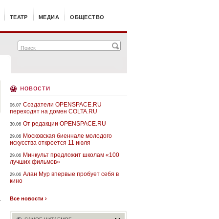
ТЕАТР
МЕДИА
ОБЩЕСТВО
новости
Создатели OPENSPACE.RU
06.07
переходят на домен COLTA.RU
От редакции OPENSPACE.RU
30.06
Московская биеннале молодого
29.06
искусства откроется 11 июля
Минкульт предложит школам «100
29.06
лучших фильмов»
Алан Мур впервые пробует себя в
29.06
кино
Все новости ›