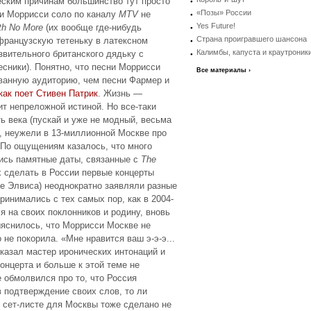
еским причинам большинство тут просто
«Позы» России
и Моррисси соло по каналу
MTV
не
Yes Future!
th No More
(их вообще где-нибудь
Страна проигравшего шансона
 французскую тетеньку в латексном
Калимбы, капуста и краутроник
звительного британского дядьку с
есники). Понятно, что песни Моррисси
Все материалы ›
ванную аудиторию, чем песни Фармер и
как поет Стивен Патрик
. Жизнь —
ит непреложной истиной. Но все-таки
ь века (пускай и уже не модный, весьма
, неужели в 13-миллионной Москве про
 По ощущениям казалось, что много
ись памятные даты, связанные с
The
 сделать в России первые концерты
ле Элвиса) неоднократно заявляли разные
инимались с тех самых пор, как в 2004-
я на своих поклонников и родину, вновь
ыяснилось, что Моррисси Москве не
 не покорила. «Мне нравится ваш э-э-э...
казал мастер иронических интонаций и
онцерта и больше к этой теме не
 обмолвился про то, что Россия
в подтверждение своих слов, то ли
 сет-листе для Москвы тоже сделано не