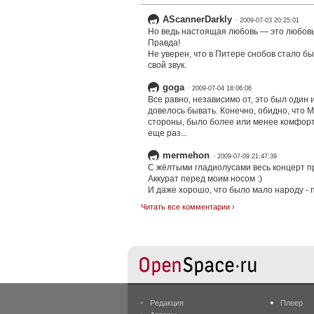
AScannerDarkly
· 2009-07-03 20:25:01
Но ведь настоящая любовь — это любовь 
Правда!
Не уверен, что в Питере снобов стало б
свой звук.
goga
· 2009-07-04 18:06:06
Все равно, независимо от, это был один 
довелось бывать. Конечно, обидно, что М
стороны, было более или менее комфортн
еще раз...
mermehon
· 2009-07-09 21:47:39
С жёлтыми гладиолусами весь концерт пр
Аккурат перед моим носом :)
И даже хорошо, что было мало народу - п
Читать все комментарии ›
Редакция
Плеер