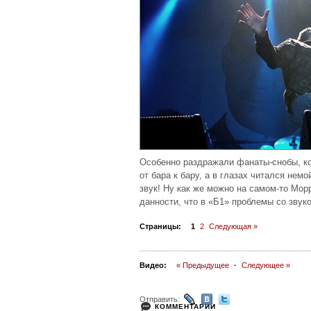
Особенно раздражали фанаты-снобы, ко
от бара к бару, а в глазах читался нем
звук! Ну как же можно на самом-то Мор
данности, что в «Б1» проблемы со звук
Страницы:
1
2
Следующая »
Видео:
« Предыдущее
·
Следующее »
Отправить:
КОММЕНТАРИИ