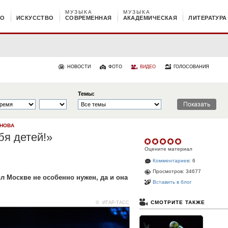
МУЗЫКА
МУЗЫКА
НО
ИСКУССТВО
СОВРЕМЕННАЯ
АКАДЕМИЧЕСКАЯ
ЛИТЕРАТУРА
НОВОСТИ
ФОТО
ВИДЕО
ГОЛОСОВАНИЯ
Темы:
ИНОВА
бя детей!»
Оцените материал
Комментариев:
6
Просмотров: 34677
 Москве не особенно нужен, да и она
Вставить в блог
СМОТРИТЕ ТАКЖЕ
© ИТАР-ТАСС