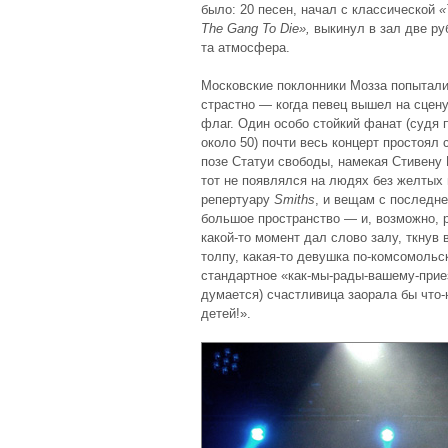
было: 20 песен, начал с классической
«
The Gang To Die»
,
выкинул в зал две ру
та атмосфера.
Московские поклонники Мозза попытали
страстно — когда певец вышел на сцену
флаг. Один особо стойкий фанат (судя п
около 50) почти весь концерт простоял
позе Статуи свободы, намекая Стивену 
тот не появлялся на людях без желтых 
репертуару
Smiths
, и вещам с последне
большое пространство — и, возможно, 
какой-то момент дал слово залу, ткнув
толпу, какая-то девушка по-комсомольс
стандартное «как-мы-рады-вашему-приез
думается) счастливица заорала бы что-
детей!».