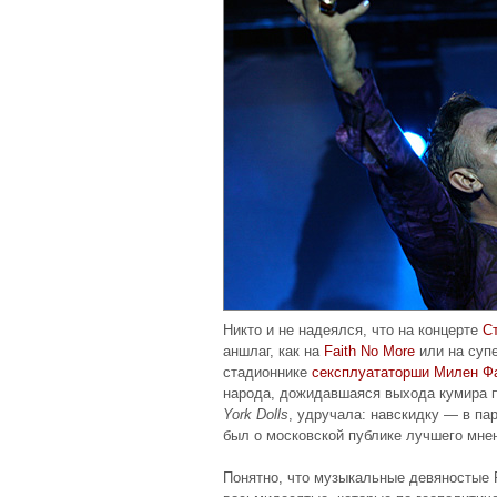
Никто и не надеялся, что на концерте
С
аншлаг, как на
Faith No More
или на суп
стадионнике
сексплуататорши Милен Ф
народа, дожидавшаяся выхода кумира 
York Dolls
, удручала: навскидку — в па
был о московской публике лучшего мне
Понятно, что музыкальные девяностые 