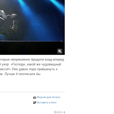
торые неприкаянно бродили взад-вперед
ой укор: «Господи, какой же чудовищный
рисси!» Уже давно пора привыкнуть к
ом. Лучше б поплясали бы.
Версия для печати
Вставить в блог
Всего:
6