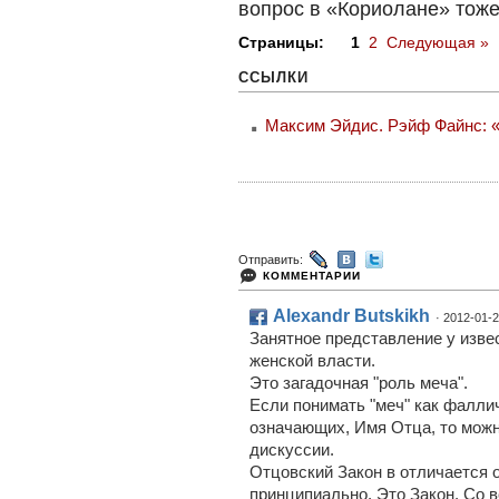
вопрос в «Кориолане» тоже
Страницы:
1
2
Следующая »
ССЫЛКИ
Максим Эйдис. Рэйф Файнс: «
Отправить:
КОММЕНТАРИИ
Alexandr Butskikh
· 2012-01-2
Занятное представление у изве
женской власти.
Это загадочная "роль меча".
Если понимать "меч" как фалл
означающих, Имя Отца, то можн
дискуссии.
Отцовский Закон в отличается о
принципиально. Это Закон. Со