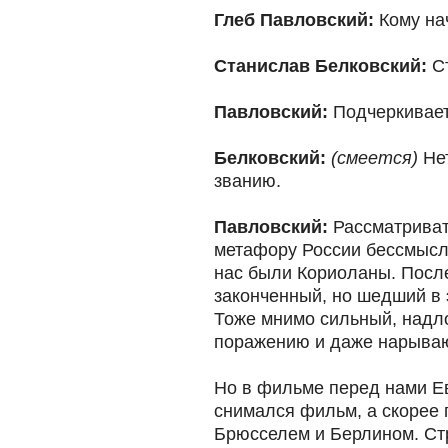
Глеб Павловский:
Кому на
Станислав Белковский:
Cт
Павловский:
Подчеркивает
Белковский:
(смеется)
Нет
званию.
Павловский:
Рассматриват
метафору России бессмысле
нас были Кориоланы. Посл
законченный, но шедший в 
Тоже мнимо сильный, надл
поражению и даже нарываю
Но в фильме перед нами Ев
снимался фильм, а скорее
Брюсселем и Берлином. Стр