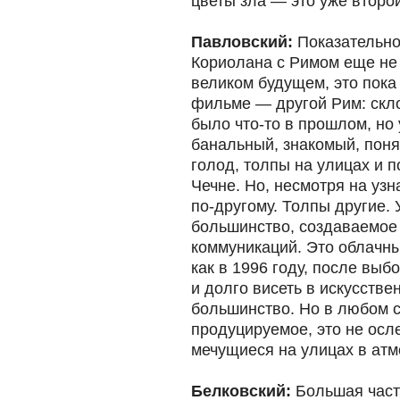
цветы зла — это уже второ
Павловский:
Показательно,
Кориолана с Римом еще не
великом будущем, это пока
фильме — другой Рим: скло
было что-то в прошлом, но 
банальный, знакомый, поня
голод, толпы на улицах и 
Чечне. Но, несмотря на узн
по-другому. Толпы другие. 
большинство, создаваемое
коммуникаций. Это облачны
как в 1996 году, после выб
и долго висеть в искусстве
большинство. Но в любом с
продуцируемое, это не ос
мечущиеся на улицах в ат
Белковский:
Большая част