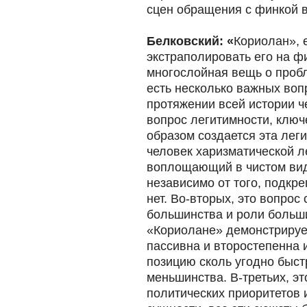
сцен обращения с финкой в
Белковский: «
Кориолан», 
экстраполировать его на ф
многослойная вещь о пробл
есть несколько важных воп
протяжении всей истории ч
вопрос легитимности, ключе
образом создается эта лег
человек харизматической ле
воплощающий в чистом вид
независимо от того, подкр
нет. Во-вторых, это вопро
большинства и роли больши
«Кориолане» демонстрирует
пассивна и второстепенна 
позицию сколь угодно быст
меньшинства. В-третьих, э
политических приоритетов 