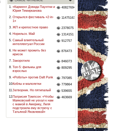
САМОЕ ЧИТАЕМОЕ
с
1.
«Кармен» Дэвида Паунтни и
40827694
Юрия Темирканова
2.
Открылся фестиваль «2-in-
11475163
1»
»
3.
ЖП и крепостное право
2378075
4.
Норильск. Май
1314151
5.
Самый влиятельный
912757
интеллектуал России
6.
Не может прожить без
876473
ирисок
7.
Закоротило
846073
8.
Топ-5: фильмы для
809295
взрослых
9.
«Роботы» против Daft Punk
797085
е
10.
Коблы и малолетки
779864
11.
Затворник. Но пятипалый
539655
12.
Патрисия Томпсон: «Чтобы
463669
Маяковский не уехал к нам
с мамой в Америку, Лиля
подстроила ему встречу с
Татьяной Яковлевой»