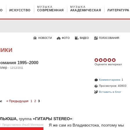
МУЗЫКА
МУЗЫКА
НО
ИСКУССТВО
СОВРЕМЕННАЯ
АКАДЕМИЧЕСКАЯ
ЛИТЕРАТУРА
НОВОСТИ
ФОТО
ВИДЕО
ГОЛОСОВАНИЯ
НИКИ
омания 1995–2000
Оцените материал
ллер
·
12/12/2011
Комментариев:
1
Просмотров: 40803
Вставить в блог
ы:
« Предыдущая
1
2
3
ИЛЬЮША,
группа
«ГИТАРЫ STEREO»
:
Я же сам из Владивостока, поэтому мы
© Предоставлено Ильей Миллером