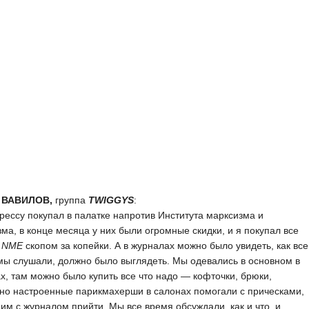
 ВАВИЛОВ,
группа
TWIGGYS
:
рессу покупал в палатке напротив Института марксизма и
ма, в конце месяца у них были огромные скидки, и я покупал все
а
NME
скопом за копейки. А в журналах можно было увидеть, как все
 мы слушали, должно было выглядеть. Мы одевались в основном в
х, там можно было купить все что надо — кофточки, брюки,
но настроенные парикмахерши в салонах помогали с прическами,
ним с журналом прийти. Мы все время обсуждали, как и что, и