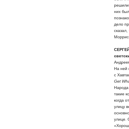
решили,
них был
познако
дело пр
сказал,
Моррисс
СЕРГЕ
светск
Андрее
На ней
с Хавта
Get Wha
Народа
такие к
когда о
улицу в
основно
улице. 
«Хорош 