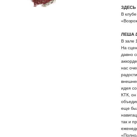
ЗДЕСЬ
В клуб
«Возрож
ЛЕША
В зале 
На сцен
давно 
аккорде
нас оче
радости
внешне
идея со
КТК, он
объедин
еще был
навигац
так и п
еженеде
«Полнол