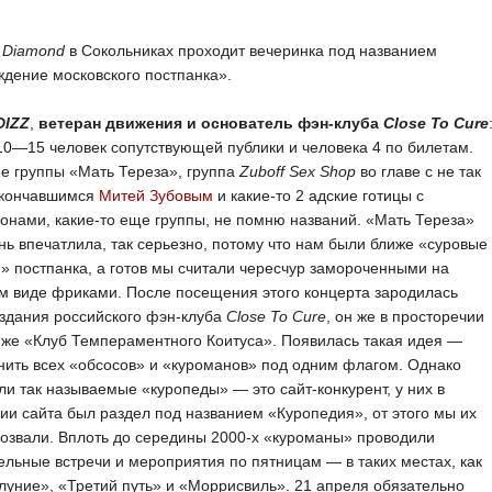
е
Diamond
в Сокольниках проходит вечеринка под названием
дение московского постпанка».
DIZZ
,
ветеран движения и основатель фэн-клуба
Close To Cure
10—15 человек сопутствующей публики и человека 4 по билетам.
е группы «Мать Тереза», группа
Zuboff Sex Shop
во главе с не так
скончавшимся
Митей Зубовым
и какие-то 2 адские готицы с
онами, какие-то еще группы, не помню названий. «Мать Тереза»
нь впечатлила, так серьезно, потому что нам были ближе «суровые
» постпанка, а готов мы считали чересчур замороченными на
м виде фриками. После посещения этого концерта зародилась
здания российского фэн-клуба
Close To Cure
, он же в просторечии
 же «Клуб Темпераментного Коитуса». Появилась такая идея —
ить всех «обсосов» и «куроманов» под одним флагом. Однако
и так называемые «куропеды» — это сайт-конкурент, у них в
ии сайта был раздел под названием «Куропедия», от этого мы их
розвали. Вплоть до середины 2000-х «куроманы» проводили
льные встречи и мероприятия по пятницам — в таких местах, как
уние», «Третий путь» и «Моррисвиль». 21 апреля обязательно