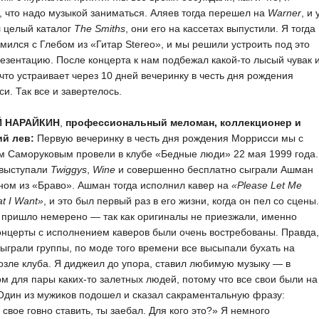
 что надо музыкой заниматься. Аляев тогда перешел на
Warner
, и 
 целый каталог
The Smiths
, они его на кассетах выпустили. Я тогда
мился с Глебом из «Гитар Stereo», и мы решили устроить под это
езентацию. После концерта к нам подбежал какой-то лысый чувак 
 что устраивает через 10 дней вечеринку в честь дня рождения
и. Так все и завертелось.
Й НАРАЙКИН
,
профессиональный меломан, коллекционер и
ий лев:
Первую вечеринку в честь дня рождения Моррисси мы с
м Саморуковым провели в клубе «Бедные люди» 22 мая 1999 года.
 выступали
Twiggys
,
Wine
и совершенно бесплатно сыграли Ашман
ном из «Браво». Ашман тогда исполнил кавер на
«Please Let Me
t I Want»
, и это был первый раз в его жизни, когда он пел со сцены.
 пришло немерено — так как оригиналы не приезжали, именно
онцерты с исполнением каверов были очень востребованы. Правда,
тыграли группы, по моде того времени все высыпали бухать на
озле клуба. Я диджеил до упора, ставил любимую музыку — в
м для пары каких-то залетных людей, потому что все свои были на
Один из мужиков подошел и сказал сакраментальную фразу:
свое говно ставить, ты заебал. Для кого это?» Я немного