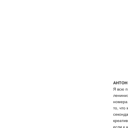
АНТОН
Я всю п
лениниз
номер
то, что
секонда
креатив
если к 