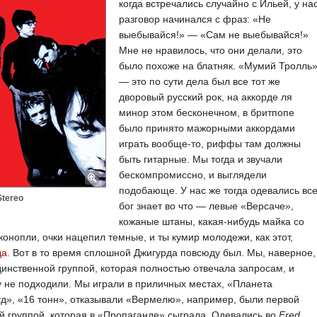
когда встречались случайно с Ильей, у на
разговор начинался с фраз: «Не
выебывайся!» — «Сам не выебывайся!»
Мне не нравилось, что они делали, это
было похоже на блатняк. «Мумий Тролль
— это по сути дела был все тот же
дворовый русский рок, на аккорде ля
минор этом бесконечном, в бритпопе
было принято мажорными аккордами
играть вообще-то, риффы там должны
быть гитарные. Мы тогда и звучали
бескомпромиссно, и выглядели
подобающе. У нас же тогда одевались вс
Stereo
бог знает во что — левые «Версаче»,
кожаные штаны, какая-нибудь майка со
конопли, очки нацепил темные, и ты кумир молодежи, как этот,
да
. Вот в то время сплошной Джигурда повсюду был. Мы, наверное,
инственной группой, которая полностью отвечала запросам, и
 не подходили. Мы играли в приличных местах, «Планета
д», «16 тонн», отказывали «Вермелю», например, были первой
й группой, которая в «Пропаганде» сыграла. Одевались во
Fred