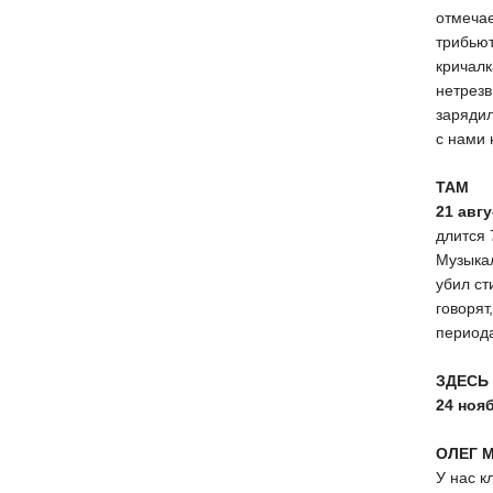
отмечае
трибьют
кричалк
нетрезв
зарядил
с нами 
ТАМ
21 авгу
длится 
Музыкал
убил ст
говорят
периода
ЗДЕСЬ
24 ноя
ОЛЕГ 
У нас к