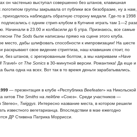
ах он частенько выступал совершенно без штанов, клавишная
с логотипом группы закрывала от публики все безобразие, ну а нам,
, приходилось наблюдать обратную сторону медали. Где-то в 1998
 подписались с одним стрип-клубом в Купчине играть там 1—2 раз
ю. Начинали в 23.00 и колбасили до 6 утра. Признаюсь, все самые
 песни
The Sods
были написаны прямо на сцене этого клуба.
е место, дабы шлифовать способности к импровизации! На шесте
 раскрывают свое видение стриптиза, наш клавишник стоит, по
и, без штанов, с эрегированным болтом, а мы наяриваем
«Have
l Travel»
от
The Sonics
в 30-минутной версии. Романтика! Да еще и
а была одна на всех. Вот так в то время деньги зарабатывались.
1999
— презентация в клубе «Республика
Beefeater
» на Никольской
ка хитов
The Smiths
на лейбле «Союз». Среди участников —
 Stereo»,
Twiggys
. Интересно название места, в котором решили
ать известного вегетарианца. Впоследствии в мае ежегодно
тся ДР Стивена Патрика Моррисси.