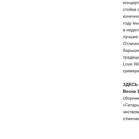
концерт
стойка 
конечно
году мы
в недел
лучшие
Отлично
барышни
традици
Love Wil
гримерк
ЗДЕСЬ
Весна 
сборни
«Гитары
чествов
отмечае