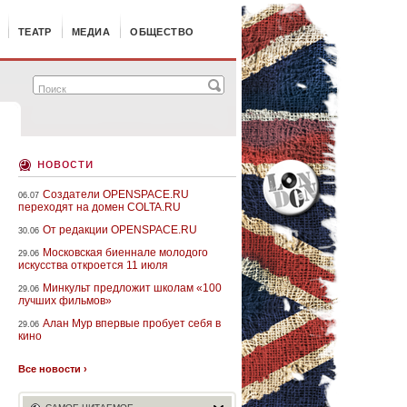
ТЕАТР
МЕДИА
ОБЩЕСТВО
новости
Создатели OPENSPACE.RU
06.07
переходят на домен COLTA.RU
От редакции OPENSPACE.RU
30.06
Московская биеннале молодого
29.06
искусства откроется 11 июля
Минкульт предложит школам «100
29.06
лучших фильмов»
Алан Мур впервые пробует себя в
29.06
кино
Все новости ›