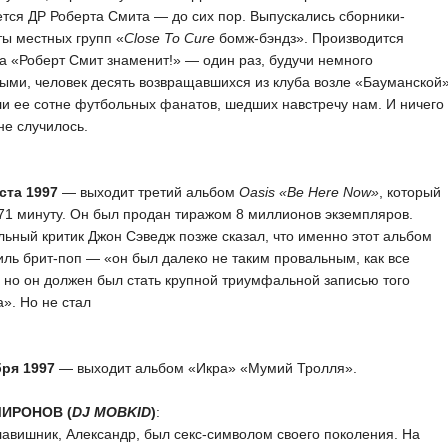
тся ДР Роберта Смита — до сих пор. Выпускались сборники-
ы местных групп «
Close To Cure
бомж-бэндз». Производится
а «Роберт Смит знаменит!» — один раз, будучи немного
ыми, человек десять возвращавшихся из клуба возле «Бауманской
и ее сотне футбольных фанатов, шедших навстречу нам. И ничего
не случилось.
ста 1997
— выходит третий альбом
Oasis «Be Here Now»
, который
71 минуту. Он был продан тиражом 8 миллионов экземпляров.
ьный критик Джон Сэведж позже сказал, что именно этот альбом
иль брит-поп — «он был далеко не таким провальным, как все
, но он должен был стать крупной триумфальной записью того
». Но не стал
бря 1997
— выходит альбом «Икра» «Мумий Тролля».
МИРОНОВ (
DJ MOBKID
)
:
лавишник, Александр, был секс-символом своего поколения. На