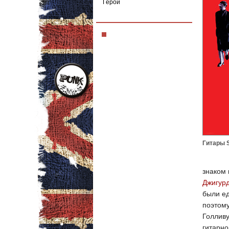
Герои
Гитары 
знаком 
Джигур
были ед
поэтому
Голливу
гитарно