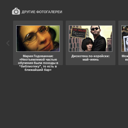
ДРУГИЕ ФОТОГАЛЕРЕИ
ода
Мария Годованная:
Дискотека по-корейски:
Мож
«Неотъемлемой частью
май–июнь
в
обучения были походы в
“библиотеку”, то есть в
ближайший бар»