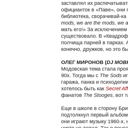
заставлял их распечатыват
официанток в «Паве», они 
библиотека, сворачивай-ка 
mods, we are the mods, we a
мать его!» За исключением 
существовало. В «Квадрофе
полчища парней в парках. 
конечно, дружков, но это бы
ОЛЕГ МИРОНОВ (
DJ MOB
Модовская тема стала проя
90х. Тогда мы с
The Sods
иг
гаража, панка и психоделии
хотелось быть как
Secret Aff
фанатов
The Stooges
, вот 
Еще в школе в сторону Бри
подтолкнул первый альбо
они играют музыку 1960-х, н