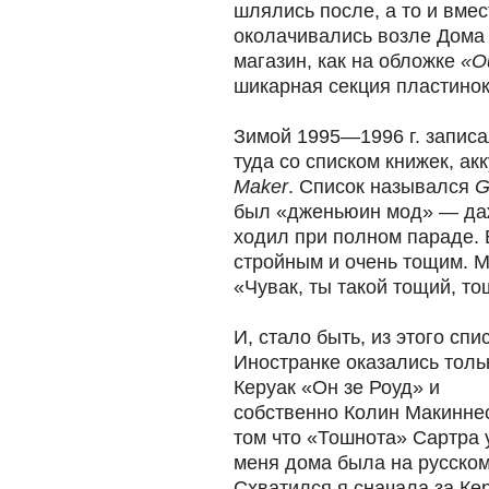
шлялись после, а то и вме
околачивались возле Дома
магазин, как на обложке
«O
шикарная секция пластинок
Зимой 1995—1996 г. записа
туда со списком книжек, а
Maker
. Список назывался
G
был «дженьюин мод» — да
ходил при полном параде. 
стройным и очень тощим. М
«Чувак, ты такой тощий, то
И, стало быть, из этого спи
Иностранке оказались толь
Керуак «Он зе Роуд» и
собственно Колин Макиннес
том что «Тошнота» Сартра 
меня дома была на русском
Схватился я сначала за Кер