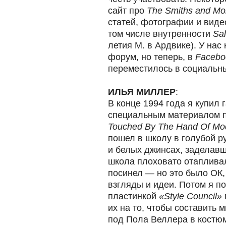
сайт про
The Smiths and Mor
статей, фотографии и видео
том числе внутренности
Sal
летия М. в Ардвике). У нас
форум, но теперь, в
Facebo
переместилось в социальны
ИЛЬЯ МИЛЛЕР
:
В конце 1994 года я купил 
специальным материалом п
Touched By The Hand Of Mo
пошел в школу в голубой р
и белых джинсах, заделавш
школа плоховато отапливал
посинел — но это было ОК, 
взгляды и идеи. Потом я по
пластинкой
«Style Council»
их на то, чтобы составить 
под Пола Веллера в костюм