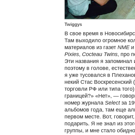
Twiggys
В свое время в Новосибирс
Там выходило огромное ко
материалов из газет
NME
Pixies
,
Cocteau Twins
, про 
Эти названия я запоминал 
поэтому в голове, естестве
я уже тусовался в Плехано
некий Стас Воскресенский (
торговли РФ или типа того)
границей?» «Нет», — говор
номер журнала
Select
за 19
альбомов года, там еще а
первом месте. Вот, говорит
подарить. Я не знал из это
группы, и мне стало обидн