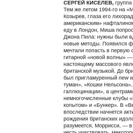
СЕРГЕЙ КИСЕЛЕВ,
групп
Тем же летом 1994-го на 
Козырев, глаза его лихорад
американским» нафталином 
еду в Лондон, Миша попрос
Джона Пила: нужны были в
новые методы. Появился ф
мечтали попасть в первую 
гитарной «новой волны» — 
настоящему массового явл
британской музыкой. До бр
был пригламуренный
new 
туман», «Кошки Нельсона»
галлюцинации», а центрам
немногочисленные клубы «
копытом» и «Бункер». В «
впоследствии начнется акт
рождения британских идо
разумеется, Моррисси, — в
честь участвовать. Некото