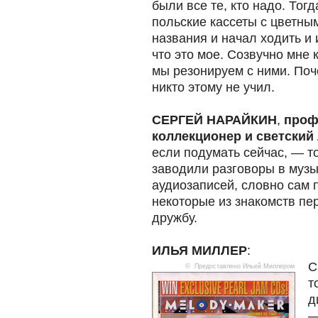
были все те, кто надо. Тог
польские кассеты с цветн
названия и начал ходить и 
что это мое. Созвучно мне к
мы резонируем с ними. Поч
никто этому не учил.
СЕРГЕЙ НАРАЙКИН
,
проф
коллекционер и светский 
если подумать сейчас, — т
заводили разговоры в музы
аудиозаписей, словно сам 
некоторые из знакомств пе
дружбу.
ИЛЬЯ МИЛЛЕР
:
С
© Предоставлено Ильей Миллером
т
д
—