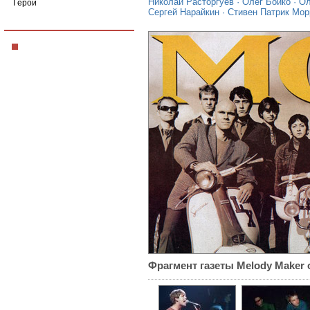
Николай Расторгуев
·
Олег Бойко
·
Ол
Герои
Сергей Нарайкин
·
Стивен Патрик Мор
Фрагмент газеты Melody Maker о