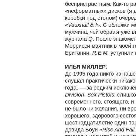
беспристрастным. Как-то ра
«неформатных» дисков (я д
коробки под столом) очере
«Vauxhall & I»
. С обложки 
мужчина, чей образ я уже в
журнала
Q
. После знакомст
Моррисси маятник в моей г
Британии.
R.E.M.
уступили
ИЛЬЯ МИЛЛЕР
:
До 1995 года никто из нашей
слушал практически никако
года, — за редким исключ
Division
,
Sex Pistols
: слишк
современного, стоящего, и
не было ни желания, ни вр
хорошего, здорового состо
шестнадцатилетие один пар
Дэвида Боуи
«Rise And Fall