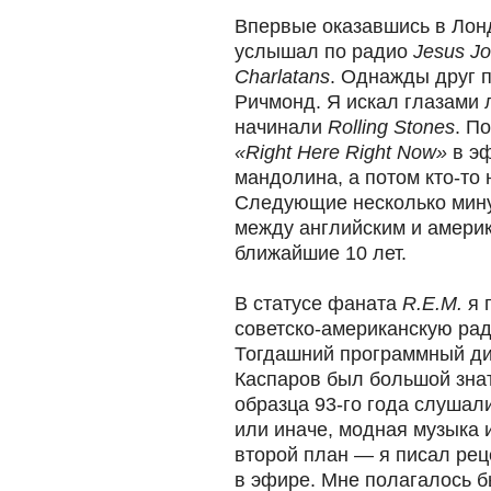
Впервые оказавшись в Лонд
услышал по радио
Jesus J
Charlatans
. Однажды друг 
Ричмонд. Я искал глазами 
начинали
Rolling Stones
. П
«Right Here Right Now»
в эф
мандолина, а потом кто-то
Следующие несколько мин
между английским и америк
ближайшие 10 лет.
В статусе фаната
R.E.M.
я 
советско-американскую ра
Тогдашний программный ди
Каспаров был большой знат
образца 93-го года слушал
или иначе, модная музыка 
второй план — я писал рец
в эфире. Мне полагалось б