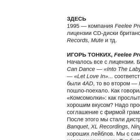
ЗДЕСЬ
1995 — компания
Feelee Pr
лицензии CD-диски британ
Records, Mute
и тд.
ИГОРЬ ТОНКИХ,
Feelee P
Началось все с лицензии. 
Can Dance
—
«Into The Laby
—
«Let Love In»
... соответ
были
4AD
, то во втором —
пошло-поехало. Как говори
«Комсомолки»: как прослыт
хорошим вкусом? Надо про
соглашение с фирмой грам
После этого мы стали дис
Banquet
,
XL Recordings
,
Nin
хороших лейблов. Мы с са