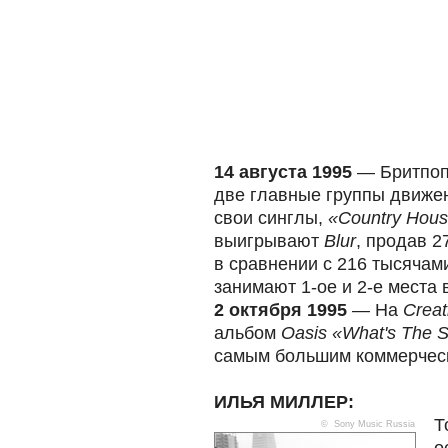
14 августа 1995
— Бритпоп 
две главные группы движе
свои синглы,
«Country Hou
выигрывают
Blur
, продав 2
в сравнении с 216 тысячам
занимают 1-ое и 2-е места 
2 октября 1995
— На
Creat
альбом
Oasis «What's The S
самым большим коммерческ
ИЛЬЯ МИЛЛЕР:
Т
© Sony Music Russia