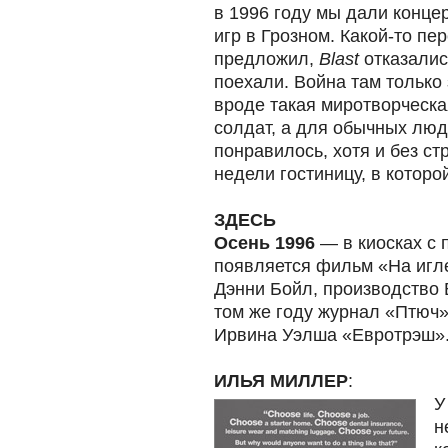
в 1996 году мы дали конце
игр в Грозном. Какой-то п
предложил,
Blast
отказалис
поехали. Война там только 
вроде такая миротворческа
солдат, а для обычных люд
понравилось, хотя и без с
недели гостиницу, в которо
ЗДЕСЬ
Осень 1996
— в киосках с 
появляется фильм «На игле
Дэнни Бойл, производство 
том же году журнал «Птюч»
Ирвина Уэлша «Евротрэш»
ИЛЬЯ МИЛЛЕР
:
У
н