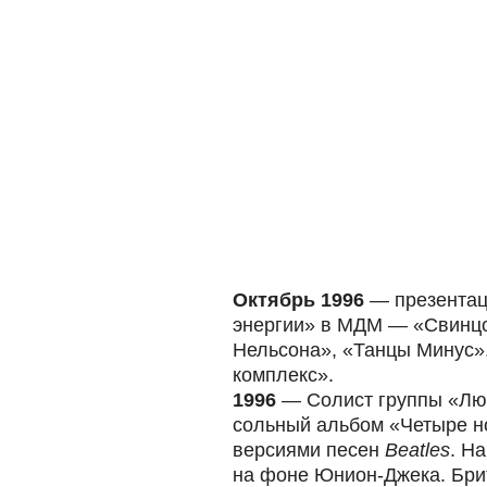
Октябрь 1996
— презентац
энергии» в МДМ — «Свинц
Нельсона», «Танцы Минус»
комплекс».
1996
— Солист группы «Люб
сольный альбом «Четыре но
версиями песен
Beatles
. Н
на фоне Юнион-Джека. Бр