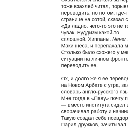
тоже взахлеб читал, порыв
переводить, но потом, где-
странице на сотой, сказал 
«Да ладно, чего-то это не т
чувак. Буддизм какой-то
сплошной. Хиппаны.
Never 
Макиннеса, и перепахала м
Столько было схожего у ме
ситуации на личном фронте
переводить ее.
Ох, и долго же я ее перев
на Новом Арбате с утра, з
словарь англо-русского язы
Мне тогда в «Паву» почту 
— вместо института сидел 
сворачивал работу и начина
Такую создал себе псевдор
Парил дружков, зачитывал 