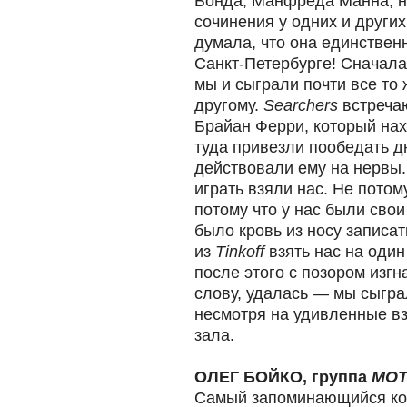
Бонда, Манфреда Манна, н
сочинения у одних и други
думала, что она единствен
Санкт-Петербурге! Сначала
мы и сыграли почти все то 
другому.
Searchers
встреча
Брайан Ферри, который нах
туда привезли пообедать 
действовали ему на нервы
играть взяли нас. Не потом
потому что у нас были сво
было кровь из носу записат
из
Tinkoff
взять нас на один
после этого с позором изгна
слову, удалась — мы сыгра
несмотря на удивленные в
зала.
ОЛЕГ БОЙКО, группа
MOT
Самый запоминающийся к