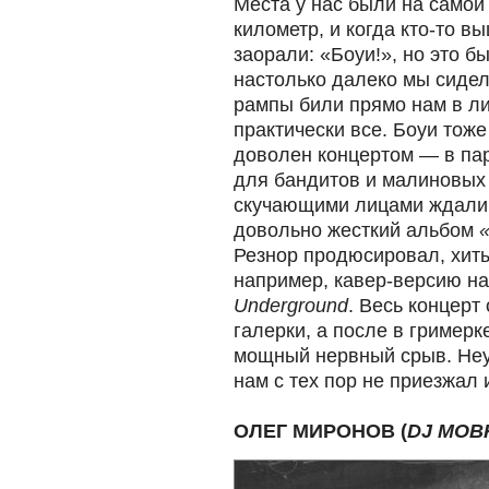
Места у нас были на самой
километр, и когда кто-то в
заорали: «Боуи!», но это б
настолько далеко мы сидел
рампы били прямо нам в л
практически все. Боуи тоже
доволен концертом — в па
для бандитов и малиновых 
скучающими лицами ждал
довольно жесткий альбом
Резнор продюсировал, хиты
например, кавер-версию н
Underground
. Весь концерт 
галерки, а после в гримерк
мощный нервный срыв. Неу
нам с тех пор не приезжал 
ОЛЕГ МИРОНОВ (
DJ MOB