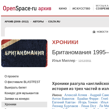
МУЗЫКА
КИНО
ИСКУССТВО
СОВРЕМ
АРХИВ (2008–2012)
АВТОРЫ
COLTA.RU
НОВОСТИ
ХРОНИКИ
Британомания 1995–
Илья Миллер
·
12/12/2011
О проекте
О фестивале BLASTFEST
Хроники разгула «английско
Выиграть билет
история из трех частей в изл
Конкурс для музыкантов
Имена:
Алексей Аляев
·
Андрей Сам
Заявки на конкурс
Антон Вавилов
·
Брайан Ферри
·
Глеб
Евгений Хавтан
·
Игорь Тонких
·
Илья
Хроники
Леонид Бурлаков
·
Леша Dizz
·
Ли Ме