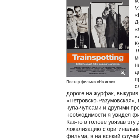
к
V
«
Д
«
«
К
T
м
н
д
п
Постер фильма «На игле»
с
дороге на журфак, выкурив
«Петровско-Разумовская», 
чупа-чупсами и другими пр
необходимости я увидел ф
Как-то в голове увязав эт
локализацию с оригинальн
фильма, я на всякий случа