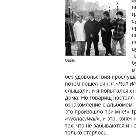
о
н
г
с
п
н
п
а
т
Oasis
б
м
без удовольствия прослуш
потом пошел сингл
«Roll Wi
слышали, и я попытался сн
дома. Но товарищ настоял 
ознакомление с альбомом:
это произошло при мне!» Т
«Wonderwall»
, и это, коне
тех, что не забываются и н
только стерлось.