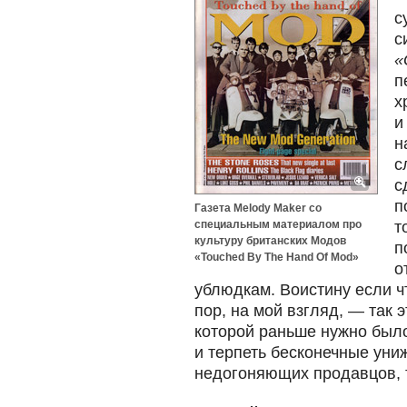
с
с
«
п
х
и
н
с
с
п
Газета Melody Maker со
специальным материалом про
т
культуру британских Модов
п
«Touched By The Hand Of Mod»
о
ублюдкам. Воистину если чт
пор, на мой взгляд, — так э
которой раньше нужно было
и терпеть бесконечные уни
недогоняющих продавцов, т