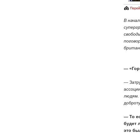
Перей
В нача
суперг
свобод
погово
британ
— «Гор
— Затру
ассоции
людям. 
доброту
— То е
будет 
это бы