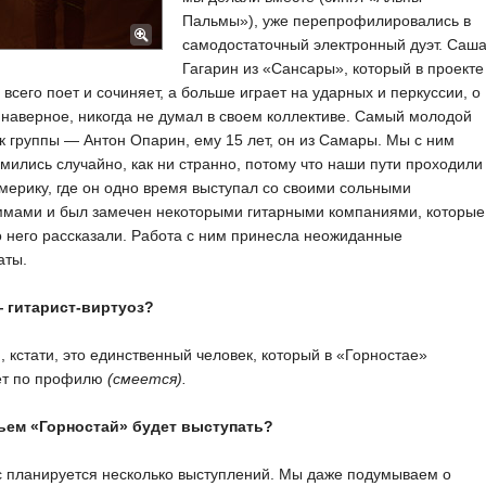
Пальмы»), уже перепрофилировались в
самодостаточный электронный дуэт. Саш
Гагарин из «Сансары», который в проекте
всего поет и сочиняет, а больше играет на ударных и перкуссии, о
 наверное, никогда не думал в своем коллективе. Самый молодой
к группы — Антон Опарин, ему 15 лет, он из Самары. Мы с ним
мились случайно, как ни странно, потому что наши пути проходили
мерику, где он одно время выступал со своими сольными
ммами и был замечен некоторыми гитарными компаниями, которые
 него рассказали. Работа с ним принесла неожиданные
аты.
 гитарист-виртуоз?
, кстати, это единственный человек, который в «Горностае»
ет по профилю
(смеется).
ем «Горностай» будет выступать?
 планируется несколько выступлений. Мы даже подумываем о