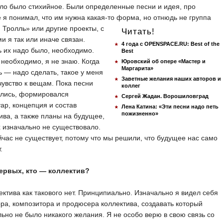
о было стихийное. Были определенные песни и идея, про
 я понимал, что им нужна какая-то форма, но отнюдь не группа
Тролль» или другие проекты, с
Читать!
и я так или иначе связан.
4 года с OPENSPACE.RU: Best of the
 их надо было, необходимо.
Best
необходимо, я не знаю. Когда
Юровский об опере «Мастер и
Маргарита»
ь — надо сделать, такое у меня
Заветные желания наших авторов и
увство к вещам. Пока песни
коллег
ались, формировался
Сергей Жадан. Ворошиловград
ар, концепция и состав
Лена Катина: «Эти песни надо петь
пожизненно»
ива, а также планы на будущее,
 изначально не существовало.
йчас не существует, потому что мы решили, что будущее нас само
.
ервых, кто — коллектив?
ктива как такового нет. Принципиально. Изначально я видел себя
ора, композитора и продюсера коллектива, создавать который
ьно не было никакого желания. Я не особо верю в свою связь со