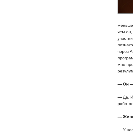
меньше 
чем он,
участни
познако
через А
програ
мне про
результ
— Он —
— Да. И
работа
— Живь
— У нас