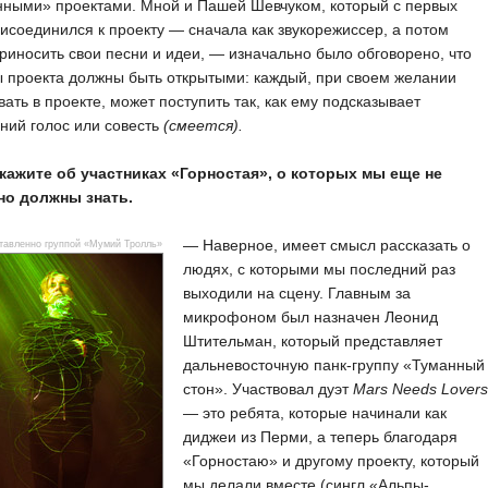
нными» проектами. Мной и Пашей Шевчуком, который с первых
исоединился к проекту — сначала как звукорежиссер, а потом
риносить свои песни и идеи, — изначально было обговорено, что
 проекта должны быть открытыми: каждый, при своем желании
вать в проекте, может поступить так, как ему подсказывает
ний голос или совесть
(смеется).
кажите об участниках «Горностая», о которых мы еще не
 но должны знать.
— Наверное, имеет смысл рассказать о
авленно группой «Мумий Тролль»
людях, с которыми мы последний раз
выходили на сцену. Главным за
микрофоном был назначен Леонид
Штительман, который представляет
дальневосточную панк-группу «Туманный
стон». Участвовал дуэт
Mars Needs Lovers
— это ребята, которые начинали как
диджеи из Перми, а теперь благодаря
«Горностаю» и другому проекту, который
мы делали вместе (сингл «Альпы-