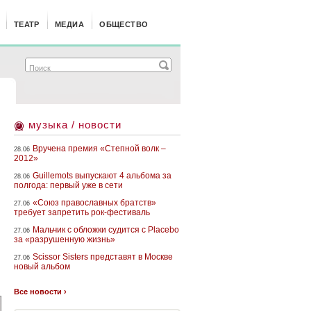
ТЕАТР
МЕДИА
ОБЩЕСТВО
музыка / новости
Вручена премия «Степной волк –
28.06
2012»
Guillemots выпускают 4 альбома за
28.06
полгода: первый уже в сети
«Союз православных братств»
27.06
требует запретить рок-фестиваль
Мальчик с обложки судится с Placebo
27.06
за «разрушенную жизнь»
Scissor Sisters представят в Москве
27.06
новый альбом
С
Все новости ›