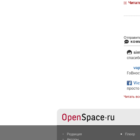
Читат
Отправит
КОМ
si
спасиб
vap
ГоВнос
Vic
просто 
Читать вс
Редакция
Плеер
Авторы