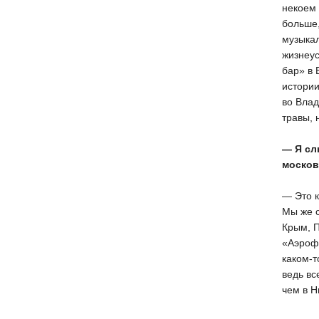
некоем 
больше,
музыкал
жизнеус
бар» в 
истории
во Влад
травы, 
— Я сл
москов
— Это к
Мы же с
Крым, П
«Аэрофл
каком-
ведь вс
чем в Н