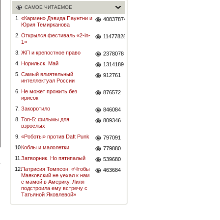
САМОЕ ЧИТАЕМОЕ
1.
«Кармен» Дэвида Паунтни и
40837874
Юрия Темирканова
2.
Открылся фестиваль «2-in-
11477828
1»
3.
ЖП и крепостное право
2378078
4.
Норильск. Май
1314189
5.
Самый влиятельный
912761
интеллектуал России
6.
Не может прожить без
876572
ирисок
7.
Закоротило
846084
8.
Топ-5: фильмы для
809346
взрослых
9.
«Роботы» против Daft Punk
797091
10.
Коблы и малолетки
779880
11.
Затворник. Но пятипалый
539680
12.
Патрисия Томпсон: «Чтобы
463684
Маяковский не уехал к нам
с мамой в Америку, Лиля
подстроила ему встречу с
Татьяной Яковлевой»