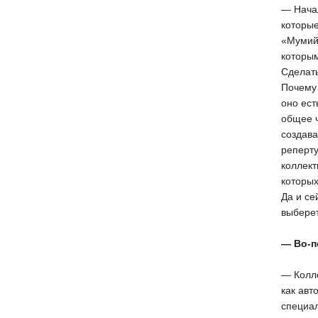
— Начал
которые
«Мумий 
которым
Сделать
Почему 
оно ест
общее ч
создав
реперту
коллект
которых
Да и се
выберет
— Во-п
— Колле
как авт
специал