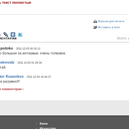
ь текст полностью
Версия для печати
Вставить в блог
ь:
Всего:
МЕНТАРИИ
mpotoko
· 2011-12-03 00:10:12
о большое за интервью. очень толковое.
etrovski
· 2011-12-03 01:29:34
тай.
tor Krasnikov
· 2011-12-03 16:44:27
и разумно!!!
е комментарии ›
Кино
Искусство