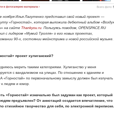
ти в фотогалерею материала ›
Всего фото:
ле ноября Илья Лагутенко представил свой новый проект —
руппу «Горностай», которая выложила дебютный альбом «Возду
ы» на сайте
Thankyou.ru
. Пользуясь поводом, OPENSPACE.RU
рил с лидером «Мумий Тролля» о его новых проектах,
омании 90-х, состоянии мейнстрима и новой российской музыке.
ностай» проект хулиганский?
дняюсь мерить такими категориями. Хулиганство у меня
руется с вандализмом на улицах. По отношению к зданиям и
А «Горностай» по первоначальному замыслу должен был излучать
 к людям и юмор.
сть «Горностай» изначально был задуман как проект, который
людям предъявлен? От аннотаций создается впечатление, что
ло стихийное творчество для себя, по электронной переписке