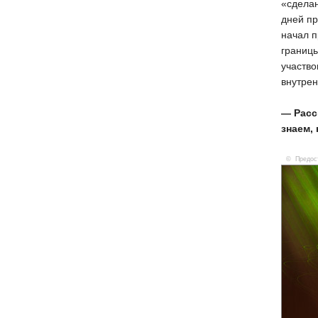
«сдела
дней пр
начал п
границы
участво
внутрен
— Расс
знаем,
© Предост