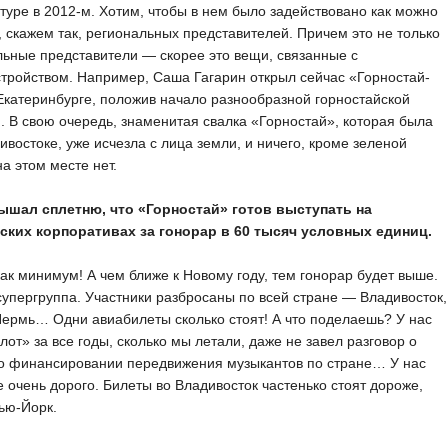
туре в 2012-м. Хотим, чтобы в нем было задействовано как можно
 скажем так, региональных представителей. Причем это не только
ьные представители — скорее это вещи, связанные с
тройством. Например, Саша Гагарин открыл сейчас «Горностай-
Екатеринбурге, положив начало разнообразной горностайской
. В свою очередь, знаменитая свалка «Горностай», которая была
ивостоке, уже исчезла с лица земли, и ничего, кроме зеленой
на этом месте нет.
ышал сплетню, что «Горностай» готов выступать на
ских корпоративах за гонорар в 60 тысяч условных единиц.
ак минимум! А чем ближе к Новому году, тем гонорар будет выше.
упергруппа. Участники разбросаны по всей стране — Владивосток,
ермь… Одни авиабилеты сколько стоят! А что поделаешь? У нас
от» за все годы, сколько мы летали, даже не завел разговор о
то финансировании передвижения музыкантов по стране… У нас
е очень дорого. Билеты во Владивосток частенько стоят дороже,
ью-Йорк.