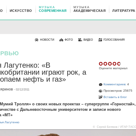
МУЗЫКА
МУЗЫКА
НО
ИСКУССТВО
СОВРЕМЕННАЯ
АКАДЕМИЧЕСКАЯ
ЛИТЕРАТУРА
НОВОСТИ
ФОТО
ВИДЕО
ГОЛОСОВАНИЯ
ЕРВЬЮ
 Лагутенко: «В
Оцените материал
кобритании играют рок, а
опаем нефть и газ»
Комментариев:
4
ояринов
·
02/12/2011
Просмотров: 25675
Вставить в блог
Мумий Тролля» о своих новых проектах – супергруппе «Горностай»,
ичестве с Дальневосточным университетом и записи нового
а «МТ»
ья Лагутенко
© Сергей Беляков / ИТАР-ТАС