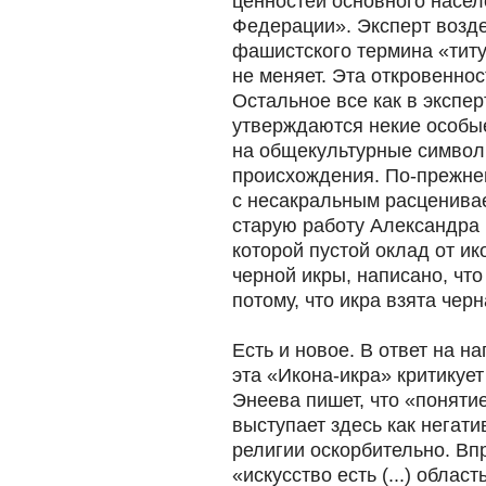
ценностей основного насе
Федерации». Эксперт возд
фашистского термина «титу
не меняет. Эта откровеннос
Остальное все как в экспе
утверждаются некие особы
на общекультурные символ
происхождения. По-прежне
с несакральным расценивае
старую работу Александра 
которой пустой оклад от и
черной икры, написано, что
потому, что икра взята черн
Есть и новое. В ответ на 
эта «Икона-икра» критикует
Энеева пишет, что «поняти
выступает здесь как негати
религии оскорбительно. Впр
«искусство есть (...) облас