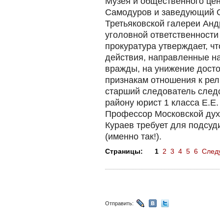
Музея и общественного це
Самодуров и заведующий 
Третьяковской галереи Ан
уголовной ответственности 
прокуратура утверждает, ч
действия, направленные н
вражды, на унижение досто
признакам отношения к ре
старший следователь следс
району юрист 1 класса Е.Е.
Профессор Московской дух
Кураев требует для подсу
(именно так!).
Страницы:
1
2
3
4
5
6
След
Отправить: