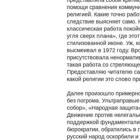
представляла собой критик
помощи сравнения коммуни
религией. Какие точно рабо
следствие выясняет само. 
классическая работа поко
угля сверх плана», где это
стилизованной иконе. Уж, к
высмеивал в 1972 году. Вр
присутствовала ненорматив
такая работа со стреляюще
Предоставляю читателю са
какой религии это слово пр
Далее произошло примерно т
без погрома. Ультраправы
собор», «Народная защита
Движение против нелегаль
поддержкой фундаменталис
бюрократии, обратились в п
русский народ оскорбили и