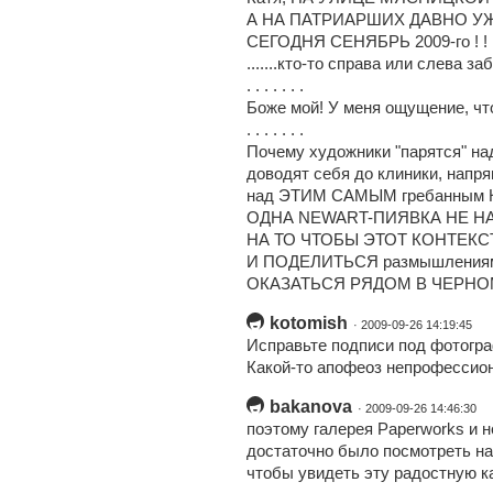
А НА ПАТРИАРШИХ ДАВНО УЖ
СЕГОДНЯ СЕНЯБРЬ 2009-го ! ! ! А
.......кто-то справа или слева з
. . . . . . .
Боже мой! У меня ощущение, чт
. . . . . . .
Почему художники "парятся" н
доводят себя до клиники, напря
над ЭТИМ САМЫМ гребанным 
ОДНА NEWART-ПИЯВКА НЕ Н
НА ТО ЧТОБЫ ЭТОТ КОНТЕКС
И ПОДЕЛИТЬСЯ размышлениям
ОКАЗАТЬСЯ РЯДОМ В ЧЕРНОМ
kotomish
· 2009-09-26 14:19:45
Исправьте подписи под фотогр
Какой-то апофеоз непрофессио
bakanova
· 2009-09-26 14:46:30
поэтому галерея Paperworks и н
достаточно было посмотреть на
чтобы увидеть эту радостную ка