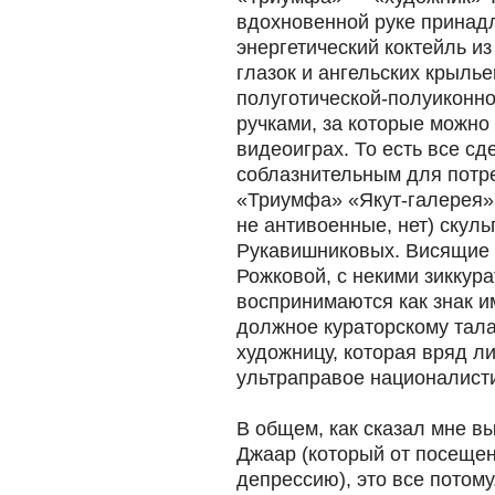
вдохновенной руке принад
энергетический коктейль и
глазок и ангельских крылье
полуготической-полуиконно
ручками, за которые можно
видеоиграх. То есть все с
соблазнительным для потр
«Триумфа» «Якут-галерея» 
не антивоенные, нет) скул
Рукавишниковых. Висящие 
Рожковой, с некими зиккура
воспринимаются как знак и
должное кураторскому тала
художницу, которая вряд ли
ультраправое националисти
В общем, как сказал мне 
Джаар (который от посеще
депрессию), это все потому