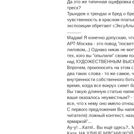
Да это же типичная оцифровка ф
треск?
Трындеж о трендах и бред о бре
чувственность в красном платье
экспозиции обретают сЭксуАльн
............
Мадам! Я конечно допускаю, чт
АРТ-Москва - это повод "посвет
лиловом,..) Однако никак не мо
тех, кого вы "опылили" своим п
над ХУДОЖЕСТВЕННЫМ ВЫС
Впрочем, произносить на этом 
два таких слова - то же самое,
внутренности собственного боти
время, когда все вокрух сияет 
Вы такую длинную статью напис
ваше оказалось неуместным? - Эт
все, что к нему оно имело отно
С первого предложения Вы напял
читателя) ложный контекст, на
ярмаркой"...
Ау-у! ...Катя!.. Вы ещё здесь?..
Катя, НА УЛИЦЕ МЯСНИЦКОЙ