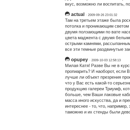
вкус, возможно ли воспитать, п
actual
· 2009-09-26 23:01:32
Там на третьем этаже была ро
потолка и проникающим светом 
двумя ползающими по вате насе
цвета маджента с двумя белым
острыми камнями, рассыпанными
все эти темные раздвинутые за
opupey
· 2009-10-03 12:58:13
Милая Катя! Разве Вы не в курс
пропиарить? И наоборот, если В
лучше ли объект презрения про
что у Вас есть какой-то серьез
продукцию галереи Триумф, кот
больше, чем Ваши лаковые кабл
масса иного искусства, да и пр
интереснее - то, что, например
таможню и их стенды были девс