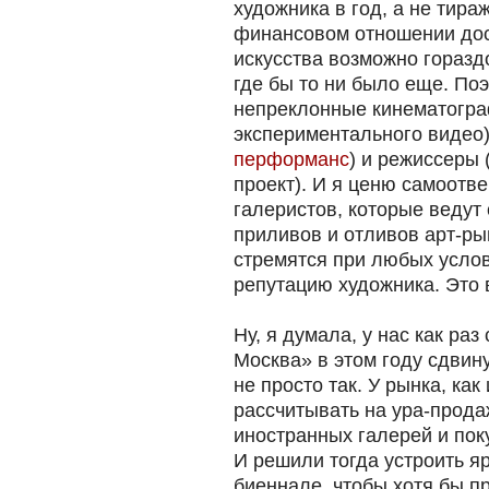
художника в год, а не тираж
финансовом отношении дос
искусства возможно горазд
где бы то ни было еще. По
непреклонные кинематогра
экспериментального видео)
перформанс
) и режиссеры 
проект). И я ценю самоотв
галеристов, которые ведут
приливов и отливов арт-рын
стремятся при любых услов
репутацию художника. Это 
Ну, я думала, у нас как раз
Москва» в этом году сдвину
не просто так. У рынка, как
рассчитывать на ура-прода
иностранных галерей и пок
И решили тогда устроить я
биеннале, чтобы хотя бы п