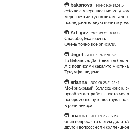
bakanova
· 2009-09-26 15:02:14
сейчас с уверенностью могу ком
мероприятии художникам галере
последовательную политику. наз
Art_gav
· 2009-09-26 18:10:12
Спасибо, Екатерина.
Очень точно все описали.
degot
· 2009-09-26 19:06:52
To Bakanova: Да, Лена, ты была
А с подписями какая-то мистика
Триумфа, видимо
arianna
· 2009-09-26 21:22:41
Мой знакомый Коллекционер, ви
приобретает работы часто моло
попеременно путешествуют по е
в роли декора.
arianna
· 2009-09-26 21:27:39
один вопрос: что с этим делать
другой вопрос: если коллекцио