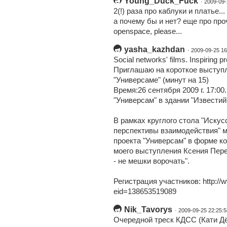
Young_Duck_Fuck
· 2009-09-
2(!) раза про каблуки и платье...
а почему бы и нет? еще про про
openspace, please...
yasha_kazhdan
· 2009-09-25 16
Social networks' films. Inspiring pr
Приглашаю на короткое выступл
"Универсаме" (минут на 15)
Время:26 сентября 2009 г. 17:0
"Универсам" в здании "Извести
В рамках круглого стола "Искус
перспективы взаимодействия" м
проекта "Универсам" в форме к
моего выступления Ксения Пер
- не мешки ворочать".
Регистрация участников: http://
eid=138653519089
Nik_Tavorys
· 2009-09-25 22:25:5
Очередной треск КДСС (Кати Дё