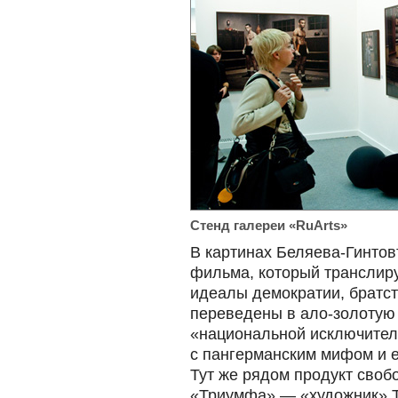
Стенд галереи «RuArts»
В картинах Беляева-Гинто
фильма, который транслируе
идеалы демократии, братст
переведены в ало-золотую 
«национальной исключител
с пангерманским мифом и е
Тут же рядом продукт своб
«Триумфа» — «художник» Т