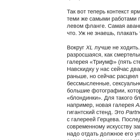
Так вот теперь контекст яр
теми же самыми работами 
левом фланге. Самая аван
что. Уж не знаешь, плакать 
Вокруг
XL
лучше не ходить.
разросшаяся, как смертель
галерея «Триумф» (пять ст
Навскидку у нас сейчас дв
раньше, но сейчас расцвел
бессмысленные, сексуальн
большие фотографии, кото
«блондинки». Для такого б
например, новая галерея
A
гигантский стенд. Это
Partn
с галереей Герцева. Послед
современному искусству з
надо отдать должное его у