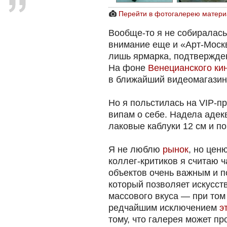
Перейти в фотогалерею матери
Вообще-то я не собиралась
внимание еще и «Арт-Москв
лишь ярмарка, подтвержден
На фоне
Венецианского ки
в ближайший видеомагазин
Но я польстилась на VIP-п
випам о себе. Надела адек
лаковые каблуки 12 см и п
Я не люблю
рынок
, но цен
коллег-критиков я считаю 
объектов очень важным и 
который позволяет искусст
массового вкуса — при том ч
редчайшим исключением
э
тому, что галерея может пр