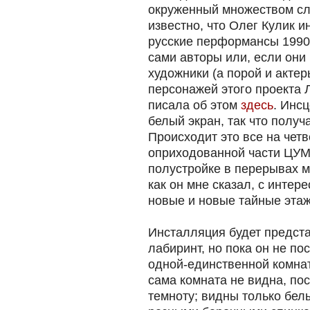
окруженный множеством сл
известно, что Олег Кулик 
русские перформансы 1990-
сами авторы или, если они 
художники (а порой и актер
персонажей этого проекта 
писала об этом
здесь
. Инс
белый экран, так что получ
Происходит это все на четв
оприходованной части ЦУМ
полустройке в перерывах м
как он мне сказал, с интер
новые и новые тайные этаж
Инсталляция будет предст
лабиринт, но пока он не по
одной-единственной комнат
сама комната не видна, по
темноту; видны только бе