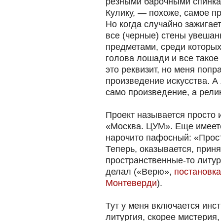
резными барочными спинк
Кулику, — похоже, самое пр
Но когда случайно зажигает
все (черные) стены увеша
предметами, среди которых 
голова лошади и все такое
это реквизит, но меня попр
произведение искусства. А 
само произведение, а релик
Проект называется просто и
«Москва. ЦУМ». Еще имеет
нарочито пафосный: «Прос
Теперь, оказывается, прин
пространственные-то литур
делал («Верю»,
постановк
Монтеверди
).
Тут у меня включается инст
литургия, скорее мистерия,