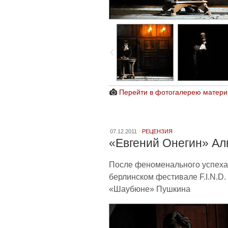
Перейти в фотогалерею матери
07.12.2011 ·
РЕЦЕНЗИЯ
«Евгений Онегин» А
После феноменального успеха
берлинском фестивале F.I.N.D.
«Шаубюне» Пушкина