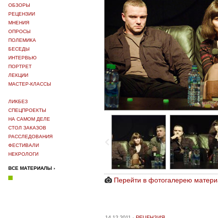
ОБЗОРЫ
РЕЦЕНЗИИ
МНЕНИЯ
ОПРОСЫ
ПОЛЕМИКА
БЕСЕДЫ
ИНТЕРВЬЮ
ПОРТРЕТ
ЛЕКЦИИ
МАСТЕР-КЛАССЫ
ЛИКБЕЗ
СПЕЦПРОЕКТЫ
НА САМОМ ДЕЛЕ
СТОЛ ЗАКАЗОВ
РАССЛЕДОВАНИЯ
ФЕСТИВАЛИ
НЕКРОЛОГИ
ВСЕ МАТЕРИАЛЫ ›
Перейти в фотогалерею матери
14.12.2011 ·
РЕЦЕНЗИЯ