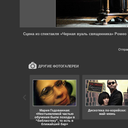
Сцена из спектакля «Черная вуаль священника» Ромео
Отпра
ДРУГИЕ ФОТОГАЛЕРЕИ
ара, свобода
Мария Годованная:
Дискотека по-корейски:
«Неотъемлемой частью
май–июнь
обучения были походы в
“библиотеку”, то есть в
ближайший бар»