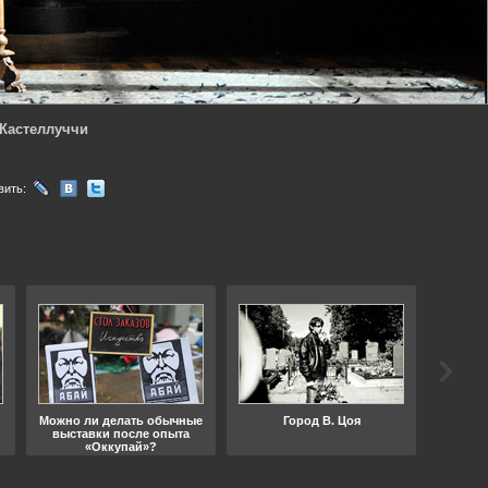
 Кастеллуччи
вить:
Можно ли делать обычные
Город В. Цоя
Что
выставки после опыта
«Оккупай»?