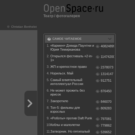
Театр
/
фотогалерея
© Christian Berthelot
САМОЕ ЧИТАЕМОЕ
1.
«Кармен» Дэвида Паунтни и
40824899
Юрия Темирканова
2.
Открылся фестиваль «2-in-
11474200
1»
3.
ЖП и крепостное право
2378073
4.
Норильск. Май
1314147
5.
Самый влиятельный
912751
интеллектуал России
6.
Не может прожить без
876450
ирисок
7.
Закоротило
846070
8.
Топ-5: фильмы для
809283
взрослых
9.
«Роботы» против Daft Punk
797081
10.
Коблы и малолетки
779862
11.
Затворник. Но пятипалый
539652