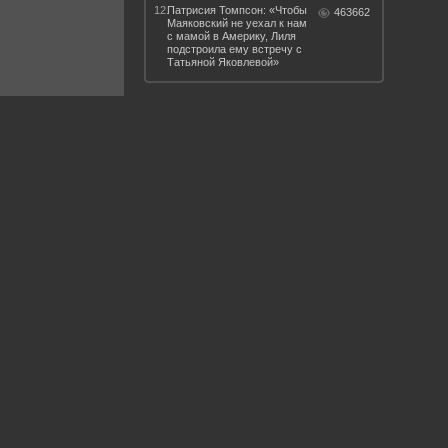
12.
Патрисия Томпсон: «Чтобы
463662
Маяковский не уехал к нам
с мамой в Америку, Лиля
подстроила ему встречу с
Татьяной Яковлевой»
 такое бендинг?
40 лет спустя
Что смотреть на
Документе-13