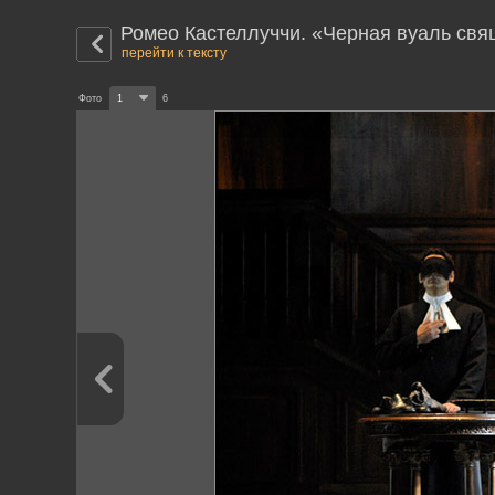
Ромео Кастеллуччи. «Черная вуаль св
перейти к тексту
Фото
1
6