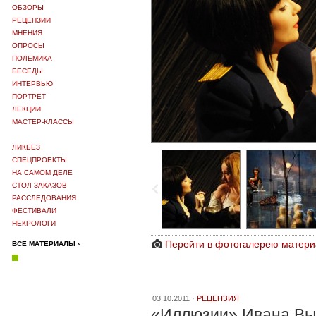
ОБЗОРЫ
РЕЦЕНЗИИ
МНЕНИЯ
ОПРОСЫ
ПОЛЕМИКА
БЕСЕДЫ
ИНТЕРВЬЮ
ПОРТРЕТ
ЛЕКЦИИ
МАСТЕР-КЛАССЫ
ЛИКБЕЗ
СПЕЦПРОЕКТЫ
НА САМОМ ДЕЛЕ
СТОЛ ЗАКАЗОВ
РАССЛЕДОВАНИЯ
ФЕСТИВАЛИ
НЕКРОЛОГИ
Перейти в фотогалерею матери
ВСЕ МАТЕРИАЛЫ ›
03.10.2011 ·
РЕЦЕНЗИЯ
«Иллюзии» Ивана В