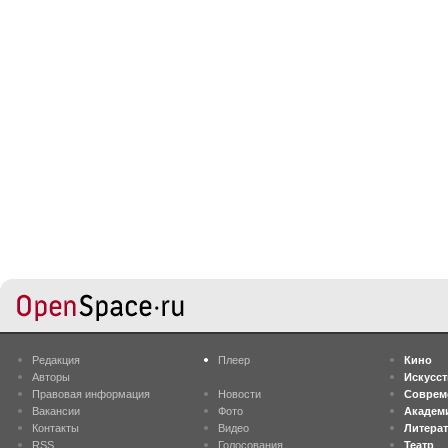
Редакция
Плеер
Кино
Авторы
Искусс
Правовая информация
Новости
Соврем
Вакансии
Фото
Академ
Контакты
Видео
Литера
RSS
Голосования
Театр