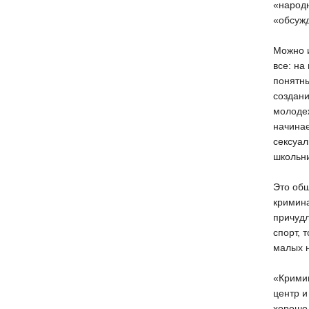
«народн
«обсужд
Можно и
все: на
понятны
создани
молодеж
начинае
сексуал
школьни
Это об
кримина
причудл
спорт, 
малых н
«Кримин
центр и
хорошо 