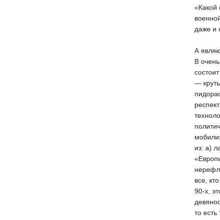
«Какой 
военной
даже и 
А являю
В очень
состоит
— круты
пидорас
респект
техноло
политич
мобилиз
из: а) 
«Европы
нерефл
все, кт
90-х, э
девянос
то есть