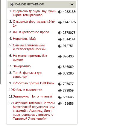
САМОЕ ЧИТАЕМОЕ
1.
«Кармен» Дэвида Паунтни и
40821389
Юрия Темирканова
2.
Открылся фестиваль «2-in-
11473224
1»
3.
ЖП и крепостное право
2378073
4.
Норильск. Май
1314144
5.
Самый влиятельный
912751
интеллектуал России
6.
Не может прожить без
876430
ирисок
7.
Закоротило
846069
8.
Топ-5: фильмы для
809280
взрослых
9.
«Роботы» против Daft Punk
797077
10.
Коблы и малолетки
779859
11.
Затворник. Но пятипалый
.
539645
12.
Патрисия Томпсон: «Чтобы
463658
Маяковский не уехал к нам
с мамой в Америку, Лиля
подстроила ему встречу с
Татьяной Яковлевой»