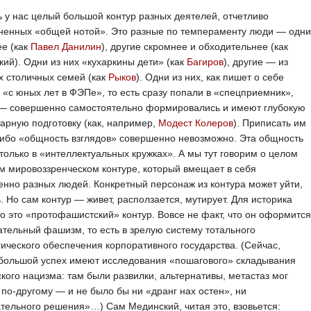
ь у нас целый большой контур разных деятелей, отчетливо
ненных «общей нотой». Это разные по темпераменту люди — одни
е (как
Павел Данилин
), другие скромнее и обходительнее (как
ий). Одни из них «кухаркины дети» (как
Багиров
), другие — из
 столичных семей (как
Рыков
). Одни из них, как пишет о себе
, «с юных лет в ФЭПе», то есть сразу попали в «спецприемник»,
 — совершенно самостоятельно формировались и имеют глубокую
арную подготовку (как, например,
Модест Колеров
). Приписать им
ибо «общность взглядов» совершенно невозможно. Эта общность
только в «интеллектуальных кружках». А мы тут говорим о целом
 мировоззренческом контуре, который вмещает в себя
нно разных людей. Конкретный персонаж из контура может уйти,
. Но сам контур — живет, расползается, мутирует. Для историка
то это «протофашистский» контур. Вовсе не факт, что он оформится
ательный фашизм, то есть в зрелую систему тотального
ического обеспечения корпоративного государства. (Сейчас,
 большой успех имеют исследования «пошагового» складывания
кого нацизма: там были развилки, альтернативы, метастаз мог
 по-другому — и не было бы ни «дранг нах остен», ни
тельного решения»…) Сам Мединский, читая это, взовьется: