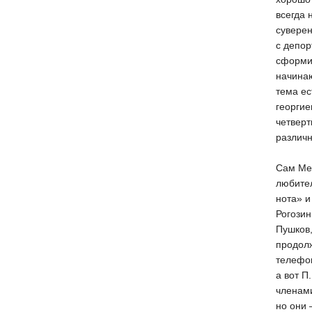
всегда 
суверен
с депор
сформир
начинаю
тема ес
георгие
четверт
различ
Сам Мед
любител
нота» и
Рогозин
Пушков,
продол
телефон
а вот П
членами
но они 