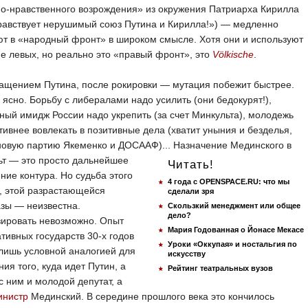
о-нравственного возрождения» из окружения Патриарха Кирилла
равствует нерушимый союз Путина и Кирилла!») — медленно
т в «народный фронт» в широком смысле. Хотя они и используют
е левых, но реально это «правый фронт», это
Völkische
.
ащением Путина, после рокировки — мутация побежит быстрее.
 ясно. Борьбу с либералами надо усилить (они бедокурят!),
ный имидж России надо укрепить (за счет Минкульта), молодежь
тивнее вовлекать в позитивные дела (хватит уныния и безделья,
новую партию Якеменко и ДОСААФ)...
Назначение Мединского в
ьт — это просто дальнейшее
Читать!
ние контура. Но судьба этого
4 года с OPENSPACE.RU: что мы
, этой разрастающейся
сделали зря
зы — неизвестна.
Скользкий менеджмент или общее
дело?
зировать невозможно. Опыт
Мария Годованная о Йонасе Мекасе
тивных государств 30-х годов
Уроки «Оккупая» и ностальгия по
лишь условной аналогией для
искусству
ия того, куда идет Путин, а
Рейтинг театральных вузов
с ним и молодой депутат, а
инистр
Мединский. В середине прошлого века это кончилось