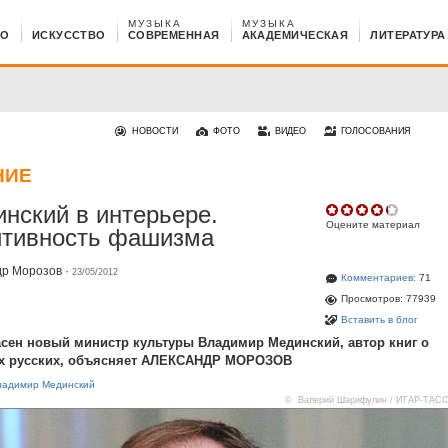
МУЗЫКА
МУЗЫКА
НО
ИСКУССТВО
СОВРЕМЕННАЯ
АКАДЕМИЧЕСКАЯ
ЛИТЕРАТУРА
НОВОСТИ
ФОТО
ВИДЕО
ГОЛОСОВАНИЯ
НИЕ
нский в интерьере.
Оцените материал
итивность фашизма
др Морозов
·
23/05/2012
Комментариев:
71
Просмотров: 77939
Вставить в блог
сен новый министр культуры Владимир Мединский, автор книг о
х русских, объясняет АЛЕКСАНДР МОРОЗОВ
ладимир Мединский
© Валерий Шарифулин / ИТАР-ТАС