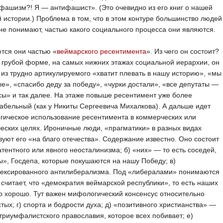
фашизм?! Я — антифашист». (Это очевидно из его книг о нашей
 истории.) Проблема в том, что в этом контуре большинство людей
не понимают, частью какого социального процесса они являются.
тся они частью «
веймарского ресентимента
». Из чего он состоит?
 грубой форме, на самых нижних этажах социальной иерархии, он
 из трудно артикулируемого «хватит плевать в нашу историю», «мы
е», «спасибо деду за победу», «чурки достали», «все депутаты —
ы» и так далее. На этаже повыше ресентимент уже более
абельный (как у Никиты Сергеевича Михалкова). А дальше идет
гическое использование ресентимента в коммерческих или
еских целях. Ироничные люди, «прагматики» в разных видах
уют его «на благо отечества». Содержание известно. Оно состоит
латентного или явного неосталинизма; б) «них» — то есть соседей,
», Госдепа, которые покушаются на нашу Победу; в)
ексированного антилиберализма. Под «либералами» понимаются
о считает, что «демократия веймарской республики», то есть наших
то хорошо. Тут важен мифологический консенсус относительно
тых; г) спорта и бодрости духа; д) «позитивного христианства» —
 триумфалистского православия, которое всех побивает; е)