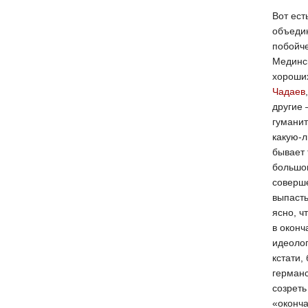
Вот ест
объеди
побойче
Мединск
хороших
Чадаев
другие
гуманит
какую-л
бывает 
большом
соверше
выпасть
ясно, ч
в оконч
идеолог
кстати,
германс
созреть
«оконча