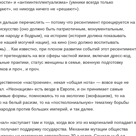
ости» и «антиинтеллектуализма» (умники всегда только
ают», но никогда ничего не «решают»).
 дальше перечислять — потому что ресентимент проецируется на
 искусство (оно должно быть патриотичным, монументальным,
м народу и бодрым), на историю (история должна показывать
е нашей могучей нации), на кино (оно должно воспитывать
ь)… Как известно, при плохом развитии событий этот ресентимент
т претендовать на все сферы частной жизни, включая дресс-код,
ьные практики, статус женщины в семье, военную подготовку
ков и проч., и проч.
щественное «настроение», некая «общая нота» — вовсе еще не
л. «Неонацизм» есть везде в Европе, и он принимает самые
ивые формы, помножаясь то на экологию (экофашизм), то на
то на белый расизм, то на «постколониальную» тематику борьбы
ародов против больших империй, и так далее.
ал» наступает там и тогда, когда все это из маргиналий попадает 
 получает поддержку государства. Механизм мутации общества
изучен на материале европейских 30-х годов. Социальный ад