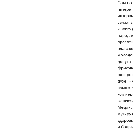
Сам по
литерат
интервь
связаны
книжка 
народа»
просве
благоже
молодом
депутат
фриков
распро
духе: «
самом 
коммерч
женском
Мединск
мутирую
здоровы
и бодры