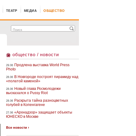
ТЕАТР
МЕДИА
ОБЩЕСТВО
общество / новости
Продлена выставка World Press
29.06
Photo
В Новгороде построят пирамиду над
28.06
«полатой каменой»
Новый глава Росмолодежи
28.06
высказался о Pussy Riot
Раскрыта тайна разноцветных
28.06
голубей в Копенгагене
«Архнадзор» защищает объекты
27.06
ЮНЕСКО в Москве
С
Все новости ›