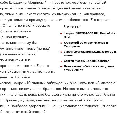
 себе Владимир Мединский — просто коммерчески успешный
ор нового поколения. У таких людей не бывает интересных
ю, обычно им нечего сказать. Их высказывания, как правило,
 с издательским промоутированием, не более того.
Его первая
(«О пьянстве и лени русского
Читать!
) была встречена
4 года с OPENSPACE.RU: Best of the
щенной публикой
Best
лательно: почему бы
Юровский об опере «Мастер и
Маргарита»
у, интеллигентному (на вид)
Заветные желания наших авторов и
у не написать слегка
коллег
ский нон-фикшн в
Сергей Жадан. Ворошиловград
страненном ныне и в Европе
Лена Катина: «Эти песни надо петь
пожизненно»
Мы привыкли думать, что…, а на
деле…». Писать в
еском жанре «10 главных заблуждений о кошках» или «5 мифов о
 оргазме» никому не возбраняется. Но позже выяснилось, что
ий — это часть довольно большого культурного метастаза. Клетки
т. Причем, мутируя, они внешне проявляют себя не просто
ми, а наиболее здоровыми — они излучают позитивность, энергию
й патриотический настрой.