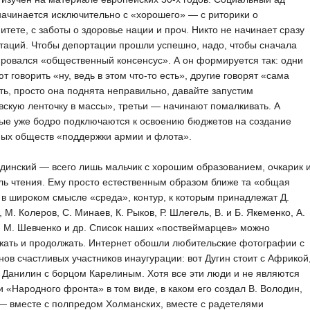
начинается исключительно с «хорошего» — с риторики о
итете, с заботы о здоровье нации и проч. Никто не начинает сразу
таций. Чтобы депортации прошли успешно, надо, чтобы сначала
овался «общественный консенсус». А он формируется так: одни
т говорить «ну, ведь в этом что-то есть», другие говорят «сама
ть, просто она поднята неправильно, давайте запустим
вскую ленточку в массы», третьи — начинают помалкивать. А
ые уже бодро подключаются к освоению бюджетов на создание
ных обществ «поддержки армии и флота».
инский — всего лишь мальчик с хорошим образованием, очкарик 
ь чтения. Ему просто естественным образом ближе та «общая
 в широком смысле «среда», контур, к которым принадлежат Д.
, М. Колеров, С. Минаев, К. Рыков, Р. Шлегель, В. и Б. Якеменко, А.
 М. Шевченко и др. Список наших «поствеймарцев» можно
жать и продолжать. Интернет обошли любительские фотографии с
ов счастливых участников инаугурации: вот Дугин стоит с Африкой
. Данилин с борцом Карелиным. Хотя все эти люди и не являются
 «Народного фронта» в том виде, в каком его создал В. Володин,
— вместе с полпредом Холманских, вместе с радетелями