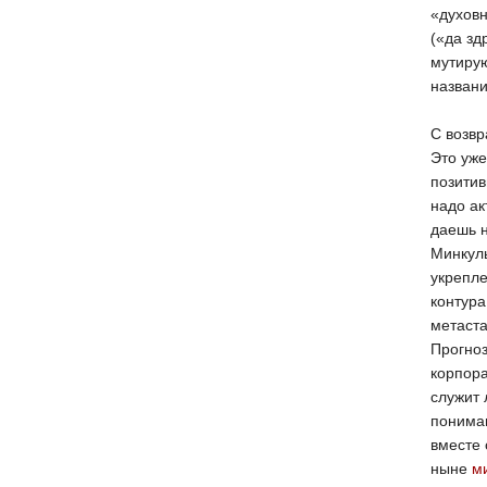
«духовн
(«да зд
мутирую
названи
С возвр
Это уже
позитив
надо ак
даешь 
Минкул
укрепле
контура
метаста
Прогно
корпора
служит 
пониман
вместе 
ныне
м