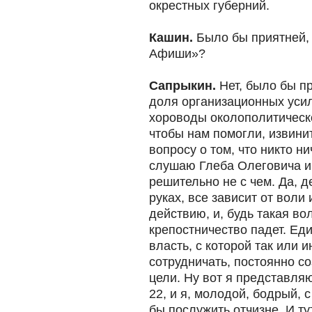
окрестных губерний.
Кашин.
Было бы приятней, 
Афиши»?
Сапрыкин.
Нет, было бы п
доля организационных усил
хороводы околополитическо
чтобы нам помогли, извинит
вопросу о том, что никто ни
слушаю Глеба Олеговича и
решительно не с чем. Да, д
руках, все зависит от воли
действию, и, будь такая во
крепостничество падет. Ед
власть, с которой так или 
сотрудничать, постоянно с
цели. Ну вот я представляю
22, и я, молодой, бодрый, 
бы послужить отчизне. И ту