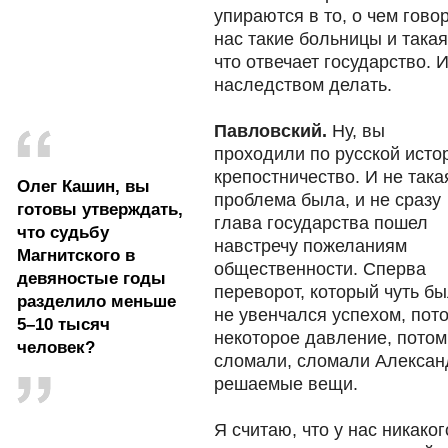
упираются в то, о чем гово
нас такие больницы и такая
что отвечает государство. 
наследством делать.
Павловский.
Ну, вы
проходили по русской исто
крепостничество. И не така
Олег Кашин, вы
проблема была, и не сразу
готовы утверждать,
глава государства пошел
что судьбу
навстречу пожеланиям
Магнитского в
общественности. Сперва
девяностые годы
переворот, который чуть б
разделило меньше
не увенчался успехом, пот
5–10 тысяч
некоторое давление, потом
человек?
сломали, сломали Александ
решаемые вещи.
Я считаю, что у нас никако