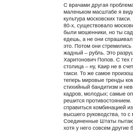
С врачами другая проблема
маленьком масштабе я виде
культура московских такси
80-х, существовало московс
были мошенники, но ты сад
едешь, а не они спрашивали
это. Потом они стремились 
жадный – рубль. Это разру
Харитонович Попов. С тех 
столица – ну, Каир не в сче
такси. То же самое произош
теперь мировые тренды ко
стихийный бандитизм и нев
кадров, молодых; самые оп
решится противостоянием.
справиться комбинацией из
высшего руководства, то 
Соединенные Штаты пытают
хотя у него совсем другие б