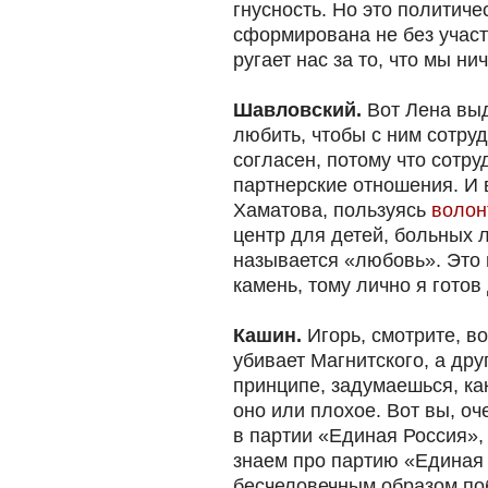
гнусность. Но это политиче
сформирована не без участ
ругает нас за то, что мы ни
Шавловский.
Вот Лена выд
любить, чтобы с ним сотруд
согласен, потому что сотру
партнерские отношения. И в
Хаматова, пользуясь
волон
центр для детей, больных л
называется «любовь». Это п
камень, тому лично я готов
Кашин.
Игорь, смотрите, в
убивает Магнитского, а дру
принципе, задумаешься, ка
оно или плохое. Вот вы, оч
в партии «Единая Россия»,
знаем про партию «Единая 
бесчеловечным образом поб