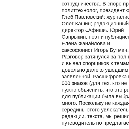
сотрудничества. В споре п
политтехнолог, президент
Глеб Павловский; журнали
Олег Кашин; редакционный
директор «Афиши» Юрий
Сапрыкин; поэт и публицис
Елена Фанайлова и
саксофонист Игорь Бутман.
Разговор затянулся за пол
и вывел спорщиков к темам
довольно далеко ушедшим
заявленной. Расшифровка в
000 знаков (для тех, кто н
нужно объяснить, что это 
для публикации была выбра
много. Поскольку не кажда
середины этого увлекательн
редакции, текста, мы реши
путеводитель по предлага