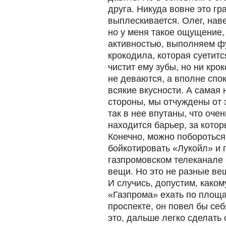
друга. Никуда вовне это г
выплескивается. Олег, наве
но у меня такое ощущение,
активностью, выполняем фу
крокодила, которая суетитс
чистит ему зубы, но ни крок
не деваются, а вполне спо
всякие вкусности. А самая 
стороны, мы отчуждены от 
так в нее впутаны, что оче
находится барьер, за котор
Конечно, можно побороться
бойкотировать «Лукойл» и 
газпромовском телеканале и
вещи. Но это не разные ве
И случись, допустим, како
«Газпрома» ехать по площ
проспекте, он повел бы себ
это, дальше легко сделать 