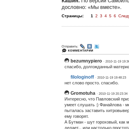
Кашин.
По версии Самойло
дословно: «Мы вместе».
Страницы:
1
2
3
4
5
6
След
Отправить:
КОММЕНТАРИИ
bezumnypiero
· 2010-11-19 19:3
спасибо, долгожданный матери
filologinoff
· 2010-11-19 19:48:23
нет слово просто. спасибо.
Gromotuha
· 2010-11-19 20:23:34
Интересно, что Павловский приз
умеет слушать :) Фанайлова - 
пыталась заставить хитровывер
ему говорят.
А Бутман - шут гороховый, как м
делает... или настолько простот