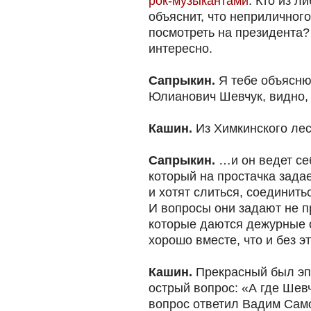
рок-музыкантами
. Кто из л
объяснит, что неприличного
посмотреть на президента?
интересно.
Сапрыкин.
Я тебе объясню
Юлианович Шевчук, видно,
Кашин.
Из Химкинского лес
Сапрыкин.
…и он ведет се
который на простачка зада
и хотят слиться, соединить
И вопросы они задают не п
которые даются дежурные о
хорошо вместе, что и без э
Кашин.
Прекрасный был эп
острый вопрос: «А где Шев
вопрос ответил Вадим Сам