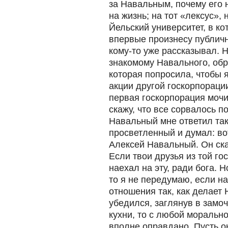
за Навальным, почему его н
на жизнь; на тот «лексус», 
Йельский университет, в ко
впервые произнесу публичн
кому-то уже рассказывал. Не
знакомому Навального, обр
которая попросила, чтобы 
акции другой госкорпораци
первая госкорпорация мочи
скажу, что все сорвалось 
Навальный мне ответил так
просветленный и думал: вот
Алексей Навальный. Он ска
Если твои друзья из той го
наехал на эту, ради бога. 
то я не передумаю, если н
отношения так, как делает 
убедился, заглянув в замо
кухни, то с любой морально
вполне оправдано. Пусть он