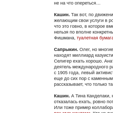
не на что опереться…
Кашин.
Так вот, по движе
желающим свои услуги в ро
что это говно, в которое в
нельзя по вполне конкретн
Фишмана,
туалетная бумаг
Сапрыкин.
Олег, но многи
находят миллиард казуисти
Селигер ехать хорошо. Ан
деятель международного р
с 1905 года, левый активист
еще до сих пор с каменны
рассказывает, что только та
Кашин.
А Тина Канделаки, 
отказалась ехать, ровно по
Или тоже пример коллабор