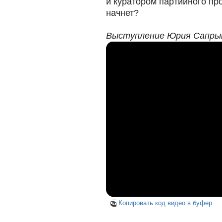
и куратором партийного пр
начнет?
Выступление Юрия Сапры
Копировать код видео в буфер