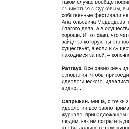
таком случае вообще пофиг
обниматься с Сурковым, в
собственные фестивали не
Анатольевича Медведева, и
благого дела, а в осуществ
хороши. И тот факт, что че
зайдя за которую ты стано
существует, а если и сущес
находимся за ней, – конечн
Ратгауз.
Все равно речь ид
основания, чтобы присоедин
идеологического, идеалисти
видно…
Сапрыкин.
Миша, с точки з
идеологии все равно прима
журнале, принадлежащем 
людям, как им потратить де
что бы дальше в этом журн