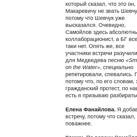
который сказал, что это о
Макаревичу не звать
Шевчу
потому что Шевчук уже
высказался. Очевидно,
Самойлов здесь абсолютн
коллаборационист, а БГ все
таки нет. Опять же, все
участники встречи разучил
для Медведева песню
«Sm
on the Water»
, специально
репетировали, спевались. Г
потому что, по его словам, 
гражданский протест, по н
есть я призываю разбиратьс
Елена Фанайлова.
Я добав
встречу, потому что сказал,
поважнее.