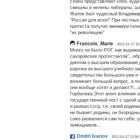
слабо представляют себе, куда
смешны и нелепы либералы, ша
Жалок был чудесный Владимир 
"Россия для всех!" При честны
протеста получат минимум голос
"их революцию"
Francois_Marie
· 2012-01-27 10
Много ли было РОГ, как выражае
сахоровских протестантов"...о
диплом о высшем образование д
корочки из высшего учебного за
свидетельство большого ума и т
возникает большой вопрос, а п
они вообще хотят и делают?!...
Горбачева.Этот агент влияния 
государственный пост с одной 
и развал ссср, т.е. своей родин
не бывает родины, он безродны
союз развалился сам по себе, 
помощников...
Dmitri Ivanov
· 2012-01-27 12:56: