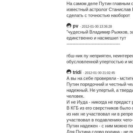
На самом деле Путин главным о
известный астролог Станислав Б
сделать с точностью наоборот
pv
· 2012-01-30 13:36:28
"чудесный Владимир Рыжков, за
единственно и насмешил тут
------------------------------------
гбш-ник пу неприятен, неинтерес
обусловленной упертостью и м
tridi
· 2012-01-30 21:02:45
А вы на себе проверяли - мсти
Путин порядочний и честный чел
надежный. Не упертый, а тверды
человек.
И не Иуда - никогда не предаст
В КГБ из его сверстников было
из них не участвовал ни в репр
участвовал в подавлениях чего-
Путин надежен - с ним можно по
Для Путина слово родина - не п