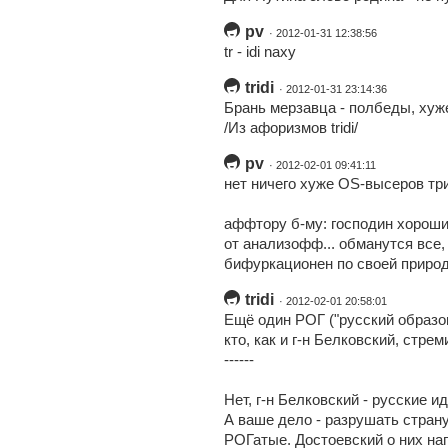
pv
· 2012-01-31 12:38:56
tr - idi naxy
tridi
· 2012-01-31 23:14:36
Брань мерзавца - полбеды, хуж
/Из афоризмов tridi/
pv
· 2012-02-01 09:41:11
нет ничего хуже OS-высеров тр
аффтору б-му: господин хороший
от анализофф... обманутся все,
бифуркационен по своей приро
tridi
· 2012-02-01 20:58:01
Ещё один РОГ ("русский образов
кто, как и г-н Белковский, стре
------
Нет, г-н Белковский - русские 
А ваше дело - разрушать страну
РОГатые. Достоевский о них нап