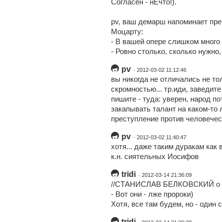
Согласен - нЕчто!).
pv, ваш демарш напоминает пре
Моцарту:
- В вашей опере слишком много 
- Ровно столько, сколько нужно
pv
· 2012-03-02 11:12:46
вы никогда не отличались не то
скромностью... тр.иди, заведит
пишите - туда: уверен, народ по
закапывать талант на каком-то 
преступление против человечест
pv
· 2012-03-02 11:40:47
хотя... даже таким дуракам как
к.н. сиятельных Иосифов
tridi
· 2012-03-14 21:36:09
//СТАНИСЛАВ БЕЛКОВСКИЙ о том
- Вот они - лже пророки)
Хотя, все там будем, но - один 
tridi