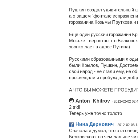
Пушкин создал удивительный ш
а о вашем "фонтане испражнени
горожанина Козьмы Пруткова и в
Ещё один русский горожанин К
Моське - вероятно, г-н Белковск
звонко лает в адрес Путина)
Русскими образованными людьм
были Крылов, Пушкин, Достоевс
свой народ - не лгали ему, не о
просвещали и пробуждали добр
А ЧТО ВЫ МОЖЕТЕ ПРОБУДИТЬ
Anton_Khitrov
· 2012-02-02 02:
2 tridi
Теперь уже точно толсто
Нина Дернович
· 2012-02-03 1
Сначала я думал, что эта очере
Белковского, но чем дальше чи