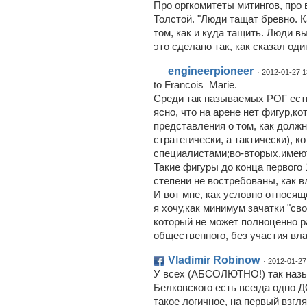
Про оргкомитеты митингов, про
Толстой. "Люди тащат бревно. 
том, как и куда тащить. Люди в
это сделано так, как сказал один
engineerpioneer
· 2012-01-27 1
to Francois_Marie.
Среди так называемых РОГ есть 
ясно, что на арене нет фигур,к
представления о том, как долж
стратегически, а тактически), 
специалистами;во-вторых,имею
Такие фигуры до конца первого
степени не востребованы, как в
И вот мне, как условно относяще
я хочу,как минимум зачатки "св
который не может полноценно р
общественного, без участия вла
Vladimir Robinow
· 2012-01-27
У всех (АБСОЛЮТНО!) так наз
Белковского есть всегда одно
такое логичное, на первый взгля