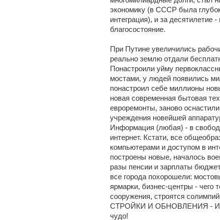
экономику (в СССР была глубо
интеграция), и за десятилетие 
благосостояние.
При Путине увеличились рабочи
реально землю отдали бесплатно
Понастроили уйму первоклассны
мостами, у людей появились ми
понастроил себе миллионы новы
новая современная бытовая тех
евроремонты, заново оснастили
учреждения новейшей аппаратур
Информация (любая) - в свободн
интернет. Кстати, все общеобр
компьютерами и доступом в инт
построены новые, началось вое
разы пенсии и зарплаты бюджетн
все города похорошели: мостов
ярмарки, бизнес-центры - чего 
сооружения, строятся солимп
СТРОЙКИ И ОБНОВЛЕНИЯ - И ЭТ
чудо!