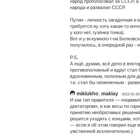
народ проголосовал за СССР, а
народа и развалил СССР.
Путин - личность загадочная и 
требуется ну хоть какая-то инте
у кого нет, гузёнка тонка).
Вот и у всеумного г-на Белковск
получилось, в очередной раз - 
P.S.
А ещё, думаю, всё дело в вектор
противоположный и вдруг стал 
вдохновенным, полезным для до
т.е. стал бы гигиеничным - раз
miklukho_maklay
· 2012-01-29
И как тип правителя — «норма
диктатором», и как весы по горо
принятию необратимых решений.
решится уходить с концами, хот
— если я об этом говорил еще в
умственной исключительно.)