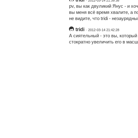
· 2012-03-14 21:39:38
pv, вы как двуликий Янус - и хо
вы меня всё время хвалите, а п
не видите, что tridi - незаурядн
tridi
· 2012-03-14 21:42:28
А сиятельный - это вы, который 
стократно увеличить его в мас