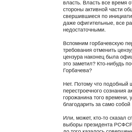
власть. Власть все время о
стороны активной части об
свершившиеся по инициати
даже офигительные, все ра
недостаточными.
Вспомним горбачевскую пер
требования отменить цензу
цензура наконец была офиц
это заметил? Кто-нибудь п
Горбачева?
Нет. Потому что подобный ш
перестроечного сознания а
горожанина того времени, 
благодарить за само собой
Или, может, кто-то сказал 
выборы президента РСФСР в
до того казалось совершен