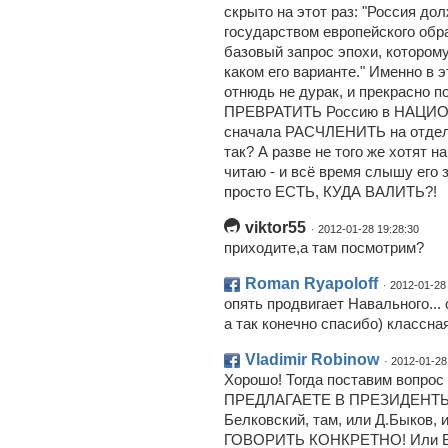
скрыто на этот раз: "Россия д
государством европейского обра
базовый запрос эпохи, которому
каком его варианте." Именно в 
отнюдь не дурак, и прекрасно по
ПРЕВРАТИТЬ Россию в НАЦИОН
сначала РАСЧЛЕНИТЬ на отдель
так? А разве не того же хотят 
читаю - и всё время слышу его 
просто ЕСТЬ, КУДА ВАЛИТЬ?!
viktor55
· 2012-01-28 19:28:30
приходите,а там посмотрим?
Roman Ryapoloff
· 2012-01-28
опять продвигает Навального... о
а так конечно спасибо) классна
Vladimir Robinow
· 2012-01-28
Хорошо! Тогда поставим вопр
ПРЕДЛАГАЕТЕ В ПРЕЗИДЕНТЫ?! 
Белковский, там, или Д.Быков,
ГОВОРИТЬ КОНКРЕТНО! Или В