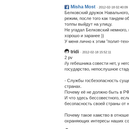
Misha Most
· 2012-02-18 02:40:09
Белковский дружок Навального,
режим, после того как тандем о
толпы выйдут на улицу.
Не угадал Белковский немного, 
хорошо и заранее ))
У меня лично к этим "полит-тех
tridi
· 2012-02-18 15:52:11
2 pv
//у гебешника совести нет, у нег
государство, непослушное стадо
- Службы госбезопасность сущ
странах.
Почему её не должно быть в Р
И что здесь бессовестного, ес
бесопасность своей страны от 
Почему такое хамство в отноше
охраняющих интересы наших со