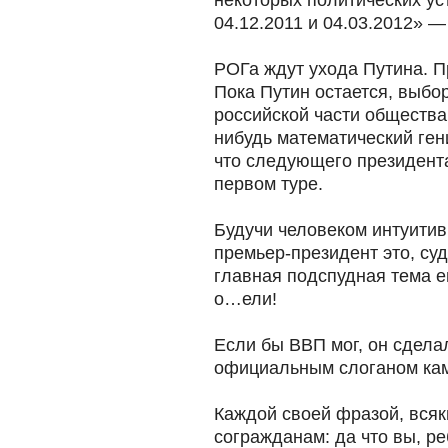
некоторых политических ус
04.12.2011 и 04.03.2012» 
РОГа ждут ухода Путина. П
Пока Путин остается, выб
российской части общества 
нибудь математический ген
что следующего президента
первом туре.
Будучи человеком интуити
премьер-президент это, суд
главная подспудная тема е
о…ели!
Если бы ВВП мог, он сдел
официальным слоганом ка
Каждой своей фразой, всяк
согражданам: да что вы, реб