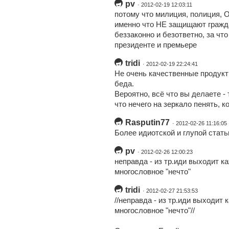
pv
· 2012-02-19 12:03:11
потому что милиция, полиция, 
именно что НЕ защищают гражда
беззаконно и безответно, за что
президенте и премьере
tridi
· 2012-02-19 22:24:41
Не очень качественные продукт
беда.
Вероятно, всё что вы делаете -
что нечего на зеркало пенять, к
Rasputin77
· 2012-02-26 11:16:05
Более идиотской и глупой статьи
pv
· 2012-02-26 12:00:23
неправда - из тр.иди выходит 
многословное "нечто"
tridi
· 2012-02-27 21:53:53
//неправда - из тр.иди выходи
многословное "нечто"//