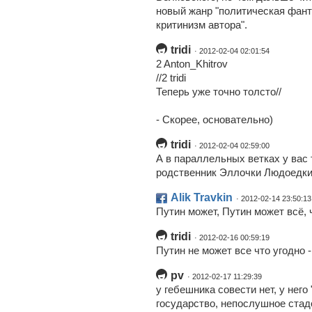
новый жанр "политическая фант
критинизм автора".
tridi
· 2012-02-04 02:01:54
2 Anton_Khitrov
//2 tridi
Теперь уже точно толсто//
- Скорее, основательно)
tridi
· 2012-02-04 02:59:00
А в параллельных ветках у вас т
родственник Эллочки Людоедки
Alik Travkin
· 2012-02-14 23:50:13
Путин может, Путин может всё, ч
tridi
· 2012-02-16 00:59:19
Путин не может все что угодно -
pv
· 2012-02-17 11:29:39
у гебешника совести нет, у него 
государство, непослушное стад