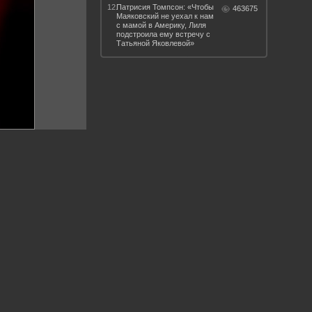
12.
Патрисия Томпсон: «Чтобы
463675
Маяковский не уехал к нам
с мамой в Америку, Лиля
подстроила ему встречу с
Татьяной Яковлевой»
 такое бендинг?
40 лет спустя
Что смотреть на
Документе-13