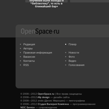
обучения были походы в
“библиотеку”, то есть в
ближайший бар»
Редакция
Плеер
Авторы
Правовая информация
Новости
Вакансии
Фото
Контакты
Видео
RSS
Голосования
© 2008—2012
OpenSpace.ru
| Все права защищены
© 2008—2012
Ally design
— дизайн сайта
© 2008—2012 znids (Денис Мирошин) — пиктографика
© 2008—2012
Студия Валерия Комягина
— программирование
NOC Service
— сопровождение