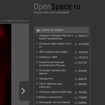
Искусство
/
фотогалерея
© Art Basel Miami Beach
САМОЕ ЧИТАЕМОЕ
1.
«Кармен» Дэвида Паунтни и
40829774
Юрия Темирканова
2.
Открылся фестиваль «2-in-
11476032
1»
3.
ЖП и крепостное право
2378075
4.
Норильск. Май
1314152
5.
Самый влиятельный
912759
интеллектуал России
6.
Не может прожить без
876496
ирисок
7.
Закоротило
846076
8.
Топ-5: фильмы для
809309
взрослых
9.
«Роботы» против Daft Punk
797086
10.
Коблы и малолетки
779869
11.
Затворник. Но пятипалый
539660