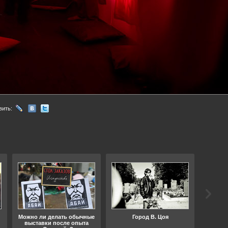
вить:
Можно ли делать обычные
Город В. Цоя
Что
выставки после опыта