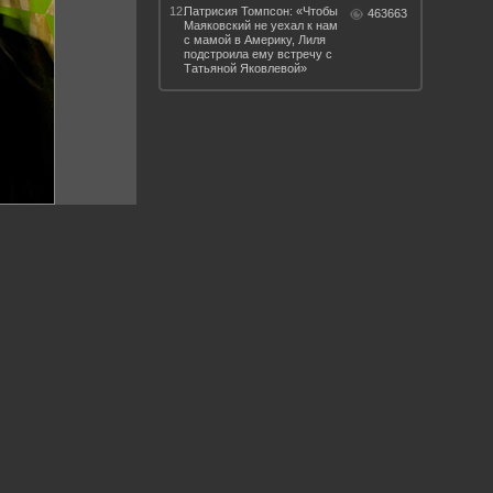
12.
Патрисия Томпсон: «Чтобы
463663
Маяковский не уехал к нам
с мамой в Америку, Лиля
подстроила ему встречу с
Татьяной Яковлевой»
 такое бендинг?
40 лет спустя
Что смотреть на
Документе-13