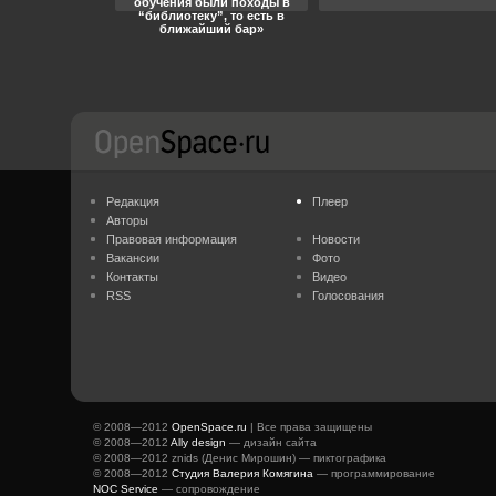
обучения были походы в
“библиотеку”, то есть в
ближайший бар»
Редакция
Плеер
Авторы
Правовая информация
Новости
Вакансии
Фото
Контакты
Видео
RSS
Голосования
© 2008—2012
OpenSpace.ru
| Все права защищены
© 2008—2012
Ally design
— дизайн сайта
© 2008—2012 znids (Денис Мирошин) — пиктографика
© 2008—2012
Студия Валерия Комягина
— программирование
NOC Service
— сопровождение