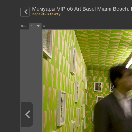
Мемуары VIP об Art Basel Miami Beach.
перейти к тексту
Фото
1
6