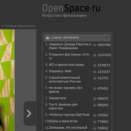
Искусство
/
фотогалерея
© Art Basel Miami Beach
САМОЕ ЧИТАЕМОЕ
1.
«Кармен» Дэвида Паунтни и
40824969
Юрия Темирканова
2.
Открылся фестиваль «2-in-
11474331
1»
3.
ЖП и крепостное право
2378073
4.
Норильск. Май
1314147
5.
Самый влиятельный
912753
интеллектуал России
6.
Не может прожить без
876451
ирисок
7.
Закоротило
846070
8.
Топ-5: фильмы для
809283
взрослых
9.
«Роботы» против Daft Punk
797081
10.
Коблы и малолетки
779862
11.
Затворник. Но пятипалый
539652