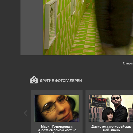
Отпра
ДРУГИЕ ФОТОГАЛЕРЕИ
ара, свобода
Мария Годованная:
Дискотека по-корейски:
«Неотъемлемой частью
май–июнь