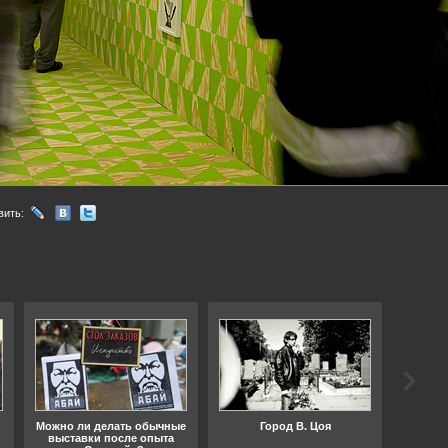
вить:
Можно ли делать обычные
Город В. Цоя
Что
выставки после опыта