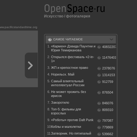
Искусство
/
фотогалерея
w.pacificstandardtime.org
САМОЕ ЧИТАЕМОЕ
1.
«Кармен» Дэвида Паунтни и
40832207
Юрия Темирканова
2.
Открылся фестиваль «2-in-
11476401
1»
3.
ЖП и крепостное право
2378076
4.
Норильск. Май
1314153
5.
Самый влиятельный
912759
интеллектуал России
6.
Не может прожить без
876504
ирисок
7.
Закоротило
846076
8.
Топ-5: фильмы для
809310
взрослых
9.
«Роботы» против Daft Punk
797087
10.
Коблы и малолетки
779869
11.
Затворник. Но пятипалый
539662