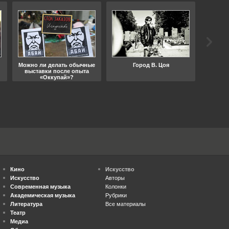
Можно ли делать обычные
Город В. Цоя
Что
выставки после опыта
«Оккупай»?
Кино
Искусство
Искусство
Авторы
Современная музыка
Колонки
Академическая музыка
Рубрики
Литература
Все материалы
Театр
Медиа