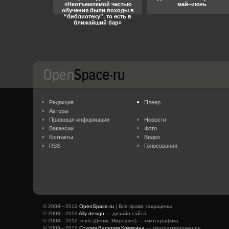
«Неотъемлемой частью
май–июнь
обучения были походы в
“библиотеку”, то есть в
ближайший бар»
Редакция
Плеер
Авторы
Правовая информация
Новости
Вакансии
Фото
Контакты
Видео
RSS
Голосования
© 2008—2012
OpenSpace.ru
| Все права защищены
© 2008—2012
Ally design
— дизайн сайта
© 2008—2012 znids (Денис Мирошин) — пиктографика
© 2008—2012
Студия Валерия Комягина
— программирование