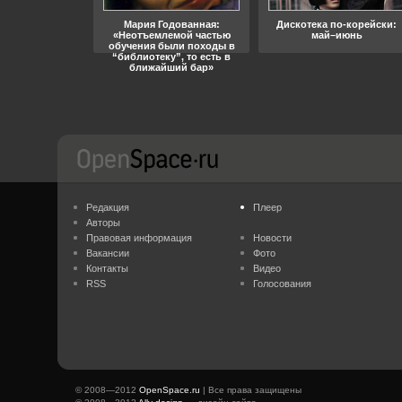
ара, свобода
Мария Годованная:
Дискотека по-корейски:
«Неотъемлемой частью
май–июнь
обучения были походы в
“библиотеку”, то есть в
ближайший бар»
Редакция
Плеер
Авторы
Правовая информация
Новости
Вакансии
Фото
Контакты
Видео
RSS
Голосования
© 2008—2012
OpenSpace.ru
| Все права защищены