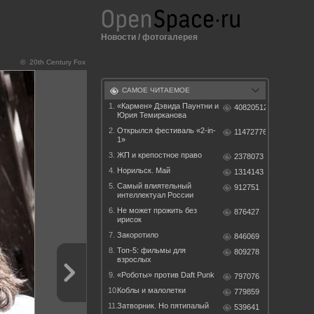
Новости
/
фотогалерея
© 20th Century Fox
САМОЕ ЧИТАЕМОЕ
1.
«Кармен» Дэвида Паунтни и
40820512
Юрия Темирканова
2.
Открылся фестиваль «2-in-
11472776
1»
3.
ЖП и крепостное право
2378073
4.
Норильск. Май
1314143
5.
Самый влиятельный
912751
интеллектуал России
6.
Не может прожить без
876427
ирисок
7.
Закоротило
846069
8.
Топ-5: фильмы для
809278
взрослых
9.
«Роботы» против Daft Punk
797076
10.
Коблы и малолетки
779859
11.
Затворник. Но пятипалый
539641