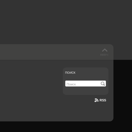
 такое бендинг?
40 лет спустя
Что смотреть на
Документе-13
ПОИСК
RSS