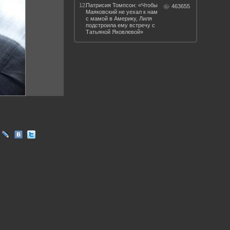
12.
Патрисия Томпсон: «Чтобы
463655
Маяковский не уехал к нам
с мамой в Америку, Лиля
подстроила ему встречу с
Татьяной Яковлевой»