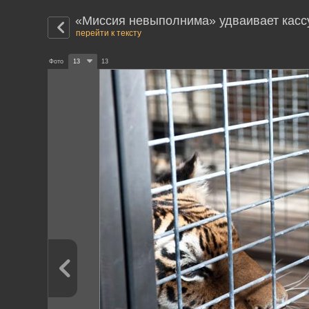
«Миссия невыполнима» удваивает касс
перейти к тексту
Фото
13
13