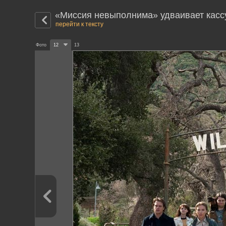
«Миссия невыполнима» удваивает касс
перейти к тексту
Фото
12
13