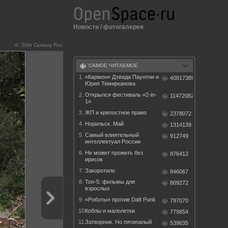
Новости
/
фотогалерея
© 20th Century Fox
САМОЕ ЧИТАЕМОЕ
1.
«Кармен» Дэвида Паунтни и
40817389
Юрия Темирканова
2.
Открылся фестиваль «2-in-
11472082
1»
3.
ЖП и крепостное право
2378072
4.
Норильск. Май
1314139
5.
Самый влиятельный
912749
интеллектуал России
6.
Не может прожить без
876412
ирисок
7.
Закоротило
846067
8.
Топ-5: фильмы для
809272
взрослых
9.
«Роботы» против Daft Punk
797070
10.
Коблы и малолетки
779854
11.
Затворник. Но пятипалый
539635