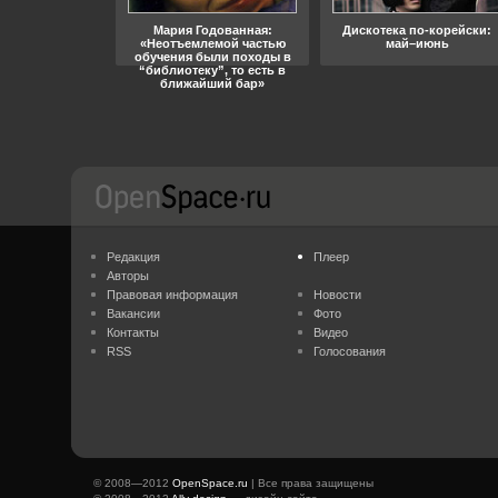
ара, свобода
Мария Годованная:
Дискотека по-корейски:
«Неотъемлемой частью
май–июнь
обучения были походы в
“библиотеку”, то есть в
ближайший бар»
Редакция
Плеер
Авторы
Правовая информация
Новости
Вакансии
Фото
Контакты
Видео
RSS
Голосования
© 2008—2012
OpenSpace.ru
| Все права защищены