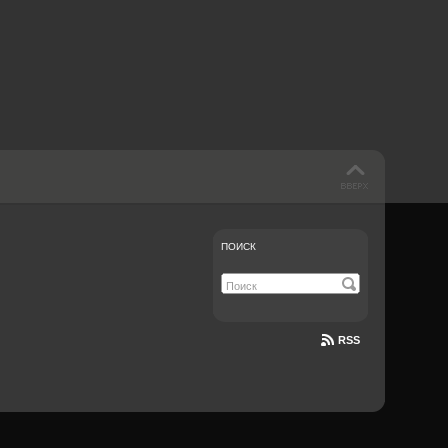
 такое бендинг?
40 лет спустя
Что смотреть на
Документе-13
ПОИСК
RSS