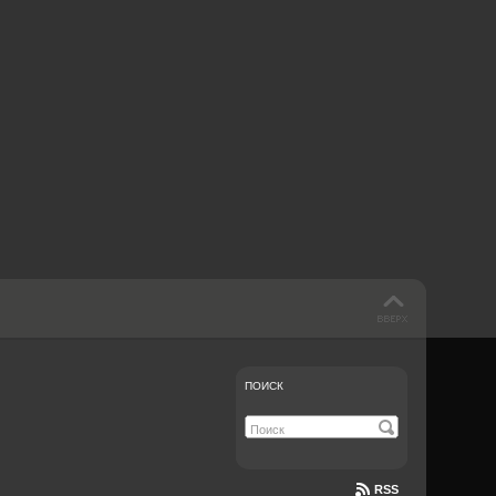
 такое бендинг?
40 лет спустя
Что смотреть на
Документе-13
ПОИСК
RSS