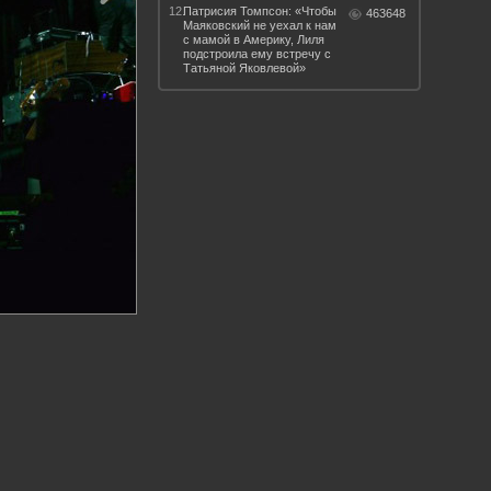
12.
Патрисия Томпсон: «Чтобы
463648
Маяковский не уехал к нам
с мамой в Америку, Лиля
подстроила ему встречу с
Татьяной Яковлевой»