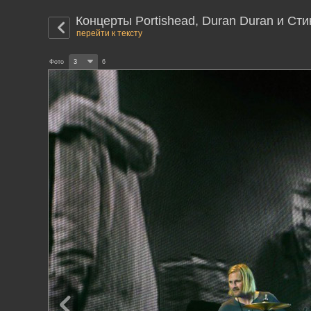
Концерты Portishead, Duran Duran и Сти
перейти к тексту
Фото
3
6