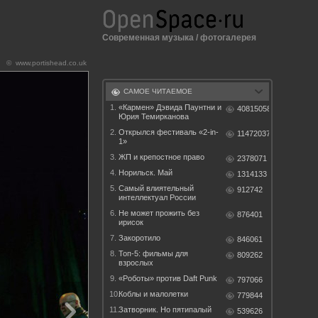
Современная музыка
/
фотогалерея
© www.portishead.co.uk
САМОЕ ЧИТАЕМОЕ
1.
«Кармен» Дэвида Паунтни и
40815058
Юрия Темирканова
2.
Открылся фестиваль «2-in-
11472037
1»
3.
ЖП и крепостное право
2378071
4.
Норильск. Май
1314133
5.
Самый влиятельный
912742
интеллектуал России
6.
Не может прожить без
876401
ирисок
7.
Закоротило
846061
8.
Топ-5: фильмы для
809262
взрослых
9.
«Роботы» против Daft Punk
797066
10.
Коблы и малолетки
779844
11.
Затворник. Но пятипалый
539626