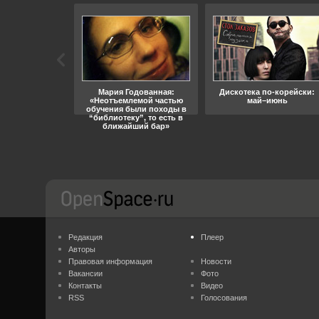
ара, свобода
Мария Годованная:
Дискотека по-корейски:
«Неотъемлемой частью
май–июнь
обучения были походы в
“библиотеку”, то есть в
ближайший бар»
Редакция
Плеер
Авторы
Правовая информация
Новости
Вакансии
Фото
Контакты
Видео
RSS
Голосования