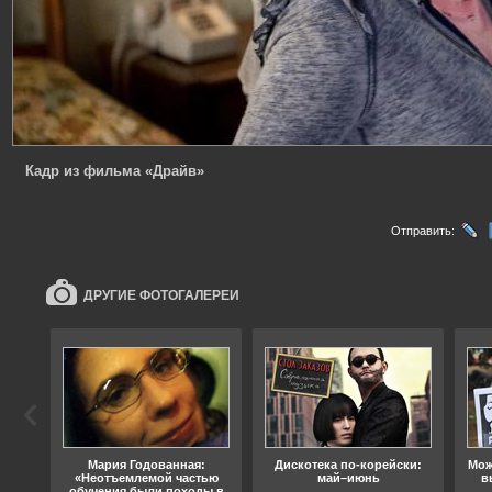
Кадр из фильма «Драйв»
Отправить:
ДРУГИЕ ФОТОГАЛЕРЕИ
ода
Мария Годованная:
Дискотека по-корейски:
Мож
«Неотъемлемой частью
май–июнь
в
обучения были походы в