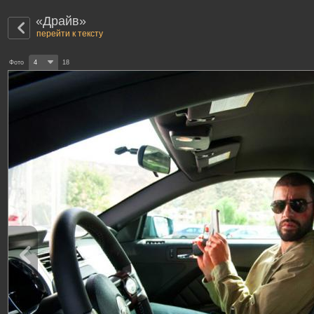
«Драйв»
перейти к тексту
Фото
4
18