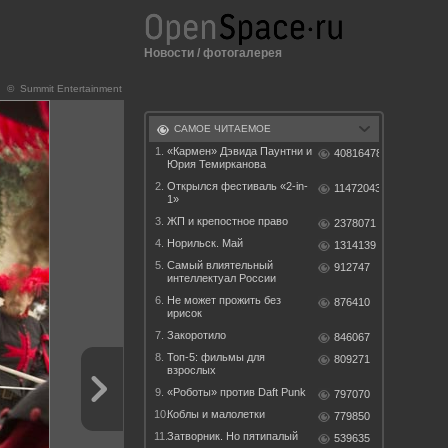
Новости
/
фотогалерея
© Summit Entertainment
САМОЕ ЧИТАЕМОЕ
1.
«Кармен» Дэвида Паунтни и
40816478
Юрия Темирканова
2.
Открылся фестиваль «2-in-
11472043
1»
3.
ЖП и крепостное право
2378071
4.
Норильск. Май
1314139
5.
Самый влиятельный
912747
интеллектуал России
6.
Не может прожить без
876410
ирисок
7.
Закоротило
846067
8.
Топ-5: фильмы для
809271
взрослых
9.
«Роботы» против Daft Punk
797070
10.
Коблы и малолетки
779850
11.
Затворник. Но пятипалый
539635