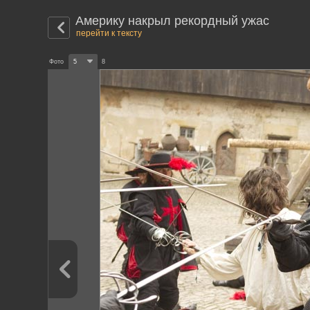
Америку накрыл рекордный ужас
перейти к тексту
Фото
5
8