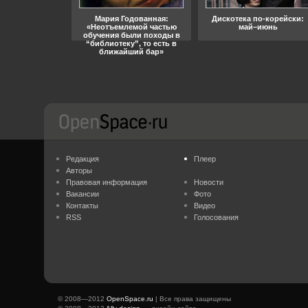
ара, свобода
Мария Годованная:
Дискотека по-корейски:
«Неотъемлемой частью
май–июнь
обучения были походы в
“библиотеку”, то есть в
ближайший бар»
Редакция
Плеер
Авторы
Правовая информация
Новости
Вакансии
Фото
Контакты
Видео
RSS
Голосования
© 2008—2012
OpenSpace.ru
| Все права защищены