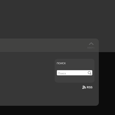
 такое бендинг?
40 лет спустя
Что смотреть на
Документе-13
ПОИСК
RSS