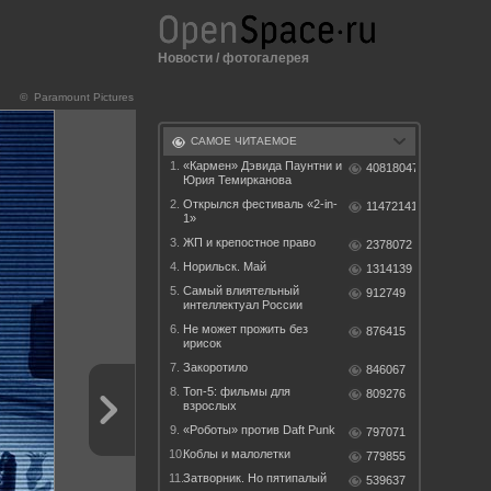
Новости
/
фотогалерея
© Paramount Pictures
САМОЕ ЧИТАЕМОЕ
1.
«Кармен» Дэвида Паунтни и
40818047
Юрия Темирканова
2.
Открылся фестиваль «2-in-
11472141
1»
3.
ЖП и крепостное право
2378072
4.
Норильск. Май
1314139
5.
Самый влиятельный
912749
интеллектуал России
6.
Не может прожить без
876415
ирисок
7.
Закоротило
846067
8.
Топ-5: фильмы для
809276
взрослых
9.
«Роботы» против Daft Punk
797071
10.
Коблы и малолетки
779855
11.
Затворник. Но пятипалый
539637