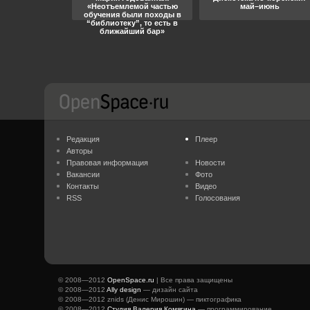
«Неотъемлемой частью
май–июнь
обучения были походы в
“библиотеку”, то есть в
ближайший бар»
Редакция
Плеер
Авторы
Правовая информация
Новости
Вакансии
Фото
Контакты
Видео
RSS
Голосования
© 2008—2012
OpenSpace.ru
| Все права защищены
© 2008—2012
Ally design
— дизайн сайта
© 2008—2012 znids (Денис Мирошин) — пиктографика
© 2008—2012
Студия Валерия Комягина
— программирование