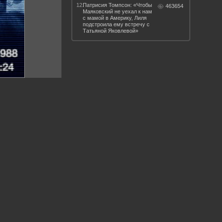
12.
Патрисия Томпсон: «Чтобы
463654
Маяковский не уехал к нам
с мамой в Америку, Лиля
подстроила ему встречу с
Татьяной Яковлевой»
 такое бендинг?
40 лет спустя
Что смотреть на