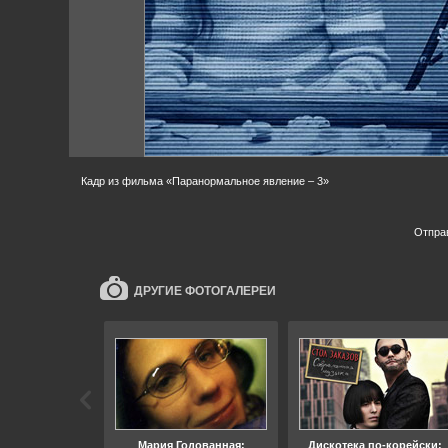
Кадр из фильма «Паранормальное явление – 3»
Отпра
ДРУГИЕ ФОТОГАЛЕРЕИ
ара, свобода
Мария Годованная:
Дискотека по-корейски: