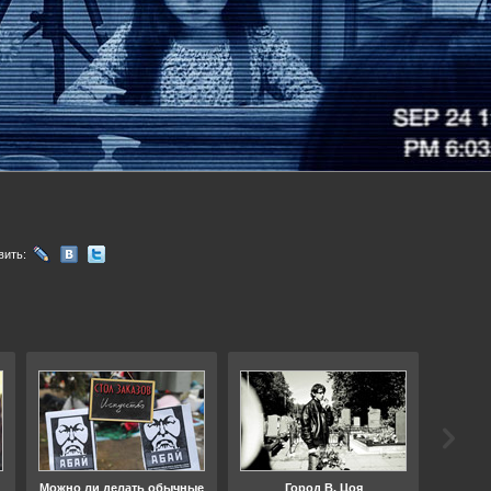
вить:
Можно ли делать обычные
Город В. Цоя
Что