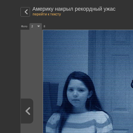
Америку накрыл рекордный ужас
перейти к тексту
Фото
2
8