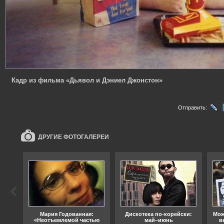
Кадр из фильма «Дьявол и Дэниел Джонстон»
Отправить:
ДРУГИЕ ФОТОГАЛЕРЕИ
ода
Мария Годованная:
Дискотека по-корейски:
Мож
«Неотъемлемой частью
май–июнь
в