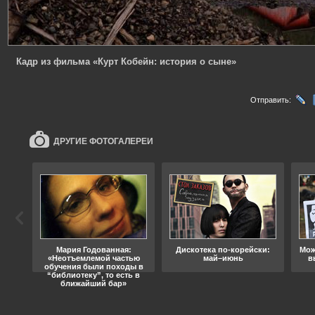
Кадр из фильма «Курт Кобейн: история о сыне»
Отправить:
ДРУГИЕ ФОТОГАЛЕРЕИ
ода
Мария Годованная:
Дискотека по-корейски:
Мож
«Неотъемлемой частью
май–июнь
в
обучения были походы в
“библиотеку”, то есть в
ближайший бар»