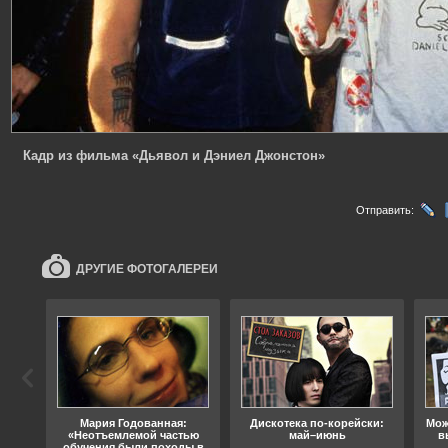
Кадр из фильма «Дьявол и Дэниел Джонстон»
Отправить:
ДРУГИЕ ФОТОГАЛЕРЕИ
ода
Мария Годованная:
Дискотека по-корейски:
Мож
«Неотъемлемой частью
май–июнь
в
обучения были походы в