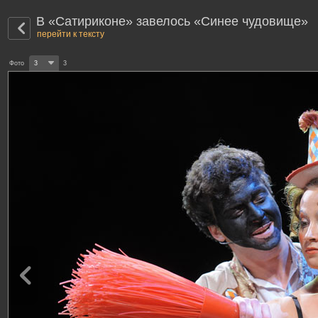
В «Сатириконе» завелось «Синее чудовище»
перейти к тексту
Фото
3
3