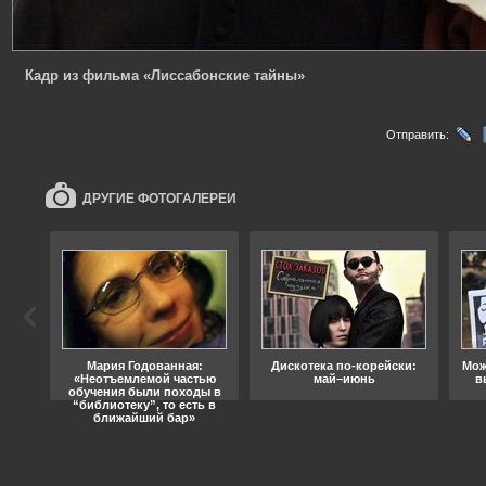
Кадр из фильма «Лиссабонские тайны»
Отправить:
ДРУГИЕ ФОТОГАЛЕРЕИ
ода
Мария Годованная:
Дискотека по-корейски:
Мож
«Неотъемлемой частью
май–июнь
в
обучения были походы в
“библиотеку”, то есть в
ближайший бар»