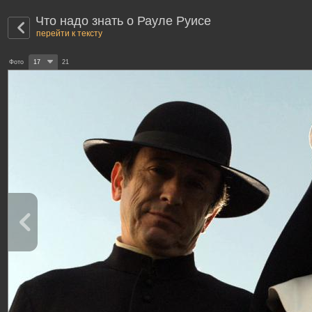
Что надо знать о Рауле Руисе
перейти к тексту
Фото
17
21