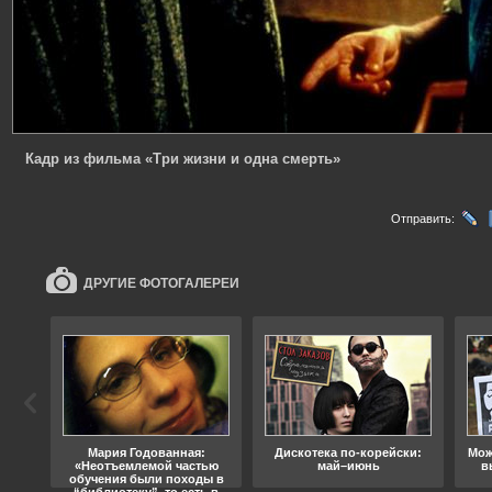
Кадр из фильма «Три жизни и одна смерть»
Отправить:
ДРУГИЕ ФОТОГАЛЕРЕИ
ода
Мария Годованная:
Дискотека по-корейски:
Мож
«Неотъемлемой частью
май–июнь
в
обучения были походы в