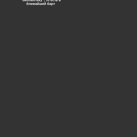
“библиотеку”, то есть в
ближайший бар»