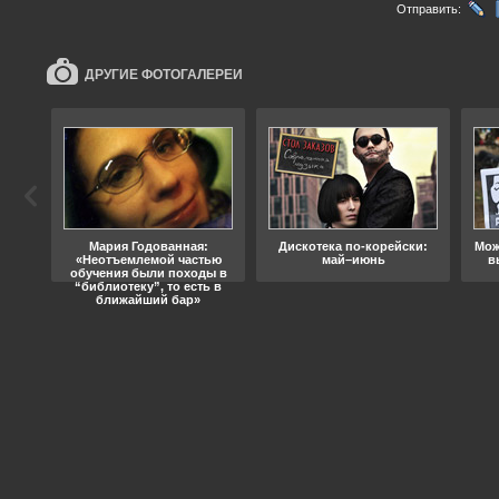
Отправить:
ДРУГИЕ ФОТОГАЛЕРЕИ
ода
Мария Годованная:
Дискотека по-корейски:
Мож
«Неотъемлемой частью
май–июнь
в
обучения были походы в
“библиотеку”, то есть в
ближайший бар»