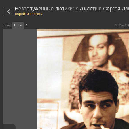
Незаслуженные лютики: к 70-летию Сергея До
перейти к тексту
© Юрий Ще
Фото
1
7