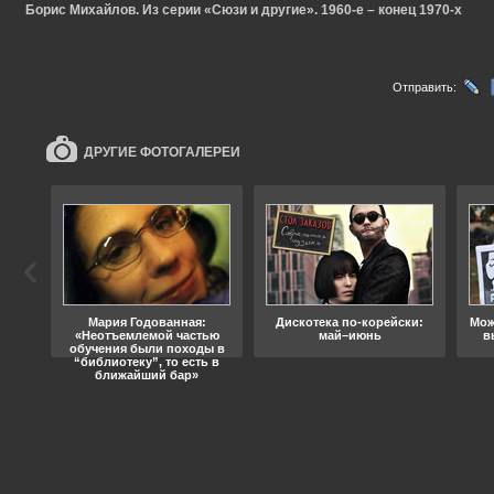
Борис Михайлов. Из серии «Сюзи и другие». 1960-е – конец 1970-х
Отправить:
ДРУГИЕ ФОТОГАЛЕРЕИ
ода
Мария Годованная:
Дискотека по-корейски:
Мож
«Неотъемлемой частью
май–июнь
в
обучения были походы в
“библиотеку”, то есть в
ближайший бар»