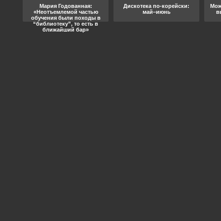
ода
Мария Годованная:
Дискотека по-корейски:
Мож
«Неотъемлемой частью
май–июнь
в
обучения были походы в
“библиотеку”, то есть в
ближайший бар»