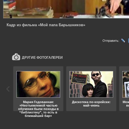
Кадр из фильма «Мой папа Барышников»
Отправить:
ДРУГИЕ ФОТОГАЛЕРЕИ
ода
Мария Годованная:
Дискотека по-корейски:
Мож
«Неотъемлемой частью
май–июнь
в
обучения были походы в
“библиотеку”, то есть в
ближайший бар»